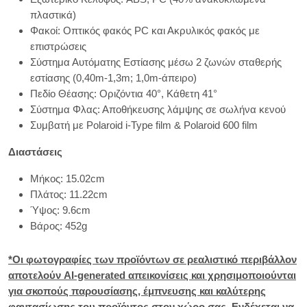
πλαστικά)
Φακοί: Οπτικός φακός PC και Ακρυλικός φακός με
επιστρώσεις
Σύστημα Αυτόματης Εστίασης μέσω 2 ζωνών σταθερής
εστίασης (0,40m-1,3m; 1,0m-άπειρο)
Πεδίο Θέασης: Οριζόντια 40°, Κάθετη 41°
Σύστημα Φλας: Αποθήκευσης λάμψης σε σωλήνα κενού
Συμβατή με Polaroid i-Type film & Polaroid 600 film
Διαστάσεις
Μήκος: 15.02cm
Πλάτος: 11.22cm
Ύψος: 9.6cm
Βάρος: 452g
*Οι φωτογραφίες των προϊόντων σε ρεαλιστικό περιβάλλον
αποτελούν AI-generated απεικονίσεις και χρησιμοποιούνται
για σκοπούς παρουσίασης, έμπνευσης και καλύτερης
φαντασίωσης του προϊόντος στον χώρο σας. Ενδέχεται να