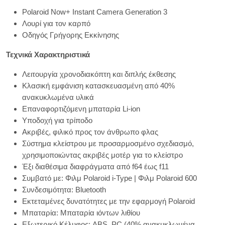
Polaroid Now+ Instant Camera Generation 3
Λουρί για τον καρπό
Οδηγός Γρήγορης Εκκίνησης
Τεχνικά Χαρακτηριστικά
Λειτουργία χρονοδιακόπτη και διπλής έκθεσης
Κλασική εμφάνιση κατασκευασμένη από 40%
ανακυκλωμένα υλικά
Επαναφορτιζόμενη μπαταρία Li-ion
Υποδοχή για τρίποδο
Ακριβές, φιλικό προς τον άνθρωπο φλας
Σύστημα κλείστρου με προσαρμοσμένο σχεδιασμό,
χρησιμοποιώντας ακριβές μοτέρ για το κλείστρο
Έξι διαθέσιμα διαφράγματα από f64 έως f11
Συμβατό με: Φιλμ Polaroid i-Type | Φιλμ Polaroid 600
Συνδεσιμότητα: Bluetooth
Εκτεταμένες δυνατότητες με την εφαρμογή Polaroid
Μπαταρία: Μπαταρία ιόντων λιθίου
Εξωτερικό Κέλυφος: ABS, PC (40% ανακυκλωμένα