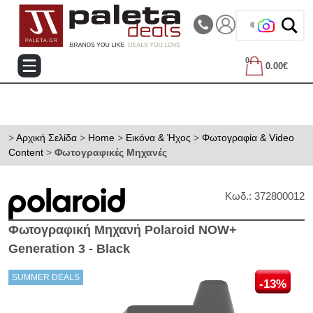
|||
Τηλεφωνικές Παραγγελίες: 2105714144
❤️ Βρες τα
0
0.00€
>
Αρχική Σελίδα
>
Home
>
Εικόνα & Ήχος
>
Φωτογραφία & Video
Content
>
Φωτογραφικές Μηχανές
Κωδ.: 372800012
Φωτογραφική Μηχανή Polaroid NOW+
Generation 3 - Βlack
SUMMER DEALS
-13%