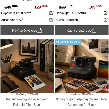
Green
.00€
.00€
.00€
.00€
149
129
129
109
Παραλαβή Σε 30 Λεπτά
Παραλαβή Σε 30 Λεπτά
Άμεση Αποστολή
Άμεση Αποστολή
Κάν’ το δικό σου
Κάν’ το δικό σου
SUMMER DEALS
Κωδικός: 372800002
Κωδικός: 372800009
Instant Φωτογραφική Μηχανή
Φωτογραφική Μηχανή Polaroid Now
Polaroid Flip - Black
Generation 2 - Black