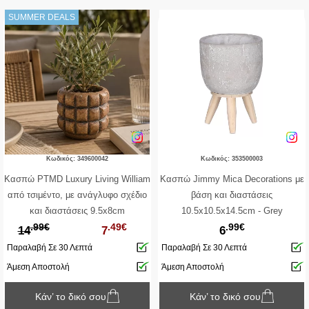
SUMMER DEALS
Κωδικός: 349600042
Κωδικός: 353500003
Κασπώ PTMD Luxury Living William
Κασπώ Jimmy Mica Decorations με
από τσιμέντο, με ανάγλυφο σχέδιο
βάση και διαστάσεις
και διαστάσεις 9.5x8cm
10.5x10.5x14.5cm - Grey
.99€
.49€
.99€
14
7
6
Παραλαβή Σε 30 Λεπτά
Παραλαβή Σε 30 Λεπτά
Άμεση Αποστολή
Άμεση Αποστολή
Κάν’ το δικό σου
Κάν’ το δικό σου