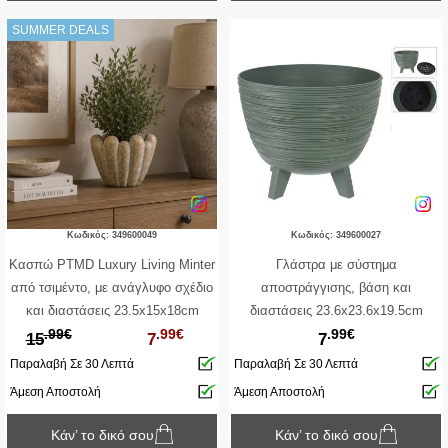
SUMMER DEALS
Κωδικός: 349600049
Κωδικός: 349600027
Κασπώ PTMD Luxury Living Minter
Γλάστρα με σύστημα
από τσιμέντο, με ανάγλυφο σχέδιο
αποστράγγισης, βάση και
και διαστάσεις 23.5x15x18cm
διαστάσεις 23.6x23.6x19.5cm
.99€
.99€
.99€
15
7
7
Παραλαβή Σε 30 Λεπτά
Παραλαβή Σε 30 Λεπτά
Άμεση Αποστολή
Άμεση Αποστολή
Κάν’ το δικό σου
Κάν’ το δικό σου