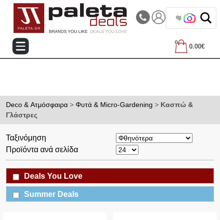
|||
Τηλεφωνικές Παραγγελίες: 2105714144
❤️ Βρες τα
0
0.00€
Deco & Ατμόσφαιρα
>
Φυτά & Micro-Gardening
>
Κασπώ &
Γλάστρες
Ταξινόμηση
Προϊόντα ανά σελίδα
Deals You Love
Summer Deals