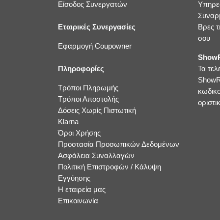
Είσοδος Συνεργατών
Υπηρε
Συναρ
Εταιρικές Συνεργασίες
Βρες τ
σου
Εφαρμογή Coupowner
ShowR
Πληροφορίες
Τα τελ
ShowR
Τρόποι Πληρωμής
κωδικ
Τρόποι Αποστολής
οριστικ
Δόσεις Χωρίς Πιστωτική
Klarna
Όροι Χρήσης
Προστασία Προσωπικών Δεδομένων
Ασφάλεια Συναλλαγών
Πολιτική Επιστροφών / Κάλυψη
Εγγύησης
Η εταιρεία μας
Επικοινωνία