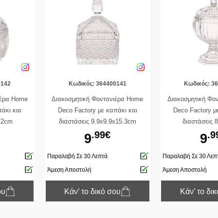
0142
Κωδικός: 364400141
Κωδικός: 3
ιέρα Home
Διακοσμητική Φοντανιέρα Home
Διακοσμητική Φο
πάκι και
Deco Factory με καπάκι και
Deco Factory μ
12cm
διαστάσεις 9.9x9.9x15.3cm
διαστάσεις 
.99€
.9
9
9
Παραλαβή Σε 30 Λεπτά
Παραλαβή Σε 30 Λεπ
Άμεση Αποστολή
Άμεση Αποστολή
ου
Κάν’ το δικό σου
Κάν’ το δι