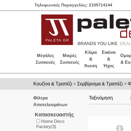
Τηλεφωνικές Παραγγελίες: 2105714144
Κλίμα
Εικόνα
Μεγάλες
Μικρές
Ομορ
&
&
Συσκευές
Συσκευές
& Ευ
Άνεση
Ήχος
Κουζίνα & Τραπέζι
>
Σερβίρισμα & Τραπέζι
>
Φ
Φίλτρα
Ταξινόμηση
Αποτελεσμάτων
Κατασκευαστής
Home Deco
Factory(3)