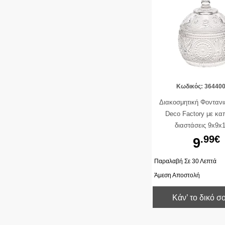
Κωδικός: 36440
Διακοσμητική Φονταν
Deco Factory με κα
διαστάσεις 9x9x
.99€
9
Παραλαβή Σε 30 Λεπτά
Άμεση Αποστολή
Κάν’ το δικό σ