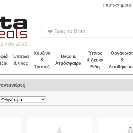
|
Καταστήματα
❤️ Βρες τα Brands Yo
Κουζίνα
Ύπνος
Οργάνωσ
φιά
Έπιπλα
Deco &
&
& Λευκά
&
εξία
& Φως
Ατμόσφαιρα
Τραπέζι
Είδη
Αποθήκευσ
οντανιέρες