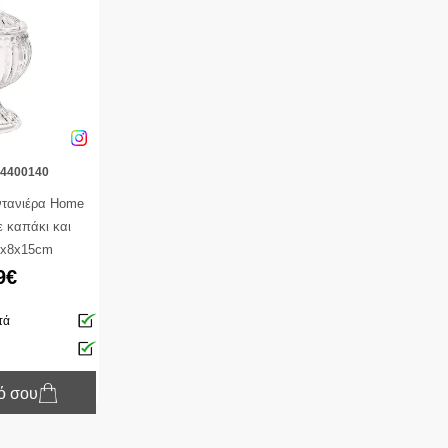
64400140
ντανιέρα Home
ε καπάκι και
8x8x15cm
9€
τά
κό σου