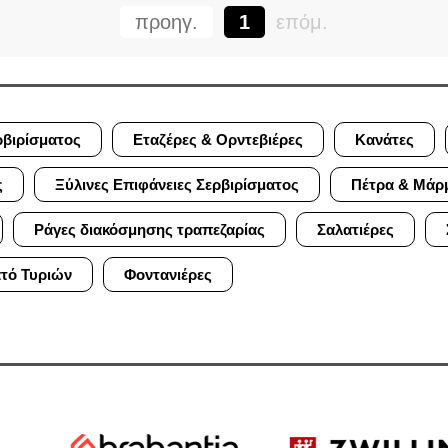
προηγ.
1
επόμ.
ρβιρίσματος
Εταζέρες & Ορντεβιέρες
Κανάτες
ς
Ξύλινες Επιφάνειες Σερβιρίσματος
Πέτρα & Μάρ
Ράγες διακόσμησης τραπεζαρίας
Σαλατιέρες
ατό Τυριών
Φοντανιέρες