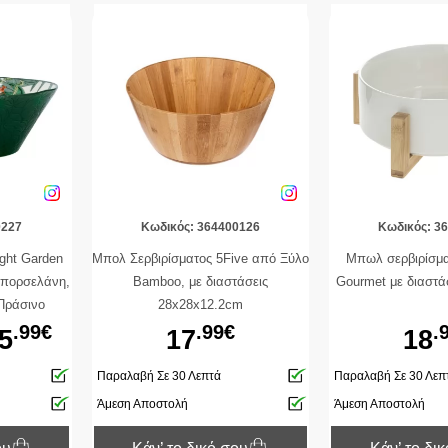
0227
Κωδικός: 364400126
Κωδικός: 3
ght Garden
Μπολ Σερβιρίσματος 5Five από Ξύλο
Μπωλ σερβιρίσμα
 πορσελάνη,
Bamboo, με διαστάσεις
Gourmet με διαστά
 Πράσινο
28x28x12.2cm
.99€
.99€
.
5
17
18
Παραλαβή Σε 30 Λεπτά
Παραλαβή Σε 30 Λεπ
Άμεση Αποστολή
Άμεση Αποστολή