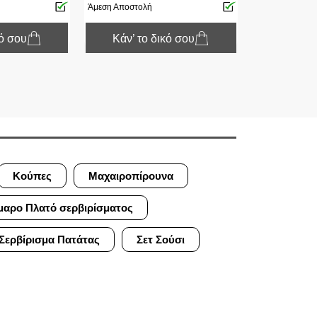
Άμεση Αποστολή
κό σου
Κάν’ το δικό σου
Κούπες
Μαχαιροπίρουνα
μαρο Πλατό σερβιρίσματος
Σερβίρισμα Πατάτας
Σετ Σούσι