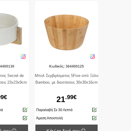
64400130
Κωδικός: 364400125
τος Secret de
Μπολ Σερβιρίσματος 5Five από Ξύλο
σεις 23x23x9cm
Bamboo, με διαστάσεις 30x30x16cm
99€
.99€
21
τά
Παραλαβή Σε 30 Λεπτά
Άμεση Αποστολή