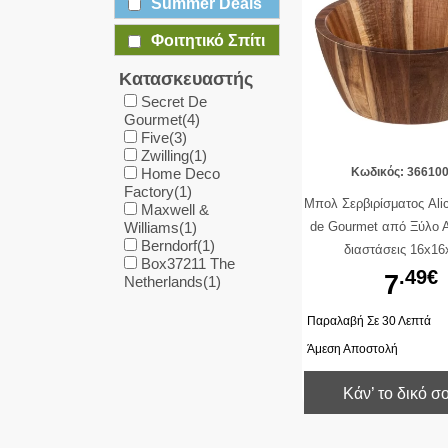
Summer Deals
Φοιτητικό Σπίτι
Κατασκευαστής
Secret De
Gourmet(4)
Five(3)
Zwilling(1)
Home Deco
Κωδικός: 36610
Factory(1)
Μπολ Σερβιρίσματος Ali
Maxwell &
Williams(1)
de Gourmet από Ξύλο Α
Berndorf(1)
διαστάσεις 16x1
Box37211 The
.49€
7
Netherlands(1)
Παραλαβή Σε 30 Λεπτά
Άμεση Αποστολή
Κάν’ το δικό σ