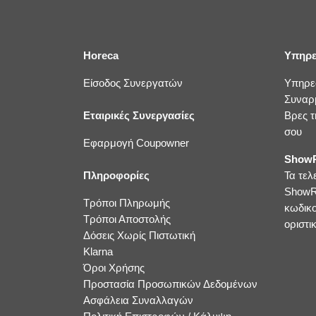
Horeca
Υπηρε
Είσοδος Συνεργατών
Υπηρε
Συναρ
Εταιρικές Συνεργασίες
Βρες τ
σου
Εφαρμογή Coupowner
ShowR
Πληροφορίες
Τα τελ
ShowR
Τρόποι Πληρωμής
κωδικ
Τρόποι Αποστολής
οριστικ
Δόσεις Χωρίς Πιστωτική
Klarna
Όροι Χρήσης
Προστασία Προσωπικών Δεδομένων
Ασφάλεια Συναλλαγών