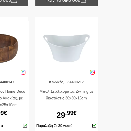
κό σου
Κάν’ το δικό σου
64400143
Κωδικός: 364400217
τος Home Deco
Μπολ Σερβιρίσματος Zwilling με
ο Ακακίας, με
διαστάσεις 30x30x15cm
5x25x10cm
99€
.99€
29
τά
Παραλαβή Σε 30 Λεπτά