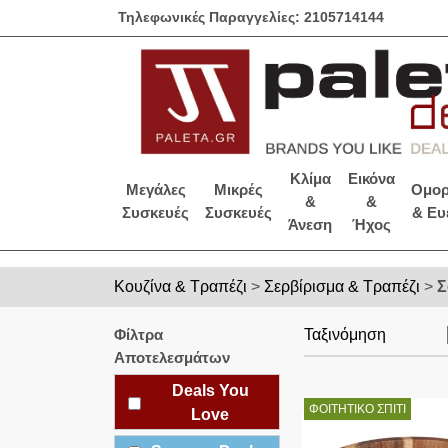
Τηλεφωνικές Παραγγελίες: 2105714144
Κλίμα
Εικόνα
Μεγάλες
Μικρές
Ομορ
&
&
Συσκευές
Συσκευές
& Ευ
Άνεση
Ήχος
Κουζίνα & Τραπέζι
>
Σερβίρισμα & Τραπέζι
>
Σ
Φίλτρα
Ταξινόμηση
Αποτελεσμάτων
Deals You
ΦΟΙΤΗΤΙΚΟ ΣΠΙΤΙ
Love