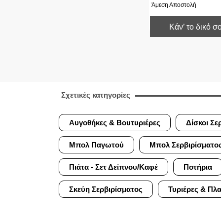
Άμεση Αποστολή
Κάν’ το δικό σ
Σχετικές κατηγορίες
Αυγοθήκες & Βουτυριέρες
Δίσκοι Σε
Μπολ Παγωτού
Μπολ Σερβιρίσματο
Πιάτα - Σετ Δείπνου/Καφέ
Ποτήρια
Σκεύη Σερβιρίσματος
Τυριέρες & Πλ