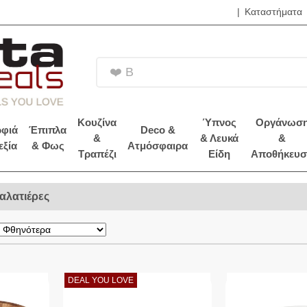
|
Καταστήματα
❤️ Βρες τα B
Κουζίνα
Ύπνος
Οργάνωσ
φιά
Έπιπλα
Deco &
&
& Λευκά
&
εξία
& Φως
Ατμόσφαιρα
Τραπέζι
Είδη
Αποθήκευσ
αλατιέρες
DEAL YOU LOVE