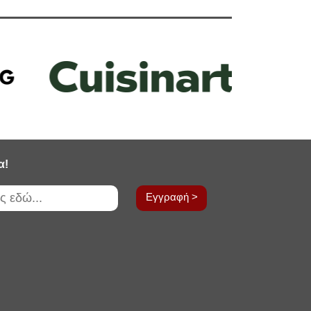
α!
Εγγραφή >