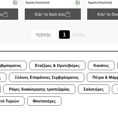
Άμεση Αποστολή
Άμεση Αποστολή
ου
Κάν’ το δικό σου
Κάν’ το δι
προηγ.
1
επόμ.
ρβιρίσματος
Εταζέρες & Ορντεβιέρες
Κανάτες
ς
Ξύλινες Επιφάνειες Σερβιρίσματος
Πέτρα & Μάρ
Ράγες διακόσμησης τραπεζαρίας
Σαλατιέρες
ατό Τυριών
Φοντανιέρες