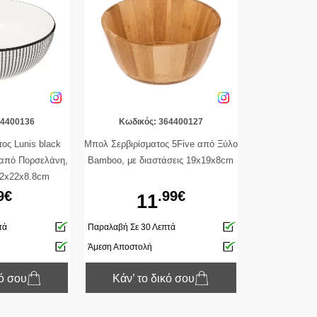
64400136
Κωδικός: 364400127
ος Lunis black
Μπολ Σερβιρίσματος 5Five από Ξύλο
 από Πορσελάνη,
Bamboo, με διαστάσεις 19x19x8cm
22x22x8.8cm
9€
.99€
11
τά
Παραλαβή Σε 30 Λεπτά
Άμεση Αποστολή
κό σου
Κάν’ το δικό σου