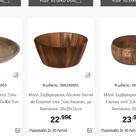
ου
Κάν’ το δικό σου
Κάν’ το δι
0063
Κωδικός: 366100091
Κωδικός: 3
από Ξύλο
Μπολ Σερβιρίσματος Alicante Secret
Μπολ Σερβιρίσμα
 40x40x7cm
de Gourmet από Ξύλο Ακακίας, με
Factory από Ξύλ
διαστάσεις 28x28x11cm
διαστάσεις 2
.99€
.
22
23
Παραλαβή Σε 30 Λεπτά
Παραλαβή Σε 30 Λεπ