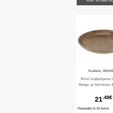
Κάν’ το δικό σ
Κωδικός: 36610
Μπολ Σερβιρίσματος 
Mango, με διαστάσεις
.49€
21
Παραλαβή Σε 30 Λεπτά