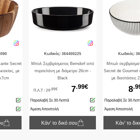
0090
Κωδικός: 364400225
Κωδικός: 3
cante Secret
Μπολ Σερβιρίσματος Berndorf από
Μπωλ σερβιρίσματ
κακίας, με
πορσελάνη με διάμετρο 26cm -
Secret de Gourmet
6x7cm
Black
με διαστάσεις 
.99€
.9
7
8
.99€
Π.Λ.Τ : 29
Παραλαβή Σε 30 Λεπτά
Παραλαβή Σε 30 Λεπ
Άμεση Αποστολή
Άμεση Αποστολή
ου
Κάν’ το δικό σου
Κάν’ το δι