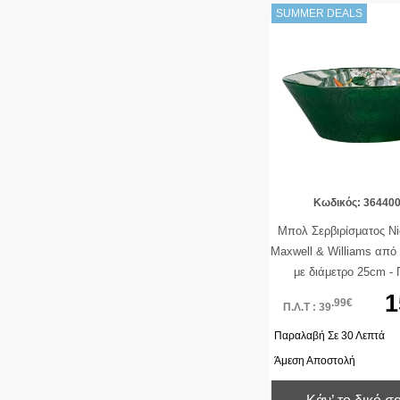
SUMMER DEALS
Κωδικός: 36440
Μπολ Σερβιρίσματος Ni
Maxwell & Williams από
με διάμετρο 25cm -
1
.99€
Π.Λ.Τ : 39
Παραλαβή Σε 30 Λεπτά
Άμεση Αποστολή