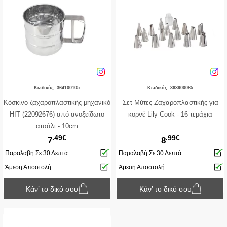
Κωδικός: 364100105
Κωδικός: 363900085
Κόσκινο ζαχαροπλαστικής μηχανικό
Σετ Μύτες Ζαχαροπλαστικής για
ΗIT (22092676) από ανοξείδωτο
κορνέ Lily Cook - 16 τεμάχια
ατσάλι - 10cm
.49€
.99€
7
8
Παραλαβή Σε 30 Λεπτά
Παραλαβή Σε 30 Λεπτά
Άμεση Αποστολή
Άμεση Αποστολή
Κάν’ το δικό σου
Κάν’ το δικό σου