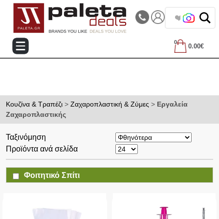
|||
Τηλεφωνικές Παραγγελίες: 2105714144
❤️ Βρες τα
0
0.00€
Κουζίνα & Τραπέζι
>
Ζαχαροπλαστική & Ζύμες
>
Εργαλεία
Ζαχαροπλαστικής
Ταξινόμηση
Προϊόντα ανά σελίδα
Φοιτητικό Σπίτι