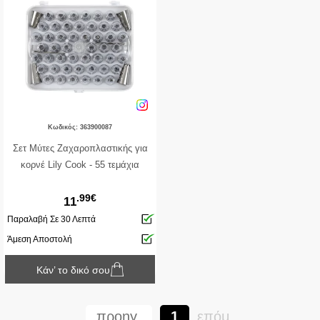
Κωδικός: 363900087
Σετ Μύτες Ζαχαροπλαστικής για
κορνέ Lily Cook - 55 τεμάχια
.99€
11
Παραλαβή Σε 30 Λεπτά
Άμεση Αποστολή
Κάν’ το δικό σου
προηγ.
1
επόμ.