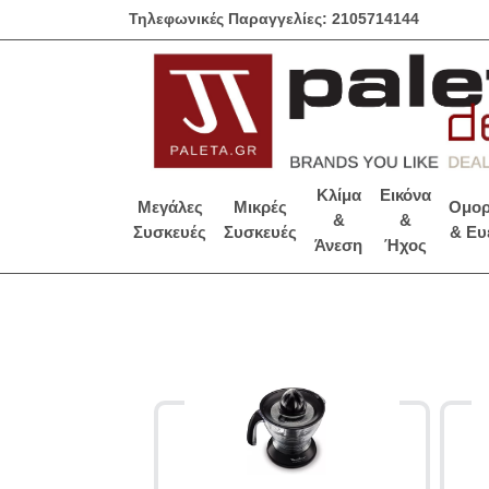
Τηλεφωνικές Παραγγελίες: 2105714144
Κλίμα
Εικόνα
Μεγάλες
Μικρές
Ομορ
&
&
Συσκευές
Συσκευές
& Ευ
Άνεση
Ήχος