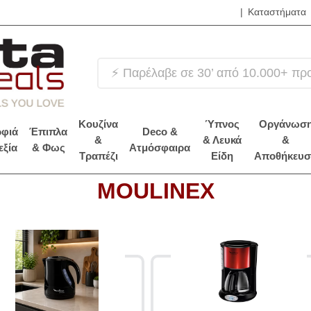
|
Καταστήματα
❤
Κουζίνα
Ύπνος
Οργάνωσ
φιά
Έπιπλα
Deco &
&
& Λευκά
&
εξία
& Φως
Ατμόσφαιρα
Τραπέζι
Είδη
Αποθήκευσ
MOULINEX