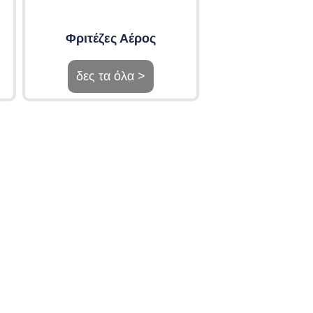
Φριτέζες Αέρος
δες τα όλα >