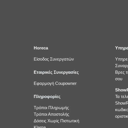
Horeca
Υπηρε
Είσοδος Συνεργατών
Υπηρε
Συναρ
Εταιρικές Συνεργασίες
Βρες τ
σου
Εφαρμογή Coupowner
ShowR
Πληροφορίες
Τα τελ
ShowR
Τρόποι Πληρωμής
κωδικ
Τρόποι Αποστολής
οριστικ
Δόσεις Χωρίς Πιστωτική
Klarna