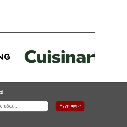
α!
Εγγραφή >