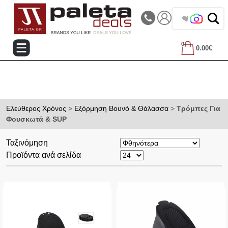
|||
Τηλεφωνικές Παραγγελίες: 2105714144
❤️ Βρες τα
0
0.00€
Ελεύθερος Χρόνος
>
Εξόρμηση Βουνό & Θάλασσα
>
Τρόμπες Για
Φουσκωτά & SUP
Ταξινόμηση
Προϊόντα ανά σελίδα