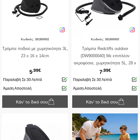
Κωδικός: 381800002
Κωδικός: 381800005
Τρόμπα ποδιού με χωρητικότητα 3L,
Τρόμπα Redcliffs outdoor
23 x 16 x 14cm
(DW9000040) Με επιπλέον
ακροφύσια, χωρητικότητα 5L, 28 x
.99€
.99€
18.5 x 7cm
5
7
Παραλαβή Σε 30 Λεπτά
Παραλαβή Σε 30 Λεπτά
Άμεση Αποστολή
Άμεση Αποστολή
Κάν’ το δικό σου
Κάν’ το δικό σου