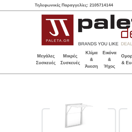
Τηλεφωνικές Παραγγελίες: 2105714144
Κλίμα
Εικόνα
Μεγάλες
Μικρές
Ομορ
&
&
Συσκευές
Συσκευές
& Ευ
Άνεση
Ήχος