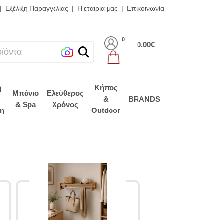
|
Εξέλιξη Παραγγελίας
|
Η εταιρία μας
|
Επικοινωνία
0
0.00€
η
Κήπος
Μπάνιο
Ελεύθερος
&
BRANDS
& Spa
Χρόνος
η
Outdoor