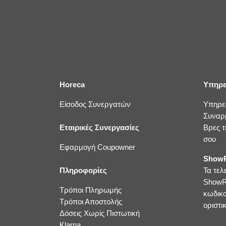
Horeca
Υπηρε
Είσοδος Συνεργατών
Υπηρε
Συναρ
Εταιρικές Συνεργασίες
Βρες τ
σου
Εφαρμογή Coupowner
ShowR
Πληροφορίες
Τα τελ
ShowR
Τρόποι Πληρωμής
κωδικ
Τρόποι Αποστολής
οριστικ
Δόσεις Χωρίς Πιστωτική
Klarna