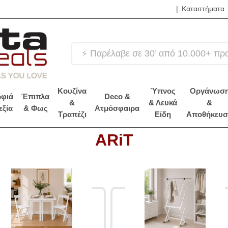
|
Καταστήματα
❤
Κουζίνα
Ύπνος
Οργάνωσ
φιά
Έπιπλα
Deco &
&
& Λευκά
&
εξία
& Φως
Ατμόσφαιρα
Τραπέζι
Είδη
Αποθήκευσ
ARiT