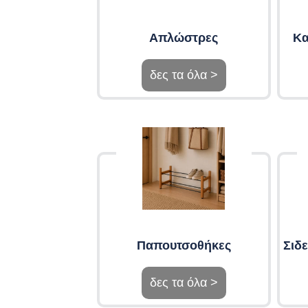
Απλώστρες
Κα
δες τα όλα >
Παπουτσοθήκες
Σιδ
δες τα όλα >