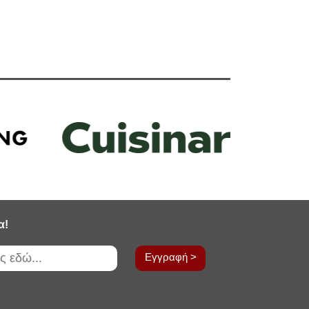
α!
Εγγραφή >