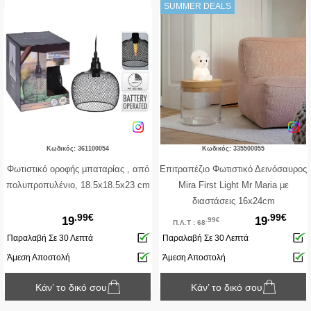
SUMMER DEALS
Κωδικός: 361100054
Κωδικός: 335500055
Φωτιστικό οροφής μπαταρίας , από
Επιτραπέζιο Φωτιστικό Δεινόσαυρος
πολυπροπυλένιο, 18.5x18.5x23 cm
Mira First Light Mr Maria με
διαστάσεις 16x24cm
.99€
.99€
19
19
.99€
Π.Λ.Τ : 68
Παραλαβή Σε 30 Λεπτά
Παραλαβή Σε 30 Λεπτά
Άμεση Αποστολή
Άμεση Αποστολή
Κάν’ το δικό σου
Κάν’ το δικό σου