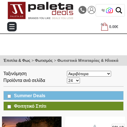
|||
Τηλεφωνικές Παραγγελίες: 2105714144
❤️ Βρες τα
0
0.00€
Έπιπλα & Φως
>
Φωτισμός
>
Φωτιστικά Μπαταρίας & Ηλιακά
Ταξινόμηση
Προϊόντα ανά σελίδα
Summer Deals
Φοιτητικό Σπίτι