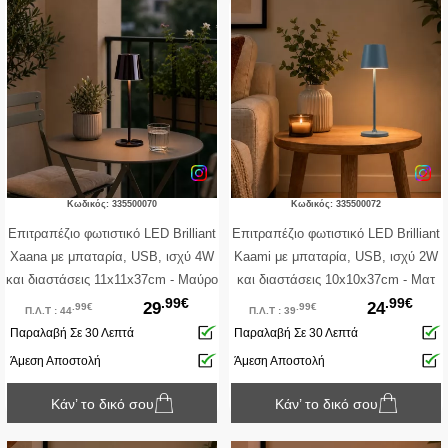
Κωδικός: 335500070
Κωδικός: 335500072
Επιτραπέζιο φωτιστικό LED Brilliant
Επιτραπέζιο φωτιστικό LED Brilliant
Xaana με μπαταρία, USB, ισχύ 4W
Kaami με μπαταρία, USB, ισχύ 2W
και διαστάσεις 11x11x37cm - Μαύρο
και διαστάσεις 10x10x37cm - Ματ
.99€
.99€
Μπλε
29
24
.99€
.99€
Π.Λ.Τ : 44
Π.Λ.Τ : 39
Παραλαβή Σε 30 Λεπτά
Παραλαβή Σε 30 Λεπτά
Άμεση Αποστολή
Άμεση Αποστολή
Κάν’ το δικό σου
Κάν’ το δικό σου