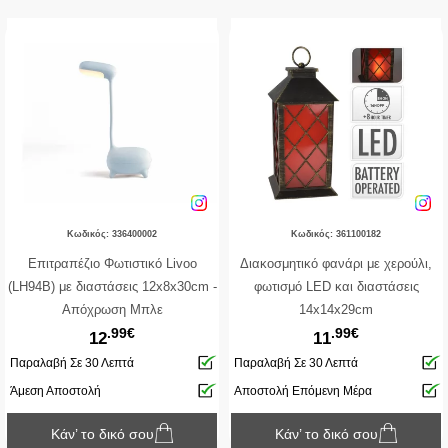
Κωδικός: 336400002
Κωδικός: 361100182
Επιτραπέζιο Φωτιστικό Livoo
Διακοσμητικό φανάρι με χερούλι,
(LH94B) με διαστάσεις 12x8x30cm -
φωτισμό LED και διαστάσεις
Απόχρωση Μπλε
14x14x29cm
.99€
.99€
12
11
Παραλαβή Σε 30 Λεπτά
Παραλαβή Σε 30 Λεπτά
Άμεση Αποστολή
Αποστολή Επόμενη Μέρα
Κάν’ το δικό σου
Κάν’ το δικό σου