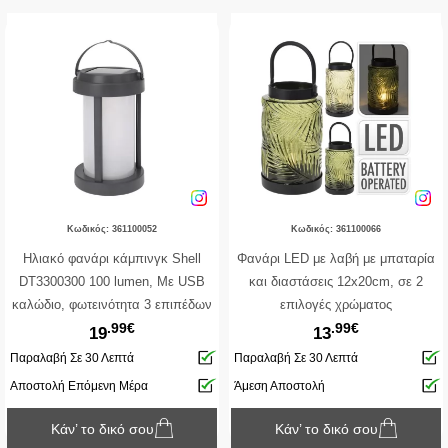
Κωδικός: 361100052
Κωδικός: 361100066
Hλιακό φανάρι κάμπινγκ Shell
Φανάρι LED με λαβή με μπαταρία
DT3300300 100 lumen, Με USB
και διαστάσεις 12x20cm, σε 2
καλώδιο, φωτεινότητα 3 επιπέδων
επιλογές χρώματος
.99€
.99€
100/75/50%, ένδειξης φόρτισης, γκρι
19
13
Παραλαβή Σε 30 Λεπτά
Παραλαβή Σε 30 Λεπτά
Αποστολή Επόμενη Μέρα
Άμεση Αποστολή
Κάν’ το δικό σου
Κάν’ το δικό σου