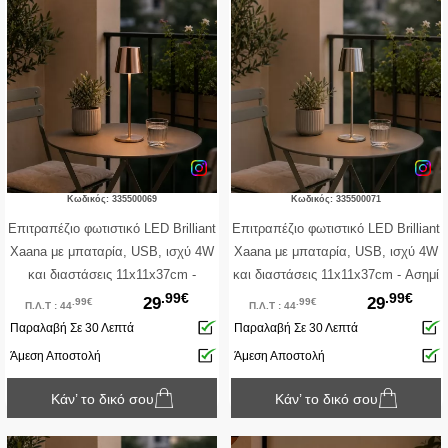
Κωδικός: 335500069
Κωδικός: 335500071
Επιτραπέζιο φωτιστικό LED Brilliant
Επιτραπέζιο φωτιστικό LED Brilliant
Xaana με μπαταρία, USB, ισχύ 4W
Xaana με μπαταρία, USB, ισχύ 4W
και διαστάσεις 11x11x37cm -
και διαστάσεις 11x11x37cm - Ασημί
.99€
.99€
Χάλκινο
29
29
.99€
.99€
Π.Λ.Τ : 44
Π.Λ.Τ : 44
Παραλαβή Σε 30 Λεπτά
Παραλαβή Σε 30 Λεπτά
Άμεση Αποστολή
Άμεση Αποστολή
Κάν’ το δικό σου
Κάν’ το δικό σου