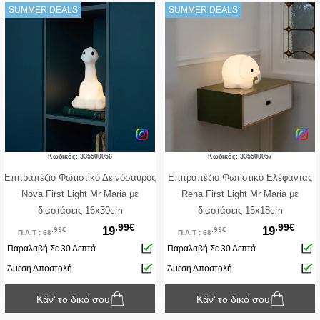
SUMMER DEALS
SUMMER DEALS
Κωδικός: 335500056
Κωδικός: 335500057
Επιτραπέζιο Φωτιστικό Δεινόσαυρος
Επιτραπέζιο Φωτιστικό Ελέφαντας
Nova First Light Mr Maria με
Rena First Light Mr Maria με
διαστάσεις 16x30cm
διαστάσεις 15x18cm
.99€
.99€
19
19
.99€
.99€
Π.Λ.Τ : 68
Π.Λ.Τ : 68
Παραλαβή Σε 30 Λεπτά
Παραλαβή Σε 30 Λεπτά
Άμεση Αποστολή
Άμεση Αποστολή
Κάν’ το δικό σου
Κάν’ το δικό σου