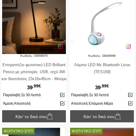
Κωδικός: 335500075
Κωδικός: 336400006
Επιτραπέζιο φωτιστικό LED Brilliant
Λάμπα LED Με Bluetooth Livoo
Pesso με μπαταρία, USB, ισχύ 4W
(TES159)
και διαστάσεις 23x16x45cm - Μαύρο
.99€
.99€
39
39
Παραλαβή Σε 30 Λεπτά
Παραλαβή Σε 30 Λεπτά
Άμεση Αποστολή
Αποστολή Επόμενη Μέρα
Κάν’ το δικό σου
Κάν’ το δικό σου
ΦΟΙΤΗΤΙΚΟ ΣΠΙΤΙ
ΦΟΙΤΗΤΙΚΟ ΣΠΙΤΙ