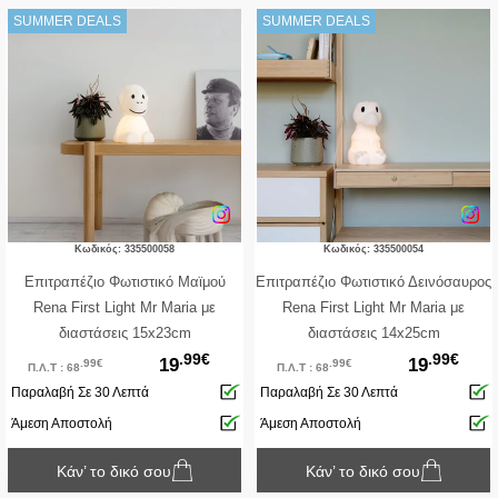
SUMMER DEALS
SUMMER DEALS
Κωδικός: 335500058
Κωδικός: 335500054
Επιτραπέζιο Φωτιστικό Μαϊμού
Επιτραπέζιο Φωτιστικό Δεινόσαυρος
Rena First Light Mr Maria με
Rena First Light Mr Maria με
διαστάσεις 15x23cm
διαστάσεις 14x25cm
.99€
.99€
19
19
.99€
.99€
Π.Λ.Τ : 68
Π.Λ.Τ : 68
Παραλαβή Σε 30 Λεπτά
Παραλαβή Σε 30 Λεπτά
Άμεση Αποστολή
Άμεση Αποστολή
Κάν’ το δικό σου
Κάν’ το δικό σου