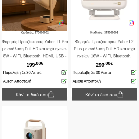
Κωδικός: 375000002
Κωδικός: 375000003
Φορητός Προτζέκτορας Yaber T1 Pro
Φορητός Προτζέκτορας Yaber L2
με ανάλυση Full HD και ισχύ ηχείων
Plus με ανάλυση Full HD και ισχύ
8W - WiFi, Bluetooth, HDMI, USB -
ηχείων 16W - WiFi, Bluetooth,
.00€
.00€
Ενσωματωμένο Netflix / YouTube /
HDMI, USB - Ενσωματωμένο Netflix
199
299
Prime Video
/ YouTube / Prime Video
Παραλαβή Σε 30 Λεπτά
Παραλαβή Σε 30 Λεπτά
Άμεση Αποστολή
Άμεση Αποστολή
Κάν’ το δικό σου
Κάν’ το δικό σου