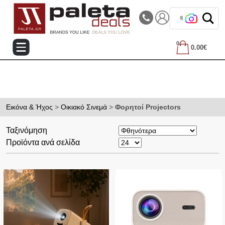
|||
Τηλεφωνικές Παραγγελίες: 2105714144
❤️ Βρε
0
0.00€
Εικόνα & Ήχος
>
Οικιακό Σινεμά
>
Φορητοί Projectors
Ταξινόμηση
Προϊόντα ανά σελίδα