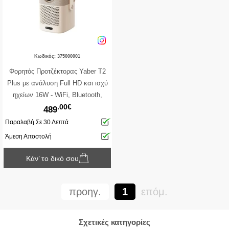
Κωδικός: 375000001
Φορητός Προτζέκτορας Yaber T2
Plus με ανάλυση Full HD και ισχύ
ηχείων 16W - WiFi, Bluetooth,
.00€
HDMI, USB, RJ- 45 -
489
Ενσωματωμένο Netflix / YouTube /
Παραλαβή Σε 30 Λεπτά
Disney+
Άμεση Αποστολή
Κάν’ το δικό σου
προηγ.
1
επόμ.
Σχετικές κατηγορίες