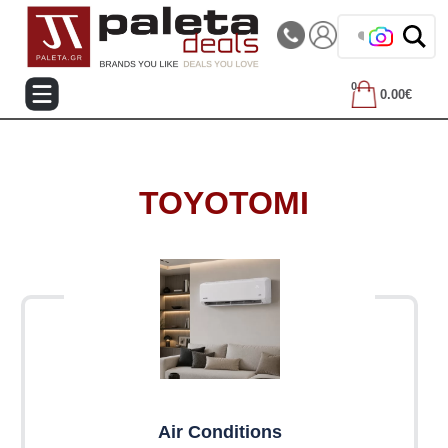
|||
Τηλεφωνικές Παραγγελίες: 2105714144
❤️ Βρες τα
0
0.00€
TOYOTOMI
Αir Conditions