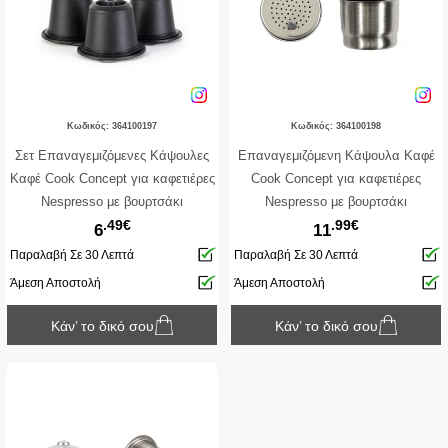
Κωδικός: 364100197
Κωδικός: 364100198
Σετ Επαναγεμιζόμενες Κάψουλες
Επαναγεμιζόμενη Κάψουλα Καφέ
Καφέ Cook Concept για καφετιέρες
Cook Concept για καφετιέρες
Nespresso με βουρτσάκι
Nespresso με βουρτσάκι
.49€
.99€
καθαρισμού και δοσομετρικό κουτάλι
καθαρισμού και δοσομετρικό κουτάλι
6
11
- 5 τεμάχια
Παραλαβή Σε 30 Λεπτά
Παραλαβή Σε 30 Λεπτά
Άμεση Αποστολή
Άμεση Αποστολή
Κάν’ το δικό σου
Κάν’ το δικό σου