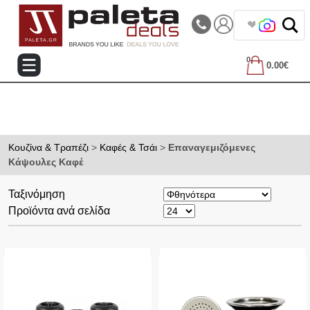
|||
Τηλεφωνικές Παραγγελίες: 2105714144
❤️
0
0.00€
Κουζίνα & Τραπέζι
>
Καφές & Τσάι
>
Επαναγεμιζόμενες
Κάψουλες Καφέ
Ταξινόμηση
Προϊόντα ανά σελίδα