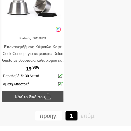
Κωδικός: 364100199
Επαναγεμιζόμενη Κάψουλα Καφέ
Cook Concept για καφετιέρες Dolce
Gusto με βουρτσάκι καθαρισμού και
.99€
δοσομετρικό κουτάλι
19
Παραλαβή Σε 30 Λεπτά
Άμεση Αποστολή
Κάν’ το δικό σου
προηγ.
1
επόμ.