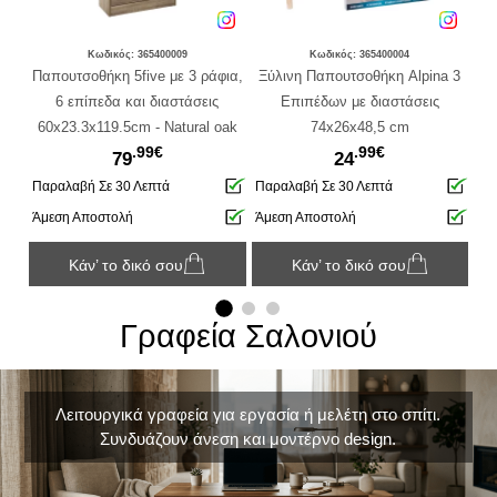
Κωδικός: 365400009
Κωδικός: 365400004
για
Παπουτσοθήκη 5five με 3 ράφια,
Ξύλινη Παπουτσοθήκη Alpina 3
Πα
6 επίπεδα και διαστάσεις
Επιπέδων με διαστάσεις
ρά
60x23.3x119.5cm - Natural oak
74x26x48,5 cm
6
.99€
.99€
79
24
Παραλαβή Σε 30 Λεπτά
Παραλαβή Σε 30 Λεπτά
Πα
Άμεση Αποστολή
Άμεση Αποστολή
Άμ
Κάν’ το δικό σου
Κάν’ το δικό σου
Γραφεία Σαλονιού
Λειτουργικά γραφεία για εργασία ή μελέτη στο σπίτι.
Συνδυάζουν άνεση και μοντέρνο design.