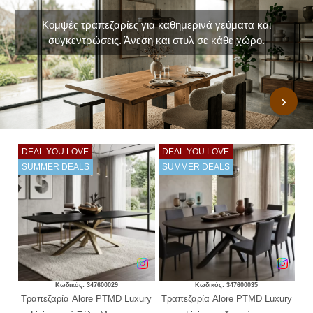
Κομψές τραπεζαρίες για καθημερινά γεύματα και
συγκεντρώσεις. Άνεση και στυλ σε κάθε χώρο.
›
DEAL YOU LOVE
DEAL YOU LOVE
SUMMER DEALS
SUMMER DEALS
Κωδικός: 347600029
Κωδικός: 347600035
ury
Τραπεζαρία Alore PTMD Luxury
Τραπεζαρία Alore PTMD Luxury
Τρ