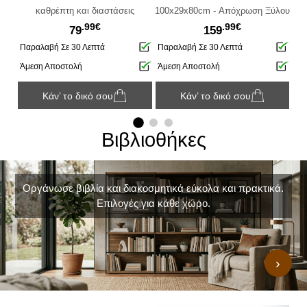
αφέ
καθρέπτη και διαστάσεις
100x29x80cm - Απόχρωση Ξύλου
.99€
.99€
45x45x77cm - Aπόχρωση Ξύλου
79
159
Παραλαβή Σε 30 Λεπτά
Παραλαβή Σε 30 Λεπτά
Πα
Άμεση Αποστολή
Άμεση Αποστολή
Άμ
Κάν’ το δικό σου
Κάν’ το δικό σου
Βιβλιοθήκες
Οργάνωσε βιβλία και διακοσμητικά εύκολα και πρακτικά.
Επιλογές για κάθε χώρο.
›