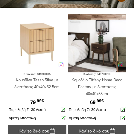
ΦΟ
Κωδικός: 349700005
Κωδικός: 349700016
 με
Κομοδίνο Tasso 5five με
Κομοδίνο Tiffany Home Deco
Κο
upe
διαστάσεις 40x40x52.5cm
Factory με διαστάσεις
δι
40x40x55cm
.99€
.99€
79
69
Παραλαβή Σε 30 Λεπτά
Παραλαβή Σε 30 Λεπτά
Πα
Άμεση Αποστολή
Άμεση Αποστολή
Άμ
Κάν’ το δικό σου
Κάν’ το δικό σου