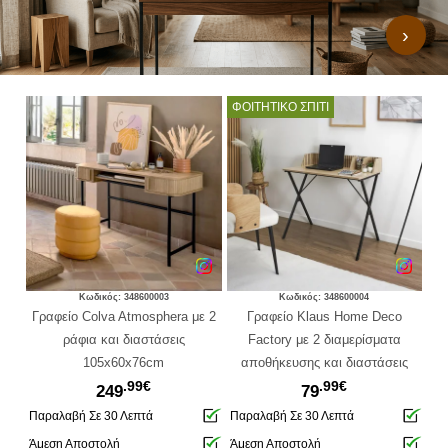
›
ΦΟΙΤΗΤΙΚΟ ΣΠΙΤΙ
Κωδικός: 348600003
Κωδικός: 348600004
o
Γραφείο Colva Atmosphera με 2
Γραφείο Klaus Home Deco
Γρ
ράφια και διαστάσεις
Factory με 2 διαμερίσματα
ις
105x60x76cm
αποθήκευσης και διαστάσεις
.99€
.99€
90x50x84.5cm
249
79
Παραλαβή Σε 30 Λεπτά
Παραλαβή Σε 30 Λεπτά
Πα
Άμεση Αποστολή
Άμεση Αποστολή
Άμ