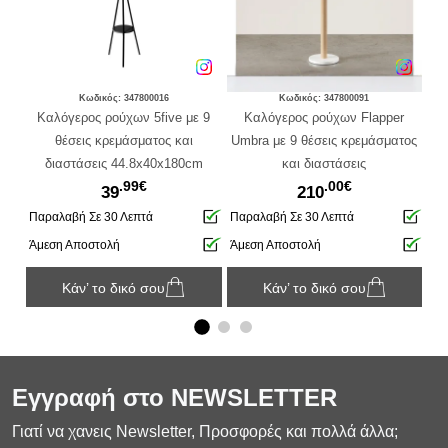
Κωδικός: 347800016
Κωδικός: 347800091
 6
Καλόγερος ρούχων 5five με 9
Καλόγερος ρούχων Flapper
 και
θέσεις κρεμάσματος και
Umbra με 9 θέσεις κρεμάσματος
Um
διαστάσεις 44.8x40x180cm
και διαστάσεις
.99€
.00€
39.4x39.4x167.6cm - Απόχρωση
39
210
Ξύλου
Παραλαβή Σε 30 Λεπτά
Παραλαβή Σε 30 Λεπτά
Πα
Άμεση Αποστολή
Άμεση Αποστολή
Άμ
Κάν’ το δικό σου
Κάν’ το δικό σου
Εγγραφή στο NEWSLETTER
Γιατί να χανεις Newsletter, Προσφορές και πολλά άλλα;