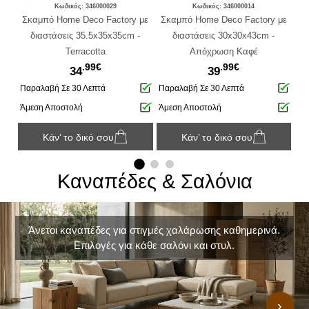
Κωδικός: 346000029
Κωδικός: 346000014
o
Σκαμπό Home Deco Factory με
Σκαμπό Ηome Deco Factory με
Σκ
ώρο
διαστάσεις 35.5x35x35cm -
διαστάσεις 30x30x43cm -
 -
Terracotta
Απόχρωση Καφέ
.99€
.99€
34
39
Παραλαβή Σε 30 Λεπτά
Παραλαβή Σε 30 Λεπτά
Πα
Άμεση Αποστολή
Άμεση Αποστολή
Άμ
Κάν’ το δικό σου
Κάν’ το δικό σου
Καναπέδες & Σαλόνια
Άνετοι καναπέδες για στιγμές χαλάρωσης καθημερινά.
Επιλογές για κάθε σαλόνι και στυλ.
›