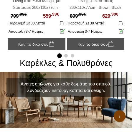
ε
Living από Ξύλο Μango, με
Living με διαστάσεις
Επ
-
διαστάσεις 280x110x77cm -
280x110x77cm - Brown, Black
Ξ
€
.99€
.99€
.99€
.99€
Black, Gold - Δεν
799
559
899
629
ες
περιλαμβάνονται οι καρέκλες
π
Παραλαβή Σε 30 Λεπτά
Παραλαβή Σε 30 Λεπτά
Πα
Αποστολή 3-7 Ημέρες
Αποστολή 3-7 Ημέρες
Άμ
Κάν’ το δικό σου
Κάν’ το δικό σου
Καρέκλες & Πολυθρόνες
Άνετες επιλογές για κάθε δωμάτιο του σπιτιού.
Συνδυάζουν λειτουργικότητα και design.
›