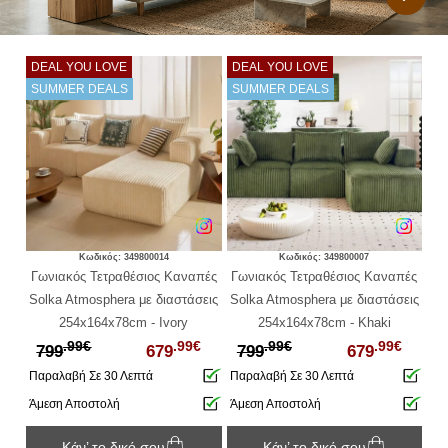
DEAL YOU LOVE
DEAL YOU LOVE
ΦΟ
SUMMER DEALS
SUMMER DEALS
Κωδικός: 349800014
Κωδικός: 349800007
ulia
Γωνιακός Τετραθέσιος Καναπές
Γωνιακός Τετραθέσιος Καναπές
Τρι
Solka Atmosphera με διαστάσεις
Solka Atmosphera με διαστάσεις
λέ
254x164x78cm - Ivory
254x164x78cm - Khaki
α
.99€
.99€
.99€
.99€
799
679
799
679
Παραλαβή Σε 30 Λεπτά
Παραλαβή Σε 30 Λεπτά
Πα
Άμεση Αποστολή
Άμεση Αποστολή
Άμ
Κάν’ το δικό σου
Κάν’ το δικό σου