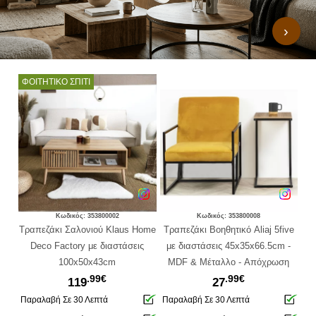
›
ΦΟΙΤΗΤΙΚΟ ΣΠΙΤΙ
S
Κωδικός: 353800002
Κωδικός: 353800008
ive
Τραπεζάκι Σαλονιού Klaus Home
Tραπεζάκι Βοηθητικό Aliaj 5five
Τ
m
Deco Factory με διαστάσεις
με διαστάσεις 45x35x66.5cm -
P
100x50x43cm
ΜDF & Μέταλλο - Aπόχρωση
.99€
.99€
Καφέ
119
27
Παραλαβή Σε 30 Λεπτά
Παραλαβή Σε 30 Λεπτά
Πα