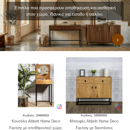
Έπιπλα που προσφέρουν αποθήκευση και αισθητική
στον χώρο. Ιδανικά για είσοδο ή σαλόνι.
›
Κωδικός: 334600022
Κωδικός: 349000002
co
Κονσόλα Abbott Home Deco
Μπουφές Abbott Home Deco
Συ
Factory με αποθηκευτικό χώρο,
Factory με διαστάσεις