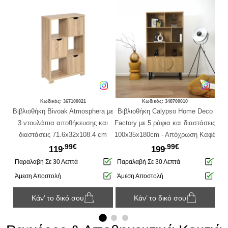
Κωδικός: 367100021
Κωδικός: 348700010
ny
Βιβλιοθήκη Bivoak Atmosphera με
Βιβλιοθήκη Calypso Home Deco
Βι
φια
3 ντουλάπια αποθήκευσης και
Factory με 5 ράφια και διαστάσεις
.8cm
διαστάσεις 71.6x32x108.4 cm
100x35x180cm - Aπόχρωση Καφέ
.99€
.99€
119
199
ση
Παραλαβή Σε 30 Λεπτά
Παραλαβή Σε 30 Λεπτά
Πα
Άμεση Αποστολή
Άμεση Αποστολή
Άμ
Κάν’ το δικό σου
Κάν’ το δικό σου