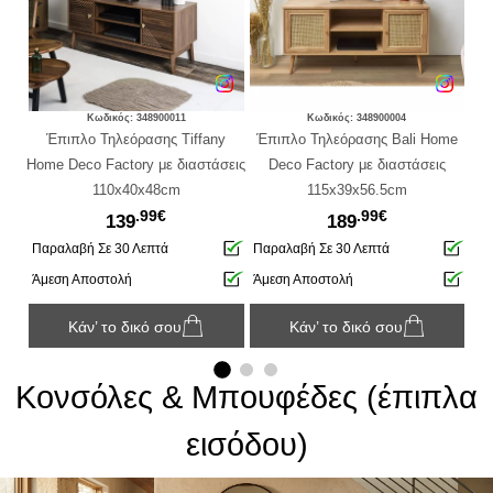
Κωδικός: 348900011
Κωδικός: 348900004
a
Έπιπλο Τηλεόρασης Tiffany
Έπιπλο Τηλεόρασης Bali Home
Έπι
Home Deco Factory με διαστάσεις
Deco Factory με διαστάσεις
110x40x48cm
115x39x56.5cm
.99€
.99€
139
189
Παραλαβή Σε 30 Λεπτά
Παραλαβή Σε 30 Λεπτά
Πα
Άμεση Αποστολή
Άμεση Αποστολή
Άμ
Κάν’ το δικό σου
Κάν’ το δικό σου
Κονσόλες & Μπουφέδες (έπιπλα
εισόδου)