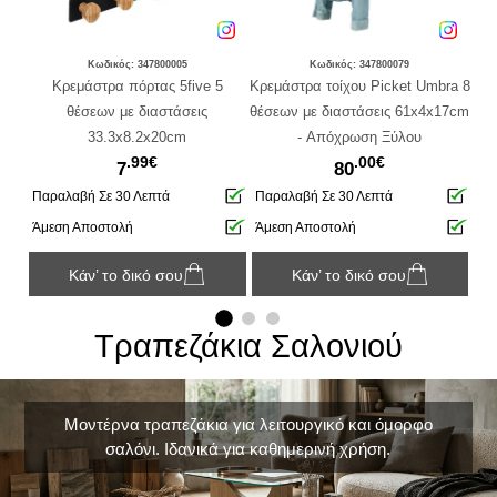
Κωδικός: 347800005
Κωδικός: 347800079
e
Κρεμάστρα πόρτας 5five 5
Κρεμάστρα τοίχου Picket Umbra 8
Κρε
εις
θέσεων με διαστάσεις
θέσεων με διαστάσεις 61x4x17cm
l
33.3x8.2x20cm
- Απόχρωση Ξύλου
.99€
.00€
7
80
Παραλαβή Σε 30 Λεπτά
Παραλαβή Σε 30 Λεπτά
Πα
Άμεση Αποστολή
Άμεση Αποστολή
Απ
Κάν’ το δικό σου
Κάν’ το δικό σου
Τραπεζάκια Σαλονιού
Μοντέρνα τραπεζάκια για λειτουργικό και όμορφο
σαλόνι. Ιδανικά για καθημερινή χρήση.