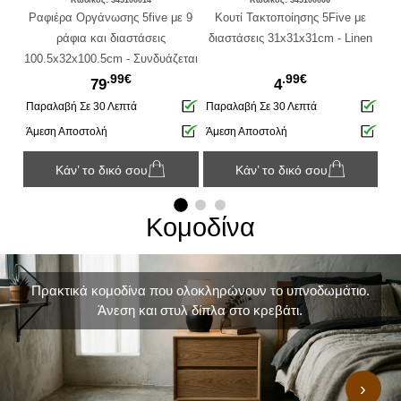
ια,
Ραφιέρα Οργάνωσης 5five με 9
Κουτί Τακτοποίησης 5Five με
Κ
ράφια και διαστάσεις
διαστάσεις 31x31x31cm - Linen
δι
100.5x32x100.5cm - Συνδυάζεται
.99€
.99€
με κουτιά αποθήκευσης - Σε
79
4
απόχρωση Ξύλου
Παραλαβή Σε 30 Λεπτά
Παραλαβή Σε 30 Λεπτά
Πα
Άμεση Αποστολή
Άμεση Αποστολή
Άμ
Κάν’ το δικό σου
Κάν’ το δικό σου
Κομοδίνα
Πρακτικά κομοδίνα που ολοκληρώνουν το υπνοδωμάτιο.
Άνεση και στυλ δίπλα στο κρεβάτι.
›