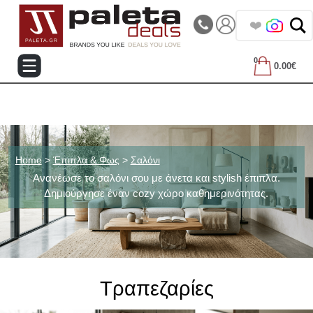
|||
Τηλεφωνικές Παραγγελίες: 2105714144
🔥
0
0.00€
Home
>
Έπιπλα & Φως
>
Σαλόνι
Ανανέωσε το σαλόνι σου με άνετα και stylish έπιπλα.
Δημιούργησε έναν cozy χώρο καθημερινότητας.
Τραπεζαρίες