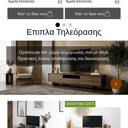
Άμεση Αποστολή
Άμεση Αποστολή
Άμ
Κάν’ το δικό σου
Κάν’ το δικό σου
Επιπλα Τηλεόρασης
Οργάνωσε τον χώρο ψυχαγωγίας σου με στυλ.
Πρακτικές λύσεις αποθήκευσης και διακόσμησης.
›
ΦΟΙΤΗΤΙΚΟ ΣΠΙΤΙ