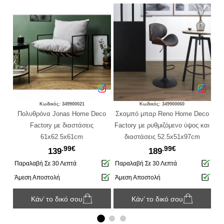
Κωδικός: 349900021
Κωδικός: 349900060
o
Πολυθρόνα Jonas Home Deco
Σκαμπό μπαρ Reno Home Deco
Πο
Factory με διαστάσεις
Factory με ρυθμιζόμενο ύψος και
61x62.5x61cm
διαστάσεις 52.5x51x97cm
.99€
.99€
139
189
Παραλαβή Σε 30 Λεπτά
Παραλαβή Σε 30 Λεπτά
Πα
Άμεση Αποστολή
Άμεση Αποστολή
Άμ
Κάν’ το δικό σου
Κάν’ το δικό σου