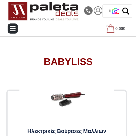
|||
Τηλεφωνικές Παραγγελίες: 2105714144
❤️ Βρες τα
0
0.00€
BABYLISS
Ηλεκτρικές Βούρτσες Μαλλιών