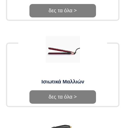
δες τα όλα >
Ισιωτικά Μαλλιών
δες τα όλα >