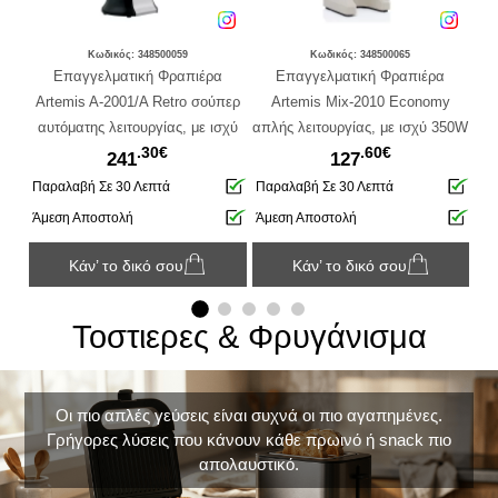
Κωδικός: 348500059
Κωδικός: 348500065
er
Επαγγελματική Φραπιέρα
Επαγγελματική Φραπιέρα
ισχύ
Artemis A-2001/A Retro σούπερ
Artemis Mix-2010 Economy
αυτόματης λειτουργίας, με ισχύ
απλής λειτουργίας, με ισχύ 350W
λε
.30€
.60€
350W και 2 ταχύτητες - Βlack
και 2 ταχύτητες - Cream
241
127
Παραλαβή Σε 30 Λεπτά
Παραλαβή Σε 30 Λεπτά
Πα
Άμεση Αποστολή
Άμεση Αποστολή
Άμ
Κάν’ το δικό σου
Κάν’ το δικό σου
Τοστιερες & Φρυγάνισμα
Οι πιο απλές γεύσεις είναι συχνά οι πιο αγαπημένες.
Γρήγορες λύσεις που κάνουν κάθε πρωινό ή snack πιο
απολαυστικό.