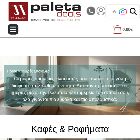
|||
Τηλεφωνικές Παραγγελίες: 2105714144
🔥 Ανακάλυ
0
0.00€
Home
>
Μικρές Συσκευές
Οι μικρές συσκευές είναι αυτές που κάνουν τη μεγάλη
διαφορά στην καθημερινότητα. Από τον πρώτο καφέ της
ημέρας μέχρι την τελευταία λεπτομέρεια του σπιτιού σου,
όλα γίνονται πιο εύκολα και πιο απολαυστικά.
Καφές & Ροφήματα