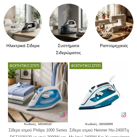
Ηλεκτρικά Σίδερα
Συστήματα
Ραπτομηχανές
Σιδερώματος
ΦΟΙΤΗΤΙΚΟ ΣΠΙΤΙ
ΦΟΙΤΗΤΙΚΟ ΣΠΙΤΙ
ΦΟ
Κωδικός: 320100122
Κωδικός: 320100009
l
Σίδερο ατμού Philips 1000 Series
Σίδερο ατμού Heinner Hsi-2400Tq