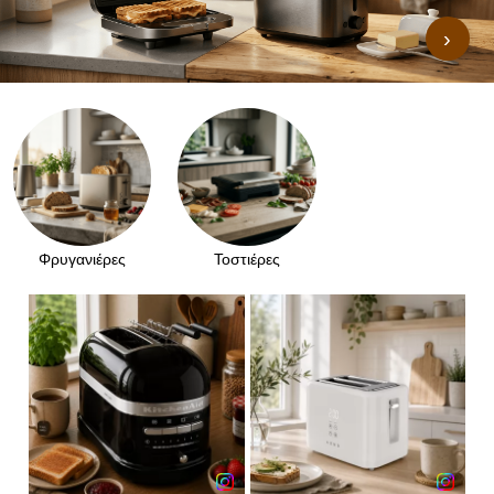
›
Φρυγανιέρες
Τοστιέρες