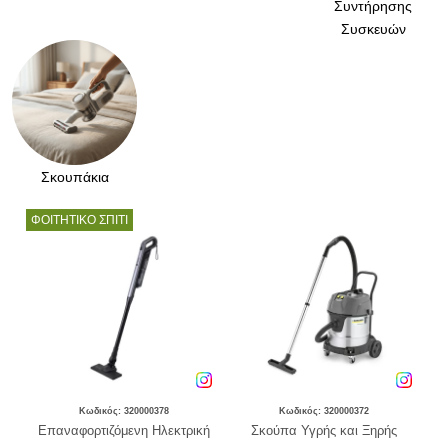
Συντήρησης
Συσκευών
Σκουπάκια
ΦΟΙΤΗΤΙΚΟ ΣΠΙΤΙ
Κωδικός: 320000378
Κωδικός: 320000372
VC-
Επαναφορτιζόμενη Ηλεκτρική
Σκούπα Υγρής και Ξηρής
Σκο