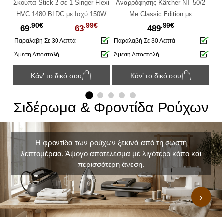
0W,
Σκούπα Stick 2 σε 1 Singer Flexi
Αναρρόφησης Kärcher NT 50/2
Αν
αι
HVC 1480 BLDC με Ισχύ 150W
Me Classic Edition με
Se
.90€
.99€
.99€
και Χωρητικότητα κάδου 0.15L
χωρητικότητα κάδου 50L και ισχύ
κ
69
63
489
2300W
Παραλαβή Σε 30 Λεπτά
Παραλαβή Σε 30 Λεπτά
Πα
Άμεση Αποστολή
Άμεση Αποστολή
Άμ
Κάν’ το δικό σου
Κάν’ το δικό σου
Σιδέρωμα & Φροντίδα Ρούχων
Η φροντίδα των ρούχων ξεκινά από τη σωστή
λεπτομέρεια. Άψογο αποτέλεσμα με λιγότερο κόπο και
περισσότερη άνεση.
›