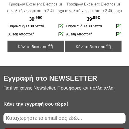
 με
Τροφίμων Excellent Electrics με
Τροφίμων Excellent Electrics με
Τρ
ισχύ
συνολική χωρητικότητα 2.4lt, ισχύ
συνολική χωρητικότητα 2.4lt, ισχύ
συν
.99€
.99€
200W και διαστάσεις
200W και διαστάσεις
39
39
41.2x39x15cm
41.2x39x15cm
Παραλαβή Σε 30 Λεπτά
Παραλαβή Σε 30 Λεπτά
Πα
Άμεση Αποστολή
Άμεση Αποστολή
Άμ
Κάν’ το δικό σου
Κάν’ το δικό σου
Εγγραφή στο NEWSLETTER
Γιατί να χανεις Newsletter, Προσφορές και πολλά άλλα;
Κάνε την εγγραφή σου τώρα!