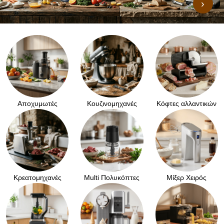
›
Αποχυμωτές
Κουζινομηχανές
Κόφτες αλλαντικών
Κρεατομηχανές
Μulti Πολυκόπτες
Μίξερ Χειρός