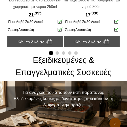
εση
DST1030/20 με ισχύ 2000W και
Με Ισχύ 2400W Και Χωρητικότητα
St
2L
χωρητικότητα νερού 250ml
νερού 300ml
κ
.99€
.99€
21
17
Παραλαβή Σε 30 Λεπτά
Παραλαβή Σε 30 Λεπτά
Πα
Άμεση Αποστολή
Άμεση Αποστολή
Απ
Κάν’ το δικό σου
Κάν’ το δικό σου
Εξειδικευμένες &
Επαγγελματικές Συσκευές
Για ανάγκες που απαιτούν κάτι παραπάνω.
Εξειδικευμένες λύσεις με δυνατότητες που κάνουν τη
διαφορά στην πράξη.
›