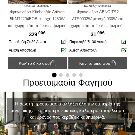
Κωδικός: 323900077
Κωδικός: 323900064
Φρυγανιέρα KitchenAid Artisan
Φρυγανιέρα AENO TS2
Τοσ
5KMT2204EOB με ισχύ 1250W
ATS0002W με ισχύ 930W και
και χωρητικότητα 2 φέτες ψωμιού
χωρητικότητα 2 φέτες ψωμιού -
.00€
.99€
- Onyx Black
White
329
31
1
Παραλαβή Σε 30 Λεπτά
Παραλαβή Σε 30 Λεπτά
Πα
Άμεση Αποστολή
Άμεση Αποστολή
Άμ
Κάν’ το δικό σου
Κάν’ το δικό σου
Προετοιμασία Φαγητού
Η σωστή προετοιμασία αλλάζει όλη την εμπειρία της
μαγειρικής. Περισσότερη ευκολία, καλύτερο αποτέλεσμα
και χρόνος που κερδίζεις καθημερινά.