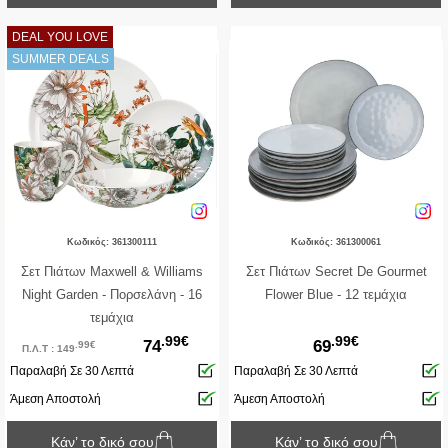
DEAL YOU LOVE
SUMMER DEALS
Κωδικός: 361300111
Κωδικός: 361300061
Σετ Πιάτων Maxwell & Williams
Σετ Πιάτων Secret De Gourmet
Night Garden - Πορσελάνη - 16
Flower Blue - 12 τεμάχια
τεμάχια
.99€
.99€
74
69
.99€
Π.Λ.Τ : 149
Παραλαβή Σε 30 Λεπτά
Παραλαβή Σε 30 Λεπτά
Άμεση Αποστολή
Άμεση Αποστολή
Κάν’ το δικό σου
Κάν’ το δικό σου