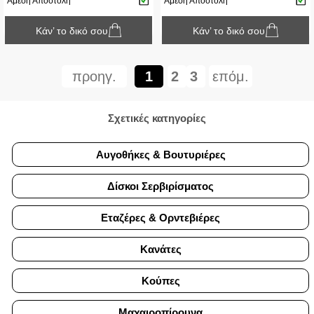
Άμεση Αποστολή
Άμεση Αποστολή
Κάν’ το δικό σου
Κάν’ το δικό σου
προηγ.
1
2
3
επόμ.
Σχετικές κατηγορίες
Αυγοθήκες & Βουτυριέρες
Δίσκοι Σερβιρίσματος
Εταζέρες & Ορντεβιέρες
Κανάτες
Κούπες
Μαχαιροπίρουνα