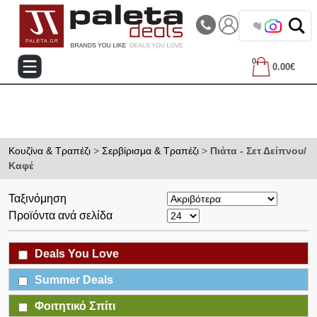
|||
Τηλεφωνικές Παραγγελίες: 2105714144
❤️ Βρες τα 
0
0.00€
Κουζίνα & Τραπέζι
>
Σερβίρισμα & Τραπέζι
>
Πιάτα - Σετ Δείπνου/
Καφέ
Ταξινόμηση
Προϊόντα ανά σελίδα
Deals You Love
Summer Deals
Φοιτητικό Σπίτι