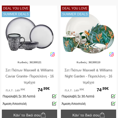
DEAL YOU LOVE
DEAL YOU LOVE
SUMMER DEALS
SUMMER DEALS
Κωδικός: 361300121
Κωδικός: 361300110
Σετ Πιάτων Maxwell & Williams
Σετ Πιάτων Maxwell & Williams
Caviar Granite- Πορσελάνη - 16
Night Garden - Πορσελάνη - 16
τεμάχια
τεμάχια
.99€
.99€
74
74
.99€
.99€
Π.Λ.Τ : 149
Π.Λ.Τ : 149
Παραλαβή Σε 30 Λεπτά
Παραλαβή Σε 30 Λεπτά
Άμεση Αποστολή
Άμεση Αποστολή
Κάν’ το δικό σου
Κάν’ το δικό σου