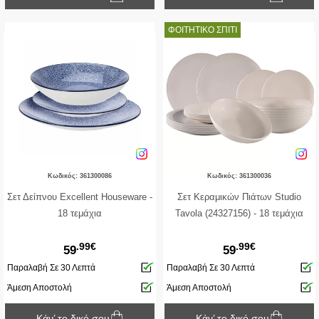
ΦΟΙΤΗΤΙΚΟ ΣΠΙΤΙ
Κωδικός: 361300086
Κωδικός: 361300036
Σετ Δείπνου Excellent Houseware -
Σετ Κεραμικών Πιάτων Studio
18 τεμάχια
Tavola (24327156) - 18 τεμάχια
.99€
.99€
59
59
Παραλαβή Σε 30 Λεπτά
Παραλαβή Σε 30 Λεπτά
Άμεση Αποστολή
Άμεση Αποστολή
Κάν’ το δικό σου
Κάν’ το δικό σου