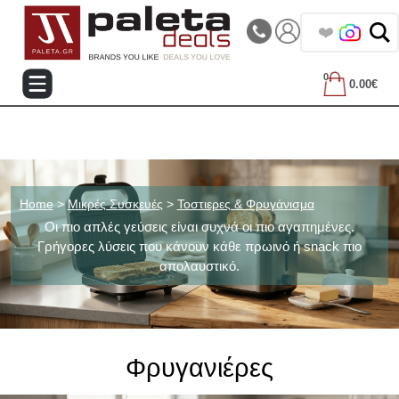
|||
Τηλεφωνικές Παραγγελίες: 2105714144
❤️ Βρες
0
0.00€
Home
>
Μικρές Συσκευές
>
Τοστιερες & Φρυγάνισμα
Οι πιο απλές γεύσεις είναι συχνά οι πιο αγαπημένες.
Γρήγορες λύσεις που κάνουν κάθε πρωινό ή snack πιο
απολαυστικό.
Φρυγανιέρες