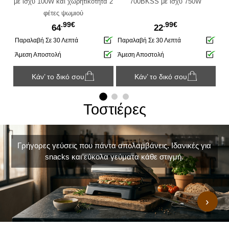
τα 2
με ισχύ 100W και χωρητικότητα 2
700BKSS με ισχύ 750W
C
φέτες ψωμιού
75
.99€
.99€
64
22
Παραλαβή Σε 30 Λεπτά
Παραλαβή Σε 30 Λεπτά
Πα
Άμεση Αποστολή
Άμεση Αποστολή
Άμ
Κάν’ το δικό σου
Κάν’ το δικό σου
Τοστιέρες
Γρήγορες γεύσεις που πάντα απολαμβάνεις. Ιδανικές για
snacks και εύκολα γεύματα κάθε στιγμή.
›