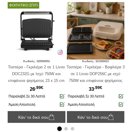
ΦΟΙΤΗΤΙΚΟ ΣΠΙΤΙ
Κωδικός: 320500052
Κωδικός: 321500023
 1
Τοστιέρα - Γκριλιέρα 2 σε 1 Livoo
Τοστιέρα - Γκριλιέρα - Βαφλιέρα 3
Τοσ
W -
DOC232G με Ισχύ 750W και
σε 1 Livoo DOP256C με ισχύ
επιφάνεια ψησίματος 23 x 15 cm
750W και επιφάνεια ψησίματος
.99€
.99€
22x12cm
26
33
1
Παραλαβή Σε 30 Λεπτά
Παραλαβή Σε 30 Λεπτά
Πα
Άμεση Αποστολή
Άμεση Αποστολή
Άμ
Κάν’ το δικό σου
Κάν’ το δικό σου