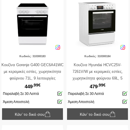
Κωδικός: 310300183
Κωδικός: 310300184
Κουζίνα Gorenje G400 GEC6A41WC
Κουζίνα Hyundai HCVC25V-
με κεραμικές εστίες, χωρητικότητα
7261V/W με κεραμικές εστίες,
φούρνου 71L, 9 λειτουργίες
χωρητικότητα φούρνου 69L, 5
.99€
.99€
ψησίματος και ενεργειακή κλάση Α -
λειτουργίες ψησίματος και
449
479
White
ενεργειακή κλάση Α
Παραλαβή Σε 30 Λεπτά
Παραλαβή Σε 30 Λεπτά
Άμεση Αποστολή
Άμεση Αποστολή
Κάν’ το δικό σου
Κάν’ το δικό σου