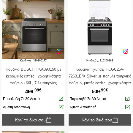
Κωδικός: 310300177
Κωδικός: 310300163
Κουζίνα BOSCH HKA090150 με
Κουζίνα Hyundai HCGC25V-
κεραμικές εστίες , χωρητικότητα
72631E/X Silver με πολυλειτουργικό
φούρνου 66L, 7 λειτουργίες
φούρνο, μικτές εστίες, χωρητικότητα
.99€
.99€
ψησίματος και ενεργειακή κλάση Α
φούρνου 65 λίτρα, 9 λειτουργίες
499
509
ψησίματος, οθόνη προγραμματισμού
Παραλαβή Σε 30 Λεπτά
Παραλαβή Σε 30 Λεπτά
και ενεργειακή κλάση Α
Άμεση Αποστολή
Άμεση Αποστολή
Κάν’ το δικό σου
Κάν’ το δικό σου