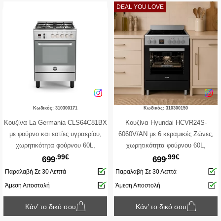
DEAL YOU LOVE
Κωδικός: 310300171
Κωδικός: 310300150
Κουζίνα La Germania CLS64C81BX
Κουζίνα Hyundai HCVR24S-
με φούρνο και εστίες υγραερίου,
6060V/AN με 6 κεραμικές Ζώνες,
χωρητικότητα φούρνου 60L,
χωρητικότητα φούρνου 60L,
.99€
.99€
μηχανισμό σούβλας, 5 λειτουργίες
μηχανισμό σούβλας και ενεργειακή
699
699
ψησίματος και ενεργειακή κλάση Α
κλάση Α
Παραλαβή Σε 30 Λεπτά
Παραλαβή Σε 30 Λεπτά
Άμεση Αποστολή
Άμεση Αποστολή
Κάν’ το δικό σου
Κάν’ το δικό σου