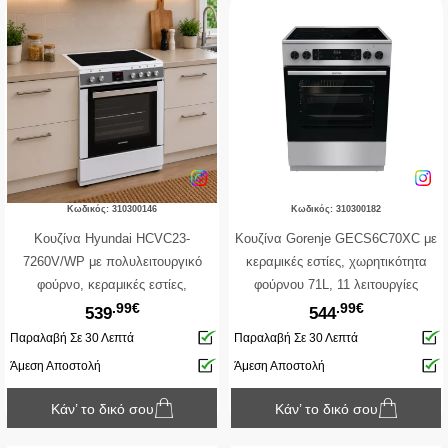
Κωδικός: 310300146
Κωδικός: 310300182
Κουζίνα Hyundai HCVC23-
Κουζίνα Gorenje GECS6C70XC με
7260V/WP με πολυλειτουργικό
κεραμικές εστίες, χωρητικότητα
φούρνο, κεραμικές εστίες,
φούρνου 71L, 11 λειτουργίες
.99€
.99€
χωρητικότητα φούρνου 69L, 9
ψησίματος και ενεργειακή κλάση Α -
539
544
λειτουργίες ψησίματος, μηχανισμό
Silver
Παραλαβή Σε 30 Λεπτά
Παραλαβή Σε 30 Λεπτά
σούβλας και ενεργειακή κλάση Α
Άμεση Αποστολή
Άμεση Αποστολή
Κάν’ το δικό σου
Κάν’ το δικό σου