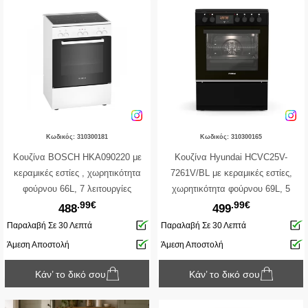
Κωδικός: 310300181
Κωδικός: 310300165
Κουζίνα BOSCH HKA090220 με
Κουζίνα Hyundai HCVC25V-
κεραμικές εστίες , χωρητικότητα
7261V/BL με κεραμικές εστίες,
φούρνου 66L, 7 λειτουργίες
χωρητικότητα φούρνου 69L, 5
.99€
.99€
ψησίματος και ενεργειακή κλάση Α -
λειτουργίες ψησίματος και
488
499
White
ενεργειακή κλάση Α
Παραλαβή Σε 30 Λεπτά
Παραλαβή Σε 30 Λεπτά
Άμεση Αποστολή
Άμεση Αποστολή
Κάν’ το δικό σου
Κάν’ το δικό σου