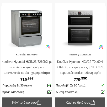
Κωδικός: 310300148
Κωδικός: 310300136
Κουζίνα Hyundai HCIN23-7260I/X με
Κουζίνα Hyundai HCV22-70L60N-
πολυλειτουργικό φούρνο,
DUAL/X με 2 φούρνους (61L + 37L),
επαγωγικές εστίες, χωρητικότητα
κεραμικές εστίες, οθόνη αφής
.99€
.99€
φούρνου 69L, 9 λειτουργίες
προγραμματισμού και ενεργειακή
719
779
ψησίματος, μηχανισμό σούβλας και
κλάση Α
Παραλαβή Σε 30 Λεπτά
Παραλαβή Σε 30 Λεπτά
ενεργειακή κλάση Α
Άμεση Αποστολή
Άμεση Αποστολή
Κάν’ το δικό σου
Κάν’ το δικό σου