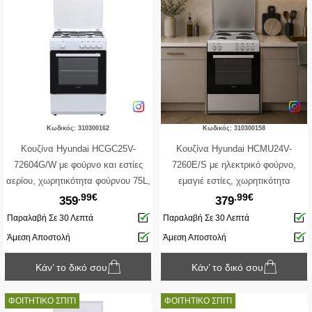
Κωδικός: 310300162
Κωδικός: 310300158
Κουζίνα Hyundai HCGC25V-
Κουζίνα Hyundai HCMU24V-
72604G/W με φούρνο και εστίες
7260E/S με ηλεκτρικό φούρνο,
αερίου, χωρητικότητα φούρνου 75L,
εμαγιέ εστίες, χωρητικότητα
.99€
.99€
5 διαφορετικές εντάσεις φωτιάς και
φούρνου 69L, 5 λειτουργίες
359
379
ενεργειακή κλάση Α
ψησίματος και ενεργειακή κλάση Α
Παραλαβή Σε 30 Λεπτά
Παραλαβή Σε 30 Λεπτά
Άμεση Αποστολή
Άμεση Αποστολή
Κάν’ το δικό σου
Κάν’ το δικό σου
ΦΟΙΤΗΤΙΚΟ ΣΠΙΤΙ
ΦΟΙΤΗΤΙΚΟ ΣΠΙΤΙ