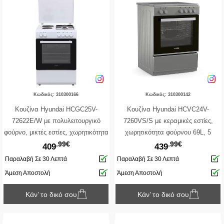
Κωδικός: 310300166
Κωδικός: 310300142
Κουζίνα Hyundai HCGC25V-
Κουζίνα Hyundai HCVC24V-
72622E/W με πολυλειτουργικό
7260VS/S με κεραμικές εστίες,
φούρνο, μικτές εστίες, χωρητικότητα
χωρητικότητα φούρνου 69L, 5
.99€
.99€
φούρνου 65L, 9 λειτουργίες
λειτουργίες ψησίματος και
409
439
ψησίματος και ενεργειακή κλάση Α
ενεργειακή κλάση Α
Παραλαβή Σε 30 Λεπτά
Παραλαβή Σε 30 Λεπτά
Άμεση Αποστολή
Άμεση Αποστολή
Κάν’ το δικό σου
Κάν’ το δικό σου