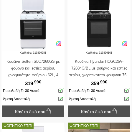
Κωδικός: 310300081
Κωδικός: 310300161
Κουζίνα Selten SLC7260GS με
Κουζίνα Hyundai HCGC25V-
φούρνο και εστίες αερίου,
72604G/BL με φούρνο και εστίες
χωρητικότητα φούρνου 62L, 4
αερίου, χωρητικότητα φούρνου 75L,
.99€
.99€
εντάσεις φωτιάς και ενεργειακή
5 διαφορετικές εντάσεις φωτιάς και
319
359
κλάση Α
ενεργειακή κλάση Α
Παραλαβή Σε 30 Λεπτά
Παραλαβή Σε 30 Λεπτά
Άμεση Αποστολή
Άμεση Αποστολή
Κάν’ το δικό σου
Κάν’ το δικό σου
ΦΟΙΤΗΤΙΚΟ ΣΠΙΤΙ
ΦΟΙΤΗΤΙΚΟ ΣΠΙΤΙ