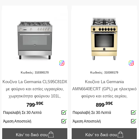
Κωδικός: 310300170
Κωδικός: 310300179
Κουζίνα La Germania CLS95C81DX
Κουζίνα La Germania
με φούρνο και εστίες υγραερίου,
AMN6640ECRT (GPL) με ηλεκτρικό
χωρητικότητα φούρνου 101L,
φούρνο και εστίες αερίου,
.99€
.99€
μηχανισμό σούβλας, 5 λειτουργίες
χωρητικότητα φούρνου 56L, 7
799
899
ψησίματος και ενεργειακή κλάση Α
λειτουργίες ψησίματος και
Παραλαβή Σε 30 Λεπτά
Παραλαβή Σε 30 Λεπτά
ενεργειακή κλάση A
Άμεση Αποστολή
Άμεση Αποστολή
Κάν’ το δικό σου
Κάν’ το δικό σου