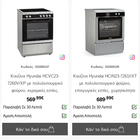
Κωδικός: 310300147
Κωδικός: 310300149
Κουζίνα Hyundai HCVC23-
Κουζίνα Hyundai HCIN23-7261I/XT
7260V/XP με πολυλειτουργικό
με πολυλειτουργικό φούρνο,
φούρνο, κεραμικές εστίες,
επαγωγικές εστίες, χωρητικότητα
.99€
.99€
χωρητικότητα φούρνου 69L, 9
φούρνου 69L, 9 λειτουργίες
569
689
λειτουργίες ψησίματος, μηχανισμό
ψησίματος, μηχανισμό σούβλας και
Παραλαβή Σε 30 Λεπτά
Παραλαβή Σε 30 Λεπτά
σούβλας και ενεργειακή κλάση Α
ενεργειακή κλάση Α
Άμεση Αποστολή
Άμεση Αποστολή
Κάν’ το δικό σου
Κάν’ το δικό σου