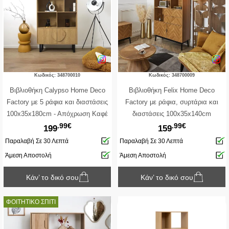
Κωδικός: 348700010
Κωδικός: 348700009
Βιβλιοθήκη Calypso Home Deco
Βιβλιοθήκη Felix Home Deco
Factory με 5 ράφια και διαστάσεις
Factory με ράφια, συρτάρια και
100x35x180cm - Aπόχρωση Καφέ
διαστάσεις 100x35x140cm
.99€
.99€
199
159
Παραλαβή Σε 30 Λεπτά
Παραλαβή Σε 30 Λεπτά
Άμεση Αποστολή
Άμεση Αποστολή
Κάν’ το δικό σου
Κάν’ το δικό σου
ΦΟΙΤΗΤΙΚΟ ΣΠΙΤΙ