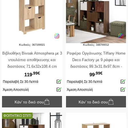
Κωδικός: 367100021
Κωδικός: 348700012
Βιβλιοθήκη Bivoak Atmosphera με 3
Ραφιέρα Οργάνωσης Tiffany Home
ντουλάπια αποθήκευσης και
Deco Factory με 9 ράφια και
διαστάσεις 71.6x32x108.4 cm
διαστάσεις 99.3x31.8x97.8cm -
.99€
.99€
Συνδυάζεται με κουτιά αποθήκευσης
119
99
- Σε απόχρωση Καφέ
Παραλαβή Σε 30 Λεπτά
Παραλαβή Σε 30 Λεπτά
Άμεση Αποστολή
Άμεση Αποστολή
Κάν’ το δικό σου
Κάν’ το δικό σου
ΦΟΙΤΗΤΙΚΟ ΣΠΙΤΙ