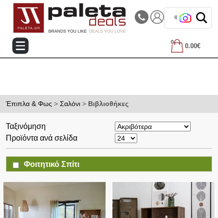
|||
Τηλεφωνικές Παραγγελίες: 2105714144
❤️ Βρες τα
0
0.00€
Έπιπλα & Φως
>
Σαλόνι
>
Βιβλιοθήκες
Ταξινόμηση
Προϊόντα ανά σελίδα
Φοιτητικό Σπίτι