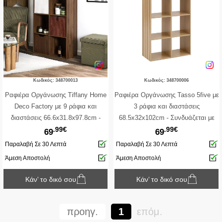
Κωδικός: 348700013
Κωδικός: 348700006
Ραφιέρα Οργάνωσης Tiffany Home
Ραφιέρα Οργάνωσης Tasso 5five με
Deco Factory με 9 ράφια και
3 ράφια και διαστάσεις
διαστάσεις 66.6x31.8x97.8cm -
68.5x32x102cm - Συνδυάζεται με
.99€
.99€
Συνδυάζεται με κουτιά αποθήκευσης
κουτιά αποθήκευσης - Σε απόχρωση
69
69
- Σε απόχρωση Καφέ
Ξύλου
Παραλαβή Σε 30 Λεπτά
Παραλαβή Σε 30 Λεπτά
Άμεση Αποστολή
Άμεση Αποστολή
Κάν’ το δικό σου
Κάν’ το δικό σου
προηγ.
1
επόμ.