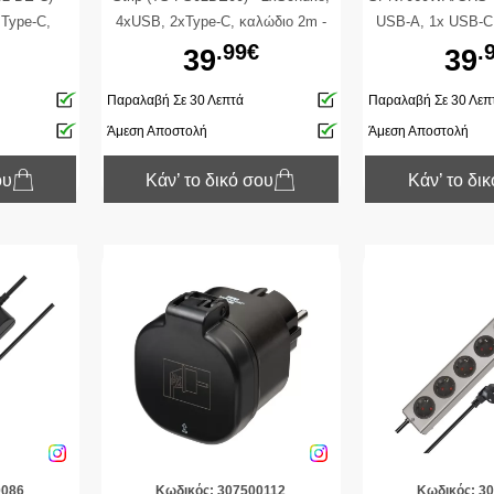
Type-C,
4xUSB, 2xType-C, καλώδιο 2m -
USB-A, 1x USB-C 
hite
Μαύρο
On/Off - Καλώδι
.99€
.
39
39
Παραλαβή Σε 30 Λεπτά
Παραλαβή Σε 30 Λεπ
Άμεση Αποστολή
Άμεση Αποστολή
ου
Κάν’ το δικό σου
Κάν’ το δι
0086
Κωδικός: 307500112
Κωδικός: 3