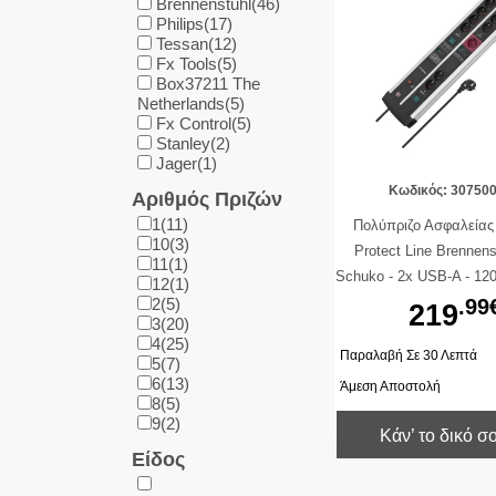
Brennenstuhl(46)
Philips(17)
Tessan(12)
Fx Tools(5)
Box37211 The
Netherlands(5)
Fx Control(5)
Stanley(2)
Jager(1)
Κωδικός: 30750
Αριθμός Πριζών
1(11)
Πολύπριζο Ασφαλεία
10(3)
Protect Line Brennens
11(1)
Schuko - 2x USB-A - 12
12(1)
Διακόπτες On/Off - Κα
2(5)
.99
219
3(20)
Ασημί / Μαύρ
4(25)
Παραλαβή Σε 30 Λεπτά
5(7)
6(13)
Άμεση Αποστολή
8(5)
9(2)
Κάν’ το δικό σ
Είδος