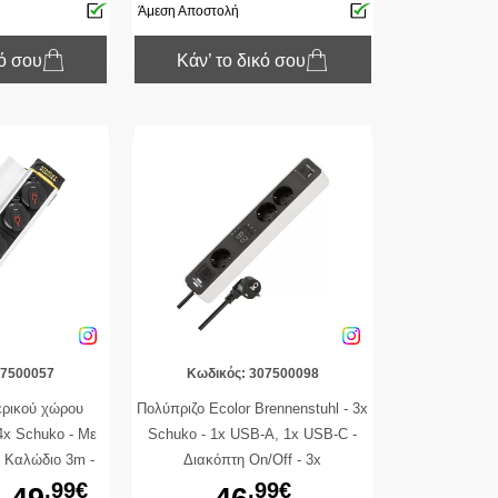
Άμεση Αποστολή
κό σου
Κάν’ το δικό σου
07500057
Κωδικός: 307500098
ερικού χώρου
Πολύπριζο Ecolor Brennenstuhl - 3x
4x Schuko - Με
Schuko - 1x USB-A, 1x USB-C -
- Καλώδιο 3m -
Διακόπτη On/Off - 3x
Γκρι
Χρονοδιακόπτες - Καλώδιο 1.5m -
.99€
.99€