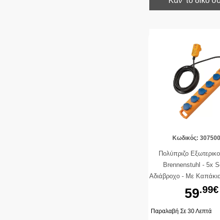
Κάν’ το δικό σ
Κωδικός: 30750
Πολύπριζο Εξωτερικ
Brennenstuhl - 5x S
Αδιάβροχο - Με Καπάκια
On/Off - Καλώδιο 5m 
.99€
59
Παραλαβή Σε 30 Λεπτά