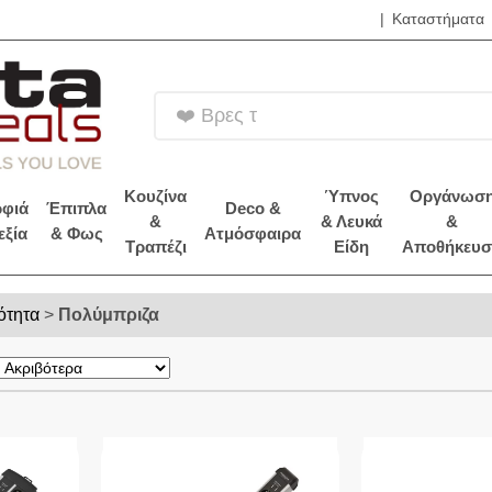
|
Καταστήματα
❤️ Βρες τα Brands
Κουζίνα
Ύπνος
Οργάνωσ
φιά
Έπιπλα
Deco &
&
& Λευκά
&
εξία
& Φως
Ατμόσφαιρα
Τραπέζι
Είδη
Αποθήκευσ
ότητα
>
Πολύμπριζα