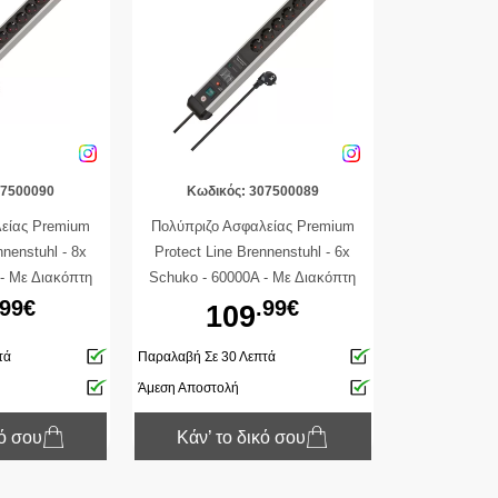
07500090
Κωδικός: 307500089
είας Premium
Πολύπριζο Ασφαλείας Premium
nnenstuhl - 8x
Protect Line Brennenstuhl - 6x
- Με Διακόπτη
Schuko - 60000A - Με Διακόπτη
 3m - Ασημί /
On/Off - Καλώδιο 3m - Ασημί /
.99€
.99€
109
ρο
Μαύρο
τά
Παραλαβή Σε 30 Λεπτά
Άμεση Αποστολή
κό σου
Κάν’ το δικό σου