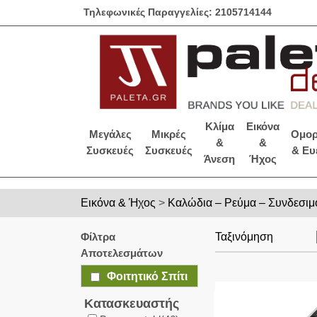
Τηλεφωνικές Παραγγελίες: 2105714144
Κλίμα
Εικόνα
Μεγάλες
Μικρές
Ομορ
&
&
Συσκευές
Συσκευές
& Ευ
Άνεση
Ήχος
Εικόνα & Ήχος
>
Καλώδια – Ρεύμα – Συνδεσιμ
Φίλτρα
Ταξινόμηση
Αποτελεσμάτων
Φοιτητικό Σπίτι
Κατασκευαστής