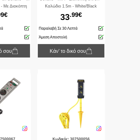
- Με Διακόπτη
Καλώδιο 1.5m - White/Black
ο 2m - Λευκό
99€
.99€
33
τά
Παραλαβή Σε 30 Λεπτά
Άμεση Αποστολή
κό σου
Κάν’ το δικό σου
07500067
Κωδικός: 307500056