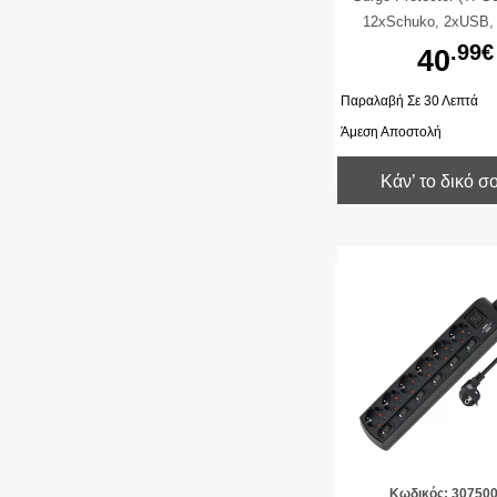
12xSchuko, 2xUSB, 
καλώδιο 2m - W
.99€
40
Παραλαβή Σε 30 Λεπτά
Άμεση Αποστολή
Κάν’ το δικό σ
Κωδικός: 30750