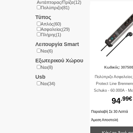
Αντάπτορας/Πρίζα(12)
Πολύπριζο(81)
Τύπος
Απλός(60)
Ασφαλείας(29)
Πλήρης(1)
Λειτουργία Smart
Nαι(6)
Εξωτερικού Χώρου
Nαι(8)
Κωδικός: 30750
Usb
Πολύπριζο Ασφαλεία
Ναι(34)
Protect Line Brennens
Schuko - 60.000A - Μ
On/Off - Καλώδιο 3m 
.99€
94
Μαύρο
Παραλαβή Σε 30 Λεπτά
Άμεση Αποστολή