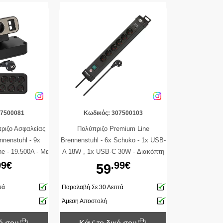
07500081
Κωδικός: 307500103
ριζο Ασφαλείας
Πολύπριζο Premium Line
nnenstuhl - 9x
Brennenstuhl - 6x Schuko - 1x USB-
e - 19.500A - Με
A 18W , 1x USB-C 30W - Διακόπτη
- Καλώδιο 2m -
On/Off - Καλώδιο 3m - Black
99€
.99€
59
k
τά
Παραλαβή Σε 30 Λεπτά
Άμεση Αποστολή