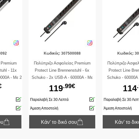
0092
Κωδικός: 307500088
Κωδικός: 3
ς Premium
Πολύπριζο Ασφαλείας Premium
Πολύπριζο Ασφαλ
tuhl - 11x
Protect Line Brennenstuhl - 6x
Protect Line Bre
0000A - Με 2
Schuko - 2x USB-A - 60000A - Με
Schuko - 60000A 
λώδιο 3m -
Διακόπτη On/Off - Καλώδιο 3m -
On/Off - Καλώδιο
€
.99€
119
114
ο
Ασημί / Μαύρο
Μαύ
Παραλαβή Σε 30 Λεπτά
Παραλαβή Σε 30 Λεπ
Άμεση Αποστολή
Άμεση Αποστολή
ου
Κάν’ το δικό σου
Κάν’ το δι