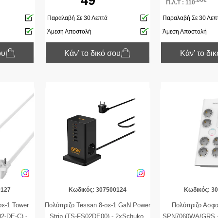
49
.00€
Π.Λ.Τ : 110
Black
Παραλαβή Σε 30 Λεπτά
Παραλαβή Σε 30 Λεπ
Άμεση Αποστολή
Άμεση Αποστολή
ου
Κάν’ το δικό σου
Κάν’ το δι
0127
Κωδικός: 307500124
Κωδικός: 3
σε-1 Tower
Πολύπριζο Tessan 8-σε-1 GaN Power
Πολύπριζο Ασφαλ
2-DE-C) -
Strip (TS-FS02DE00) - 2xSchuko,
SPN7060WA/GRS - 