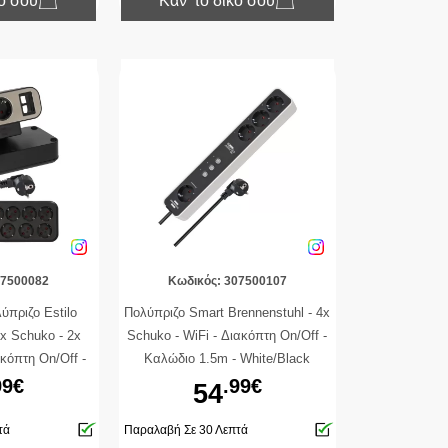
κό σου
Κάν’ το δικό σου
07500082
Κωδικός: 307500107
ύπριζο Estilo
Πολύπριζο Smart Brennenstuhl - 4x
0x Schuko - 2x
Schuko - WiFi - Διακόπτη On/Off -
κόπτη On/Off -
Καλώδιο 1.5m - White/Black
 - Black
99€
.99€
54
τά
Παραλαβή Σε 30 Λεπτά