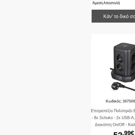
Άμεση Αποστολή
Κάν’ το δικό σ
Κωδικός: 30750
Επιτραπέζιο Πολύπριζο 
- 8x Schuko - 2x USB-A
Διακόπτη On/Off - Κα
Black
.99€