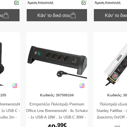
Άμεση Αποστολή
Άμεση Αποστολή
ου
Κάν’ το δικό σου
Κάν’ το δι
0105
Κωδικός: 307500104
Κωδικός: 3
Brennenstuhl
Επιτραπέζιο Πολύπριζο Premium
Πολύπριζο εξωτ
, 1x USB-C -
Office Line Brennenstuhl - 4x Schuko
Stanley FatMax - 
λώδιο 2m -
- 1x USB-A 18W , 1x USB-C 30W -
Διακόπτη On/Off 
Διακόπτη On/Off - Καλώδιο 1.8m -
Mαύρο/
.99€