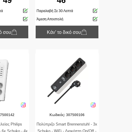
49
46
White / Black
τά
Παραλαβή Σε 30 Λεπτά
Άμεση Αποστολή
κό σου
Κάν’ το δικό σου
07500142
Κωδικός: 307500106
είας Philips
Πολύπριζο Smart Brennenstuhl - 3x
6x Schuko - 4x
Schuko - WiFi - Διακόπτη On/Off -