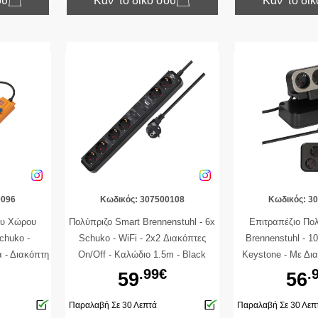
ου
Κάν’ το δικό σου
Κάν’ το δι
0096
Κωδικός: 307500108
Κωδικός: 3
ου Χώρου
Πολύπριζο Smart Brennenstuhl - 6x
Επιτραπέζιο Πολ
chuko -
Schuko - WiFi - 2x2 Διακόπτες
Brennenstuhl - 1
 - Διακόπτη
On/Off - Καλώδιο 1.5m - Black
Keystone - Με Δια
- Yellow
Καλώδιο 2m
.99€
.
59
56
Παραλαβή Σε 30 Λεπτά
Παραλαβή Σε 30 Λεπ