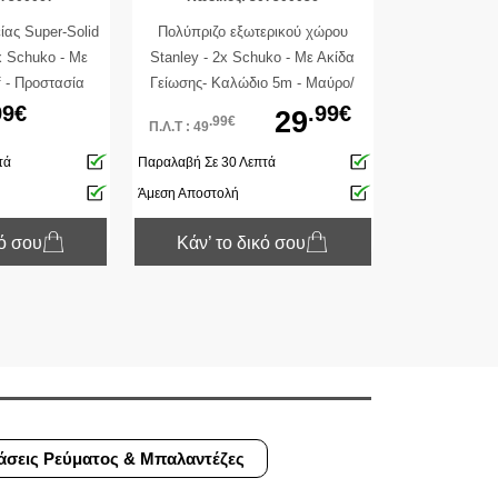
ας Super-Solid
Πολύπριζο εξωτερικού χώρου
x Schuko - Με
Stanley - 2x Schuko - Με Ακίδα
 - Προστασία
Γείωσης- Καλώδιο 5m - Mαύρο/
ιο 2.5m - Ασημί
Κίτρινο
99€
.99€
29
.99€
Π.Λ.Τ : 49
τά
Παραλαβή Σε 30 Λεπτά
Άμεση Αποστολή
κό σου
Κάν’ το δικό σου
άσεις Ρεύματος & Μπαλαντέζες