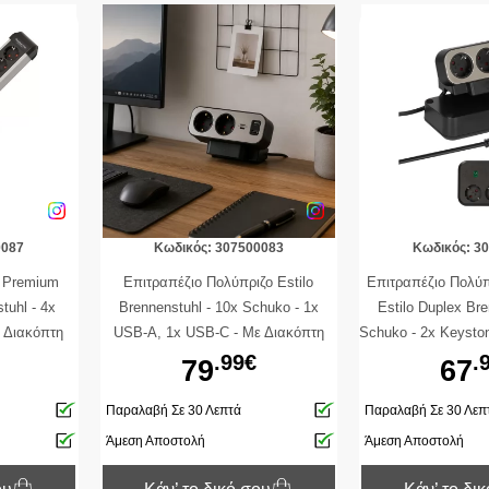
0087
Κωδικός: 307500083
Κωδικός: 3
ς Premium
Επιτραπέζιο Πολύπριζο Estilo
Επιτραπέζιο Πολύπ
tuhl - 4x
Brennenstuhl - 10x Schuko - 1x
Estilo Duplex Bre
ε Διακόπτη
USB-A, 1x USB-C - Με Διακόπτη
Schuko - 2x Keyston
- Ασημί /
On/Off - Καλώδιο 2m - Black
Διακόπτη On/Off 
.99€
.
79
67
Blac
Παραλαβή Σε 30 Λεπτά
Παραλαβή Σε 30 Λεπ
Άμεση Αποστολή
Άμεση Αποστολή