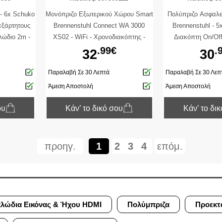
 - 6x Schuko
Μονόπριζο Εξωτερικού Χώρου Smart
Πολύπριζο Aσφαλεί
εξάρτητους
Brennenstuhl Connect WA 3000
Brennenstuhl - 5
λώδιο 2m -
XS02 - WiFi - Χρονοδιακόπτης -
Διακόπτη On/Off
Αδιάβροχο IP44 - Καπάκι - Black
Υπέρτασης - Καλώδ
.99€
.
32
30
Παραλαβή Σε 30 Λεπτά
Παραλαβή Σε 30 Λεπ
Άμεση Αποστολή
Άμεση Αποστολή
ου
Κάν’ το δικό σου
Κάν’ το δι
προηγ.
1
2
3
4
επόμ.
λώδια Εικόνας & Ήχου HDMI
Πολύμπριζα
Προεκτ