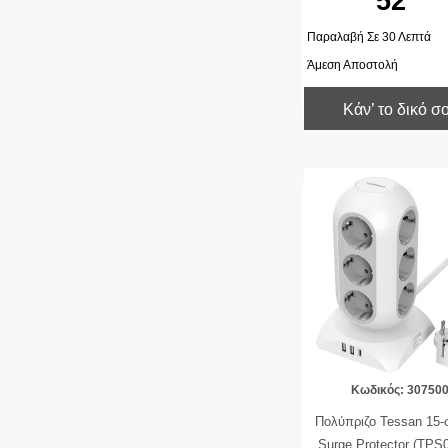
52
Παραλαβή Σε 30 Λεπτά
Άμεση Αποστολή
Κάν’ το δικό σ
Κωδικός: 30750
Πολύπριζο Tessan 15-
Surge Protector (TPS0