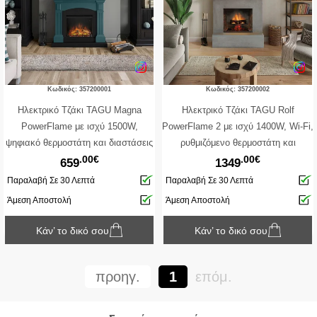
Κωδικός: 357200001
Κωδικός: 357200002
Ηλεκτρικό Τζάκι TAGU Magna
Ηλεκτρικό Τζάκι TAGU Rolf
PowerFlame με ισχύ 1500W,
PowerFlame 2 με ισχύ 1400W, Wi-Fi,
ψηφιακό θερμοστάτη και διαστάσεις
ρυθμιζόμενο θερμοστάτη και
.00€
.00€
113.7x28.2x102.2cm - Τιρκουάζ
διαστάσεις 110x35x100cm
659
1349
Παραλαβή Σε 30 Λεπτά
Παραλαβή Σε 30 Λεπτά
Άμεση Αποστολή
Άμεση Αποστολή
Κάν’ το δικό σου
Κάν’ το δικό σου
προηγ.
1
επόμ.