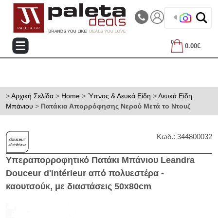
|||
Τηλεφωνικές Παραγγελίες: 2105714144
❤️ Βρες τα
0
0.00€
>
Αρχική Σελίδα
>
Home
>
Ύπνος & Λευκά Είδη
>
Λευκά Είδη
Μπάνιου
>
Πατάκια Απορρόφησης Νερού Μετά το Ντουζ
Κωδ.: 344800032
Υπεραπορροφητικό Πατάκι Μπάνιου Leandra
Douceur d'intérieur από πολυεστέρα -
καουτσούκ, με διαστάσεις 50x80cm