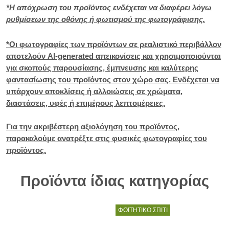
*Η απόχρωση του προϊόντος ενδέχεται να διαφέρει λόγω
ρυθμίσεων της οθόνης ή φωτισμού της φωτογράφισης.
*Οι φωτογραφίες των προϊόντων σε ρεαλιστικό περιβάλλον
αποτελούν AI-generated απεικονίσεις και χρησιμοποιούνται
για σκοπούς παρουσίασης, έμπνευσης και καλύτερης
φαντασίωσης του προϊόντος στον χώρο σας. Ενδέχεται να
υπάρχουν αποκλίσεις ή αλλοιώσεις σε χρώματα,
διαστάσεις, υφές ή επιμέρους λεπτομέρειες.
Για την ακριβέστερη αξιολόγηση του προϊόντος,
παρακαλούμε ανατρέξτε στις φυσικές φωτογραφίες του
προϊόντος.
Προϊόντα ίδιας κατηγορίας
ΦΟΙΤΗΤΙΚΟ ΣΠΙΤΙ