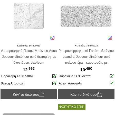
Κωδικός: 344800017
Κωδικός: 344800028
Απορροφητικό Πατάκι Μπάνιου Aqua
Υπεραπορροφητικό Πατάκι Μπάνιου
Douceur d'intérieur από διατομίτη, με
Leandra Douceur d'intérieur από
διαστάσεις 35x45cm
πολυεστέρα - καουτσούκ, με
.99€
.49€
διαστάσεις 50x120cm
12
10
Παραλαβή Σε 30 Λεπτά
Παραλαβή Σε 30 Λεπτά
Άμεση Αποστολή
Άμεση Αποστολή
Κάν’ το δικό σου
Κάν’ το δικό σου
ΦΟΙΤΗΤΙΚΟ ΣΠΙΤΙ