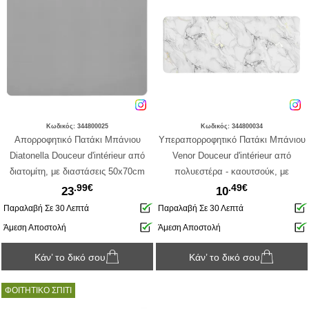
Κωδικός: 344800025
Κωδικός: 344800034
Απορροφητικό Πατάκι Μπάνιου
Υπεραπορροφητικό Πατάκι Μπάνιου
Diatonella Douceur d'intérieur από
Venor Douceur d'intérieur από
διατομίτη, με διαστάσεις 50x70cm
πολυεστέρα - καουτσούκ, με
.99€
.49€
διαστάσεις 50x120cm
23
10
Παραλαβή Σε 30 Λεπτά
Παραλαβή Σε 30 Λεπτά
Άμεση Αποστολή
Άμεση Αποστολή
Κάν’ το δικό σου
Κάν’ το δικό σου
ΦΟΙΤΗΤΙΚΟ ΣΠΙΤΙ