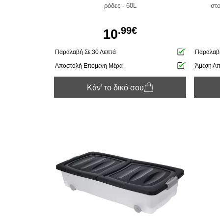
ρόδες - 60L
στο
.99€
10
Παραλαβή Σε 30 Λεπτά
Παραλαβή
Αποστολή Επόμενη Μέρα
Άμεση Α
Κάν’ το δικό σου