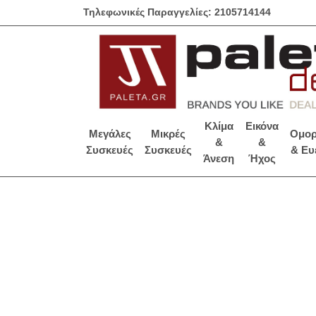
Τηλεφωνικές Παραγγελίες: 2105714144
Κλίμα
Εικόνα
Μεγάλες
Μικρές
Ομορ
&
&
Συσκευές
Συσκευές
& Ευ
Άνεση
Ήχος