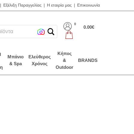
|
Εξέλιξη Παραγγελίας
|
Η εταιρία μας
|
Επικοινωνία
0
0.00€
η
Κήπος
Μπάνιο
Ελεύθερος
&
BRANDS
& Spa
Χρόνος
η
Outdoor