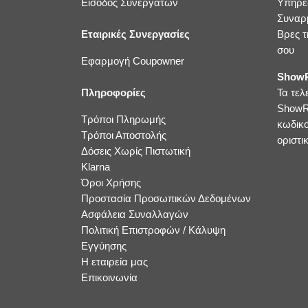
Είσοδος Συνεργατών
Υπηρε
Συναρ
Εταιρικές Συνεργασίες
Βρες τ
σου
Εφαρμογή Coupowner
ShowR
Πληροφορίες
Τα τελ
ShowR
Τρόποι Πληρωμής
κωδικ
Τρόποι Αποστολής
οριστικ
Δόσεις Χωρίς Πιστωτική
Klarna
Όροι Χρήσης
Προστασία Προσωπικών Δεδομένων
Ασφάλεια Συναλλαγών
Πολιτική Επιστροφών / Κάλυψη
Εγγύησης
Η εταιρεία μας
Επικοινωνία