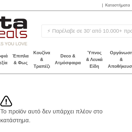
|
Καταστήματα
❤️
Κουζίνα
Ύπνος
Οργάνωσ
φιά
Έπιπλα
Deco &
&
& Λευκά
&
εξία
& Φως
Ατμόσφαιρα
Τραπέζι
Είδη
Αποθήκευσ
Το προϊόν αυτό δεν υπάρχει πλέον στο
κατάστημα.