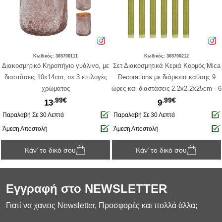
Κωδικός: 365700111
Κωδικός: 365700212
Διακοσμητικό Κηροπήγιο γυάλινο, με
Σετ Διακοσμητικά Κεριά Κορμός Mica
διαστάσεις 10x14cm, σε 3 επιλογές
Decorations με διάρκεια καύσης 9
χρώματος
ώρες και διαστάσεις 2.2x2.2x25cm - 6
.99€
.99€
τεμάχια
13
9
Παραλαβή Σε 30 Λεπτά
Παραλαβή Σε 30 Λεπτά
Άμεση Αποστολή
Άμεση Αποστολή
Κάν’ το δικό σου
Κάν’ το δικό σου
Εγγραφή στο NEWSLETTER
Γιατί να χανεις Newsletter, Προσφορές και πολλά άλλα;