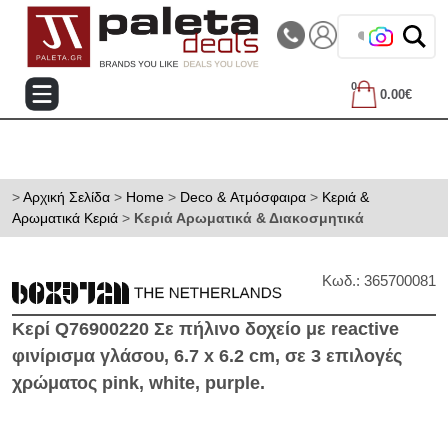
|||
Τηλεφωνικές Παραγγελίες: 2105714144
❤️ Βρες τα
0
0.00€
>
Αρχική Σελίδα
>
Home
>
Deco & Ατμόσφαιρα
>
Κεριά &
Αρωματικά Κεριά
>
Κεριά Αρωματικά & Διακοσμητικά
Κωδ.: 365700081
Κερί Q76900220 Σε πήλινο δοχείο με reactive
φινίρισμα γλάσου, 6.7 x 6.2 cm, σε 3 επιλογές
χρώματος pink, white, purple.