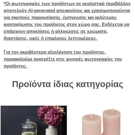
*Οι φωτογραφίες των προϊόντων σε ρεαλιστικό περιβάλλον
αποτελούν AI-generated απεικονίσεις και χρησιμοποιούνται
για σκοπούς παρουσίασης, έμπνευσης και καλύτερης
φαντασίωσης του προϊόντος στον χώρο σας. Ενδέχεται να
υπάρχουν αποκλίσεις ή αλλοιώσεις σε χρώματα,
διαστάσεις, υφές ή επιμέρους λεπτομέρειες.
Για την ακριβέστερη αξιολόγηση του προϊόντος,
παρακαλούμε ανατρέξτε στις φυσικές φωτογραφίες του
προϊόντος.
Προϊόντα ίδιας κατηγορίας