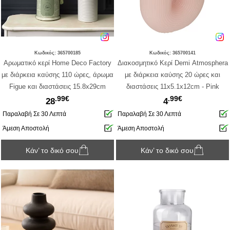
Κωδικός: 365700185
Κωδικός: 365700141
Αρωματικό κερί Home Deco Factory
Διακοσμητικό Κερί Demi Αtmosphera
με διάρκεια καύσης 110 ώρες, άρωμα
με διάρκεια καύσης 20 ώρες και
Figue και διαστάσεις 15.8x29cm
διαστάσεις 11x5.1x12cm - Pink
.99€
.99€
28
4
Παραλαβή Σε 30 Λεπτά
Παραλαβή Σε 30 Λεπτά
Άμεση Αποστολή
Άμεση Αποστολή
Κάν’ το δικό σου
Κάν’ το δικό σου