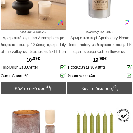
Κωδικός: 365700207
Κωδικός: 365700179
Αρωματικό κερί Ilan Αtmosphera με
Αρωματικό κερί Apothecary Home
διάρκεια καύσης 40 ώρες, άρωμα Lily
Deco Factory με διάρκεια καύσης 110
of the valley και διαστάσεις 9x11.1cm
ώρες, άρωμα Cotton flower και
.99€
.99€
διαστάσεις 14x25.5cm
10
19
Παραλαβή Σε 30 Λεπτά
Παραλαβή Σε 30 Λεπτά
Άμεση Αποστολή
Άμεση Αποστολή
Κάν’ το δικό σου
Κάν’ το δικό σου