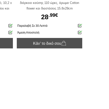
, 10,2 x
διάρκεια καύσης 110 ώρες, άρωμα Cotton
ίου και
flower και διαστάσεις 15.8x29cm
s,
.99€
28
lover.
Παραλαβή Σε 30 Λεπτά
Άμεση Αποστολή
Κάν’ το δικό σου