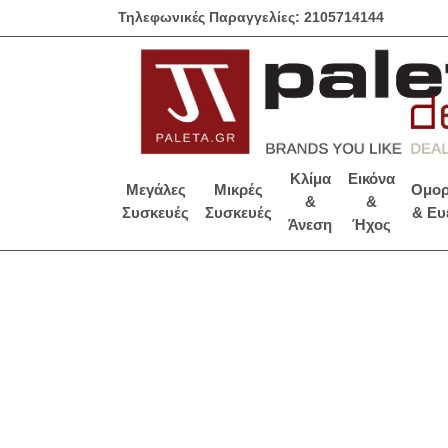
Τηλεφωνικές Παραγγελίες: 2105714144
Κλίμα
Εικόνα
Μεγάλες
Μικρές
Ομορ
&
&
Συσκευές
Συσκευές
& Ευ
Άνεση
Ήχος