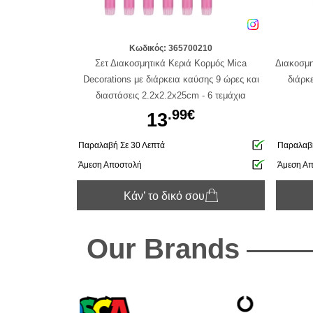
Κωδικός: 365700210
Σετ Διακοσμητικά Κεριά Κορμός Mica
Διακοσμη
Decorations με διάρκεια καύσης 9 ώρες και
διάρκ
διαστάσεις 2.2x2.2x25cm - 6 τεμάχια
.99€
13
Παραλαβή Σε 30 Λεπτά
Παραλαβή
Άμεση Αποστολή
Άμεση Α
Κάν’ το δικό σου
Our Brands