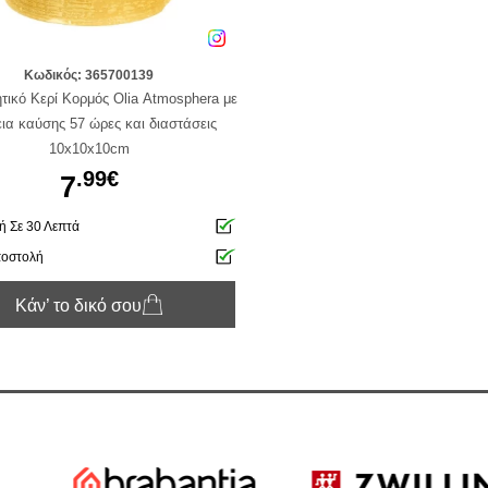
Κωδικός: 365700139
τικό Κερί Κορμός Olia Αtmosphera με
εια καύσης 57 ώρες και διαστάσεις
10x10x10cm
.99€
7
 Σε 30 Λεπτά
ποστολή
Κάν’ το δικό σου