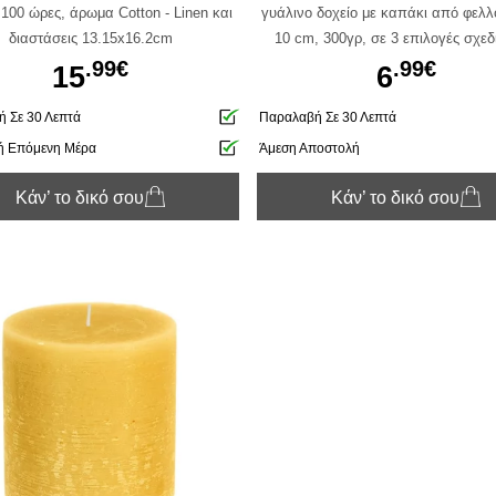
100 ώρες, άρωμα Cotton - Linen και
γυάλινο δοχείο με καπάκι από φελλό
διαστάσεις 13.15x16.2cm
10 cm, 300γρ, σε 3 επιλογές σχεδ
αρώματος green/tropical shore
.99€
.99€
15
6
blue/snowflake, light brown/diving 
 Σε 30 Λεπτά
Παραλαβή Σε 30 Λεπτά
ή Επόμενη Μέρα
Άμεση Αποστολή
Κάν’ το δικό σου
Κάν’ το δικό σου