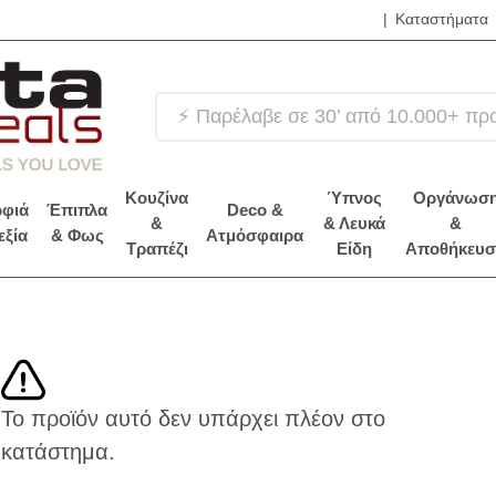
|
Καταστήματα
❤️ Βρε
Κουζίνα
Ύπνος
Οργάνωσ
φιά
Έπιπλα
Deco &
&
& Λευκά
&
εξία
& Φως
Ατμόσφαιρα
Τραπέζι
Είδη
Αποθήκευσ
Το προϊόν αυτό δεν υπάρχει πλέον στο
κατάστημα.