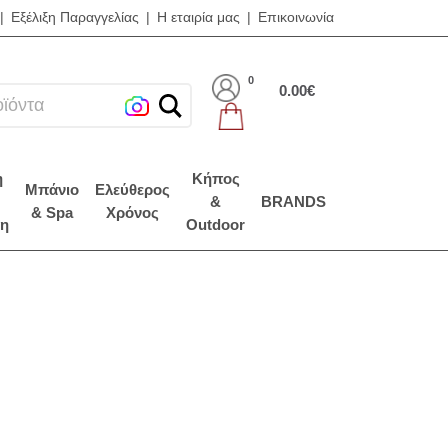
|
Εξέλιξη Παραγγελίας
|
Η εταιρία μας
|
Επικοινωνία
0
0.00€
η
Κήπος
Μπάνιο
Ελεύθερος
&
BRANDS
& Spa
Χρόνος
η
Outdoor