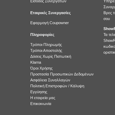
Είσοδος Συνεργατών
Υπηρε
Συναρ
Εταιρικές Συνεργασίες
Βρες τ
σου
Εφαρμογή Coupowner
ShowR
Πληροφορίες
Τα τελ
ShowR
Τρόποι Πληρωμής
κωδικ
Τρόποι Αποστολής
οριστικ
Δόσεις Χωρίς Πιστωτική
Klarna
Όροι Χρήσης
Προστασία Προσωπικών Δεδομένων
Ασφάλεια Συναλλαγών
Πολιτική Επιστροφών / Κάλυψη
Εγγύησης
Η εταιρεία μας
Επικοινωνία