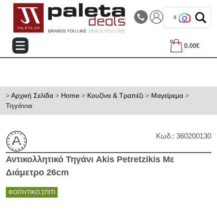
|||
Τηλεφωνικές Παραγγελίες: 2105714144
❤️ Βρες τα
0
0.00€
>
Αρχική Σελίδα
>
Home
>
Κουζίνα & Τραπέζι
>
Μαγείρεμα
>
Τηγάνια
Κωδ.: 360200130
Αντικολλητικό Τηγάνι Akis Petretzikis Με
Διάμετρο 26cm
ΦΟΙΤΗΤΙΚΟ ΣΠΙΤΙ