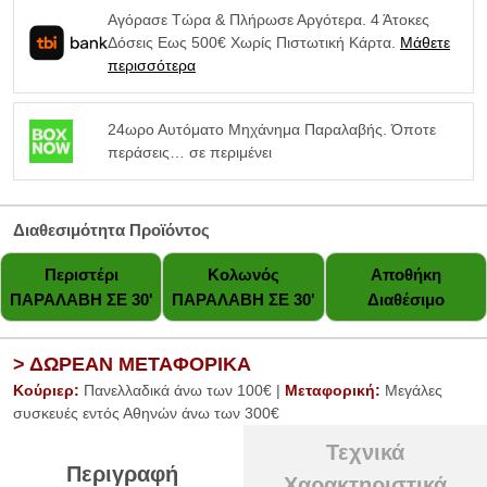
Αγόρασε Τώρα & Πλήρωσε Αργότερα. 4 Άτοκες
Δόσεις Εως 500€ Χωρίς Πιστωτική Κάρτα.
Μάθετε
περισσότερα
24ωρο Αυτόματο Μηχάνημα Παραλαβής. Όποτε
περάσεις… σε περιμένει
Διαθεσιμότητα Προϊόντος
Περιστέρι
Κολωνός
Αποθήκη
ΠΑΡΑΛΑΒΗ ΣΕ 30'
ΠΑΡΑΛΑΒΗ ΣΕ 30'
Διαθέσιμο
> ΔΩΡΕΑΝ ΜΕΤΑΦΟΡΙΚΑ
Κούριερ:
Πανελλαδικά άνω των 100€ |
Μεταφορική:
Μεγάλες
συσκευές εντός Αθηνών άνω των 300€
Τεχνικά
Περιγραφή
Χαρακτηριστικά