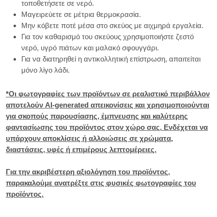
τοποθετήσετε σε νερό.
Μαγειρεύετε σε μέτρια θερμοκρασία.
Μην κόβετε ποτέ μέσα στο σκεύος με αιχμηρά εργαλεία.
Για τον καθαρισμό του σκεύους χρησιμοποιήστε ζεστό
νερό, υγρό πιάτων και μαλακό σφουγγάρι.
Για να διατηρηθεί η αντικολλητική επίστρωση, απαιτείται
μόνο λίγο λάδι.
*Οι φωτογραφίες των προϊόντων σε ρεαλιστικό περιβάλλον
αποτελούν AI-generated απεικονίσεις και χρησιμοποιούνται
για σκοπούς παρουσίασης, έμπνευσης και καλύτερης
φαντασίωσης του προϊόντος στον χώρο σας. Ενδέχεται να
υπάρχουν αποκλίσεις ή αλλοιώσεις σε χρώματα,
διαστάσεις, υφές ή επιμέρους λεπτομέρειες.
Για την ακριβέστερη αξιολόγηση του προϊόντος,
παρακαλούμε ανατρέξτε στις φυσικές φωτογραφίες του
προϊόντος.