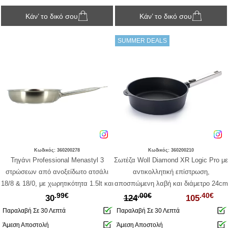
Κάν’ το δικό σου
Κάν’ το δικό σου
SUMMER DEALS
Κωδικός: 360200278
Κωδικός: 360200210
Τηγάνι Professional Menastyl 3
Σωτέζα Woll Diamond XR Logic Pro με
στρώσεων από ανοξείδωτο ατσάλι
αντικολλητική επίστρωση,
18/8 & 18/0, με χωρητικότητα 1.5lt και
αποσπώμενη λαβή και διάμετρο 24cm
.99€
.00€
.40€
διάμετρο 24cm
30
124
105
Παραλαβή Σε 30 Λεπτά
Παραλαβή Σε 30 Λεπτά
Άμεση Αποστολή
Άμεση Αποστολή