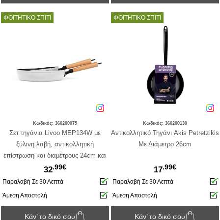
ΦΟΙΤΗΤΙΚΟ ΣΠΙΤΙ
ΦΟΙΤΗΤΙΚΟ ΣΠΙΤΙ
Κωδικός: 360200075
Κωδικός: 360200130
Σετ τηγάνια Livoo MEP134W με
Αντικολλητικό Τηγάνι Akis Petretzikis
ξύλινη λαβή, αντικολλητική
Με Διάμετρο 26cm
επίστρωση και διαμέτρους 24cm και
.99€
.99€
28cm - 2 τεμάχια - White
32
17
Παραλαβή Σε 30 Λεπτά
Παραλαβή Σε 30 Λεπτά
Άμεση Αποστολή
Άμεση Αποστολή
Κάν’ το δικό σου
Κάν’ το δικό σου