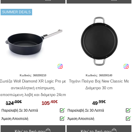
SUMMER DEALS
Κωδικός: 360200210
Κωδικός: 360200140
Σωτέζα Woll Diamond XR Logic Pro με
Τηγάνι Παέγια Boj New Classic Με
αντικολλητική επίστρωση,
Διάμετρο 30 cm
αποσπώμενη λαβή και διάμετρο 24cm
.00€
.40€
.99€
124
105
49
Παραλαβή Σε 30 Λεπτά
Παραλαβή Σε 30 Λεπτά
Άμεση Αποστολή
Άμεση Αποστολή
Κάν’ το δικό σου
Κάν’ το δικό σου