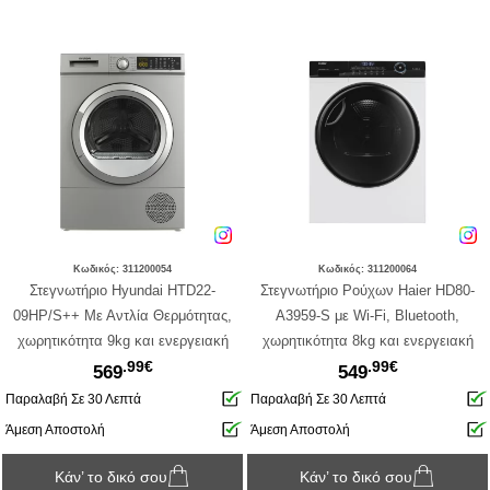
Κωδικός: 311200054
Κωδικός: 311200064
Στεγνωτήριο Hyundai HTD22-
Στεγνωτήριο Ρούχων Haier HD80-
09HP/S++ Με Αντλία Θερμότητας,
A3959-S με Wi-Fi, Bluetooth,
χωρητικότητα 9kg και ενεργειακή
χωρητικότητα 8kg και ενεργειακή
.99€
.99€
κλάση Α++
κλάση A+++
569
549
Παραλαβή Σε 30 Λεπτά
Παραλαβή Σε 30 Λεπτά
Άμεση Αποστολή
Άμεση Αποστολή
Κάν’ το δικό σου
Κάν’ το δικό σου