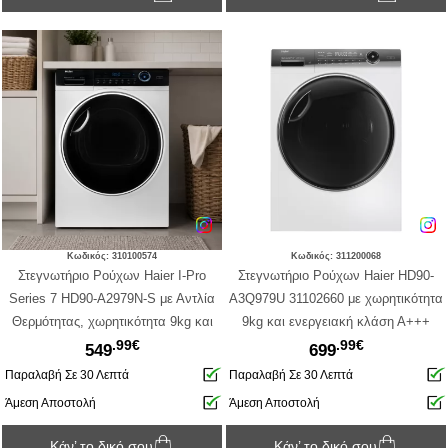
Κωδικός: 310100574
Κωδικός: 311200068
Στεγνωτήριο Ρούχων Haier I-Pro
Στεγνωτήριο Ρούχων Haier HD90-
Series 7 HD90-A2979N-S με Αντλία
A3Q979U 31102660 με χωρητικότητα
Θερμότητας, χωρητικότητα 9kg και
9kg και ενεργειακή κλάση Α+++
.99€
.99€
ενεργειακή κλάση E - White
549
699
Παραλαβή Σε 30 Λεπτά
Παραλαβή Σε 30 Λεπτά
Άμεση Αποστολή
Άμεση Αποστολή
Κάν’ το δικό σου
Κάν’ το δικό σου