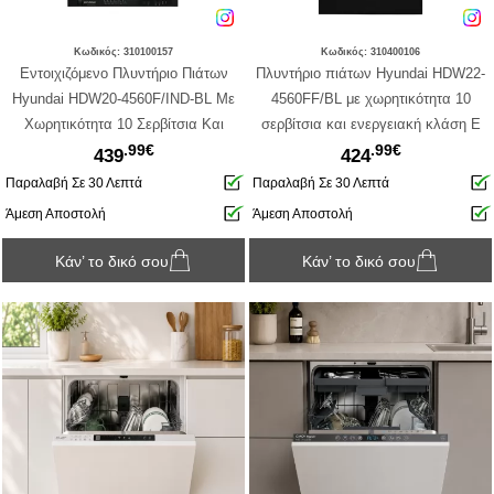
Κωδικός: 310100157
Κωδικός: 310400106
Εντοιχιζόμενο Πλυντήριο Πιάτων
Πλυντήριο πιάτων Hyundai HDW22-
Hyundai HDW20-4560F/IND-BL Με
4560FF/BL με χωρητικότητα 10
Χωρητικότητα 10 Σερβίτσια Και
σερβίτσια και ενεργειακή κλάση E
.99€
.99€
Ενεργειακή Κλάση E
439
424
Παραλαβή Σε 30 Λεπτά
Παραλαβή Σε 30 Λεπτά
Άμεση Αποστολή
Άμεση Αποστολή
Κάν’ το δικό σου
Κάν’ το δικό σου