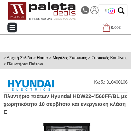
|||
Τηλεφωνικές Παραγγελίες: 2105714144
❤️ Βρες τα 
0
0.00€
>
Αρχική Σελίδα
>
Home
>
Μεγάλες Συσκευές
>
Συσκευές Κουζίνας
>
Πλυντήρια Πιάτων
Κωδ.: 310400106
Πλυντήριο πιάτων Hyundai HDW22-4560FF/BL με
χωρητικότητα 10 σερβίτσια και ενεργειακή κλάση
E