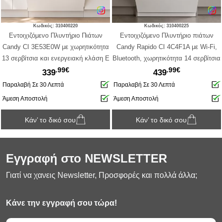
Κωδικός: 310400220
Κωδικός: 310400225
Εντοιχιζόμενο Πλυντήριο Πιάτων
Εντοιχιζόμενο Πλυντήριο πιάτων
Candy CI 3E53E0W με χωρητικότητα
Candy Rapido CI 4C4F1A με Wi-Fi,
13 σερβίτσια και ενεργειακή κλάση E
Bluetooth, χωρητικότητα 14 σερβίτσια
.99€
.99€
και ενεργειακή κλάση C - Λευκό
339
439
Παραλαβή Σε 30 Λεπτά
Παραλαβή Σε 30 Λεπτά
Άμεση Αποστολή
Άμεση Αποστολή
Κάν’ το δικό σου
Κάν’ το δικό σου
Εγγραφή στο NEWSLETTER
Γιατί να χανεις Newsletter, Προσφορές και πολλά άλλα;
Κάνε την εγγραφή σου τώρα!