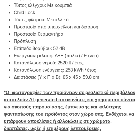
Τύπος ελέγχου: Με κουµπιά
Child Lock
Τύπος φίλτρου: Μεταλλικό
Προστασία από υπερχείλιση και διαρροή
Προστασία θερµαντήρα
Πρόπλυση
Επίπεδο θορύβου: 52 dB
Ενεργειακή κλάση: A++ (παλιά) / Ε (νέα)
Κατανάλωση νερού: 2520 lt / έτος
Κατανάλωση ενέργειας: 258 kWh / έτος
Διαστάσεις (Y x Π x Β): 85 x 45 x 59.8 cm
*Οι φωτογραφίες των προϊόντων σε ρεαλιστικό περιβάλλον
αποτελούν AI-generated απεικονίσεις και χρησιμοποιούνται
για σκοπούς παρουσίασης, έμπνευσης και καλύτερης
φαντασίωσης του προϊόντος στον χώρο σας. Ενδέχεται να
υπάρχουν αποκλίσεις ή αλλοιώσεις σε χρώματα,
διαστάσεις, υφές ή επιμέρους λεπτομέρειες.