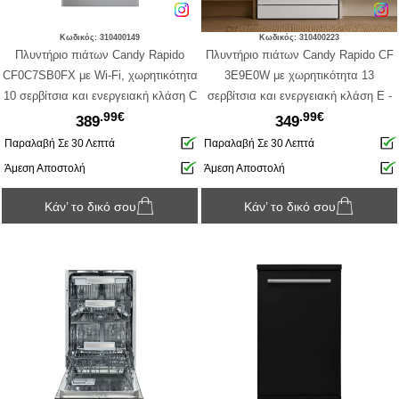
Κωδικός: 310400149
Κωδικός: 310400223
Πλυντήριο πιάτων Candy Rapido
Πλυντήριο πιάτων Candy Rapido CF
CF0C7SB0FX με Wi-Fi, χωρητικότητα
3E9E0W με χωρητικότητα 13
10 σερβίτσια και ενεργειακή κλάση C
σερβίτσια και ενεργειακή κλάση E -
.99€
.99€
White
389
349
Παραλαβή Σε 30 Λεπτά
Παραλαβή Σε 30 Λεπτά
Άμεση Αποστολή
Άμεση Αποστολή
Κάν’ το δικό σου
Κάν’ το δικό σου