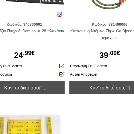
Κωδικός: 346700001
Κωδικός: 381400006
ζιο Παιχνίδι Domino με 28 πλακάκια
Κατασκευή Ντόμινο Zig & Go Djeco 
τεμαχίων
.99€
.00€
24
39
 Σε 30 Λεπτά
Παραλαβή Σε 30 Λεπτά
ποστολή
Άμεση Αποστολή
Κάν’ το δικό σου
Κάν’ το δικό σου