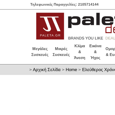
Τηλεφωνικές Παραγγελίες: 2105714144
Κλίμα
Εικόνα
Μεγάλες
Μικρές
Ομορ
&
&
Συσκευές
Συσκευές
& Ευ
Άνεση
Ήχος
>
Αρχική Σελίδα
>
Home
>
Ελεύθερος Χρόν