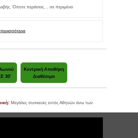
βής. Όποτε περάσεις… σε περιμένει
 περισσότερα
ολωνού
Κεντρική Αποθήκη
Ε 30'
Διαθέσιμο
ρική:
Μεγάλες συσκευές εντός Αθηνών άνω των