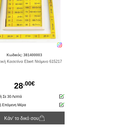
Κωδικός: 381400003
τική Κασετίνα Ebert Ντόμινο 615217
.00€
28
 Σε 30 Λεπτά
ή Επόμενη Μέρα
Κάν’ το δικό σου