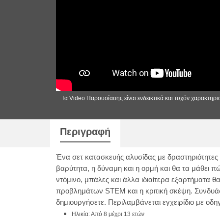
Τα Video Παρουσίασης είναι ενδεικτικά και τυχόν χαρακτηρ
Περιγραφή
Ένα σετ κατασκευής αλυσίδας με δραστηριότητες δ
βαρύτητα, η δύναμη και η ορμή και θα τα μάθει π
ντόμινο, μπάλες και άλλα ιδιαίτερα εξαρτήματα θα
προβλημάτων STEM και η κριτική σκέψη. Συνδυάστ
δημιουργήσετε. Περιλαμβάνεται εγχειρίδιο με οδηγί
Ηλικία: Από 8 μέχρι 13 ετών