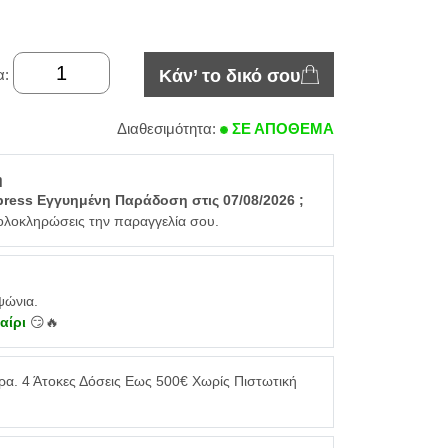
α:
Κάν’ το δικό σου
Διαθεσιμότητα:
ΣΕ ΑΠΟΘΕΜΑ
η
press Εγγυημένη Παράδοση στις 07/08/2026 ;
ολοκληρώσεις την παραγγελία σου.
ψώνια.
καίρι
😏🔥
. 4 Άτοκες Δόσεις Εως 500€ Χωρίς Πιστωτική