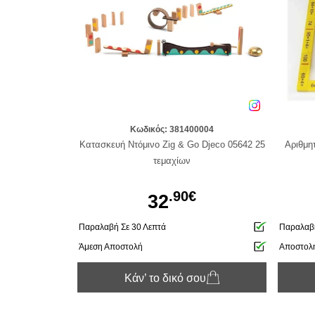
Κωδικός: 381400004
Κατασκευή Ντόμινο Zig & Go Djeco 05642 25
Αριθμη
τεμαχίων
.90€
32
Παραλαβή Σε 30 Λεπτά
Παραλαβή
Άμεση Αποστολή
Αποστολ
Κάν’ το δικό σου