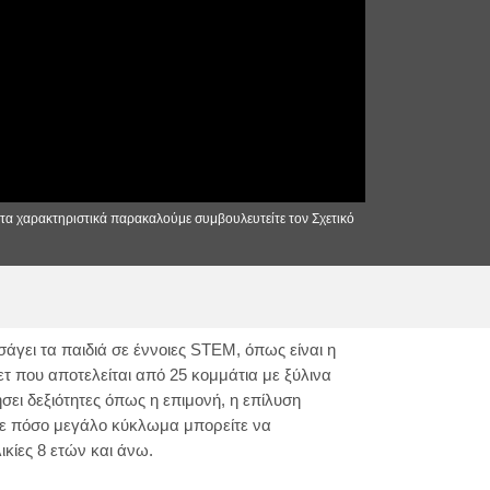
 τα χαρακτηριστικά παρακαλούμε συμβουλευτείτε τον Σχετικό
άγει τα παιδιά σε έννοιες STEM, όπως είναι η
τ που αποτελείται από 25 κομμάτια με ξύλινα
σει δεξιότητες όπως η επιμονή, η επίλυση
ίτε πόσο μεγάλο κύκλωμα μπορείτε να
ικίες 8 ετών και άνω.