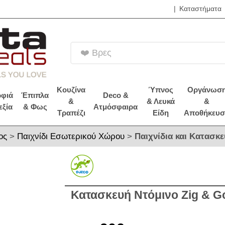
|
Καταστήματα
❤️ Βρες τα Brands
Κουζίνα
Ύπνος
Οργάνωσ
φιά
Έπιπλα
Deco &
&
& Λευκά
&
εξία
& Φως
Ατμόσφαιρα
Τραπέζι
Είδη
Αποθήκευσ
ος
>
Παιχνίδι Εσωτερικού Χώρου
>
Παιχνίδια και Κατασκε
Κατασκευή Ντόμινο Zig & G