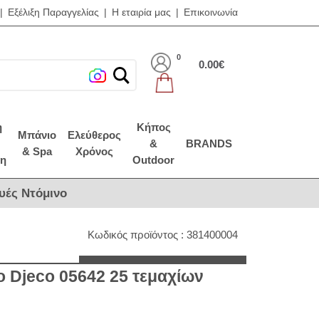
|
Εξέλιξη Παραγγελίας
|
Η εταιρία μας
|
Επικοινωνία
0
0.00€
η
Κήπος
Μπάνιο
Ελεύθερος
&
BRANDS
& Spa
Χρόνος
η
Outdoor
υές Ντόμινο
Κωδικός προϊόντος : 381400004
o Djeco 05642 25 τεμαχίων