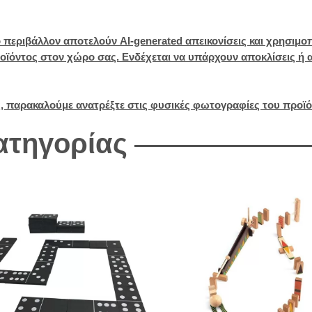
 περιβάλλον αποτελούν AI-generated απεικονίσεις και χρησιμο
ϊόντος στον χώρο σας. Ενδέχεται να υπάρχουν αποκλίσεις ή α
ς, παρακαλούμε ανατρέξτε στις φυσικές φωτογραφίες του προϊό
κατηγορίας