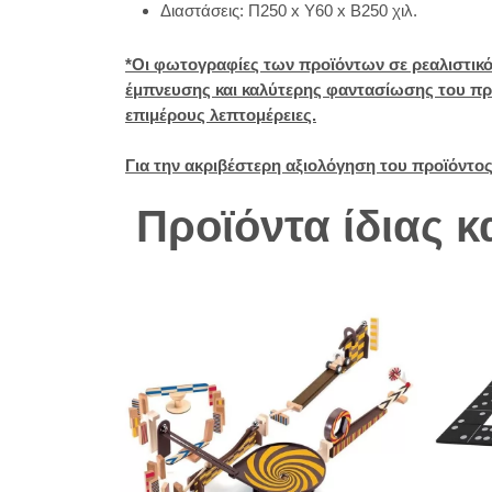
Διαστάσεις: Π250 x Y60 x Β250 χιλ.
*Οι φωτογραφίες των προϊόντων σε ρεαλιστικό
έμπνευσης και καλύτερης φαντασίωσης του προ
επιμέρους λεπτομέρειες.
Για την ακριβέστερη αξιολόγηση του προϊόντο
Προϊόντα ίδιας 