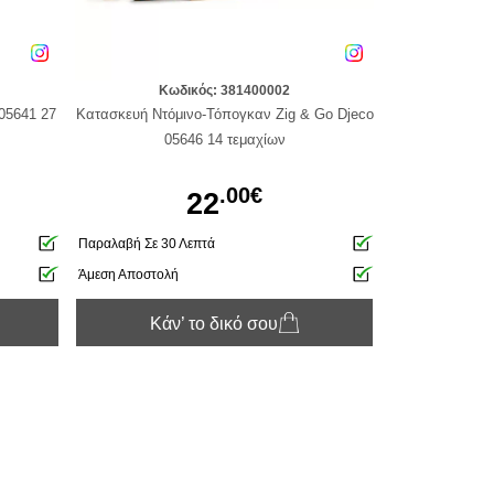
Κωδικός: 381400002
05641 27
Κατασκευή Ντόμινο-Τόπογκαν Zig & Go Djeco
05646 14 τεμαχίων
.00€
22
Παραλαβή Σε 30 Λεπτά
Άμεση Αποστολή
Κάν’ το δικό σου