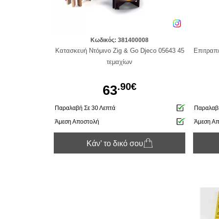
Κωδικός: 381400008
Κατασκευή Ντόμινο Zig & Go Djeco 05643 45
Επιτραπέ
τεμαχίων
.90€
63
Παραλαβή Σε 30 Λεπτά
Παραλαβή
Άμεση Αποστολή
Άμεση Α
Κάν’ το δικό σου