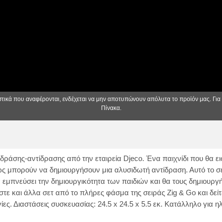
ιστικά που αναφέρονται, ενδέχεται να μην αποτυπώνουν απόλυτα το προϊόν μας. Για
Πίνακα.
ράσης-αντίδρασης από την εταιρεία Djeco. Ένα παιχνίδι που θα εισ
ώς μπορούν να δημιουργήσουν μια αλυσιδωτή αντίδραση. Αυτό το σε
 εμπνεύσει την δημιουργικότητα των παιδιών και θα τους δημιουργή
ε και άλλα σετ από το πλήρες φάσμα της σειράς Zig & Go και δε
ες. Διαστάσεις συσκευασίας: 24.5 x 24.5 x 5.5 εκ. Κατάλληλο για ηλ