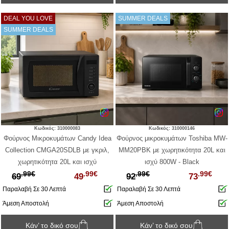
DEAL YOU LOVE
SUMMER DEALS
SUMMER DEALS
Κωδικός: 310000083
Κωδικός: 310000146
Φούρνος Μικροκυμάτων Candy Idea
Φούρνος μικροκυμάτων Toshiba MW-
Collection CMGA20SDLB με γκριλ,
MM20PBK με χωρητικότητα 20L και
χωρητικότητα 20L και ισχύ
ισχύ 800W - Black
.99€
.99€
.99€
.99€
μικροκυμάτων 700W
69
49
92
73
Παραλαβή Σε 30 Λεπτά
Παραλαβή Σε 30 Λεπτά
Άμεση Αποστολή
Άμεση Αποστολή
Κάν’ το δικό σου
Κάν’ το δικό σου