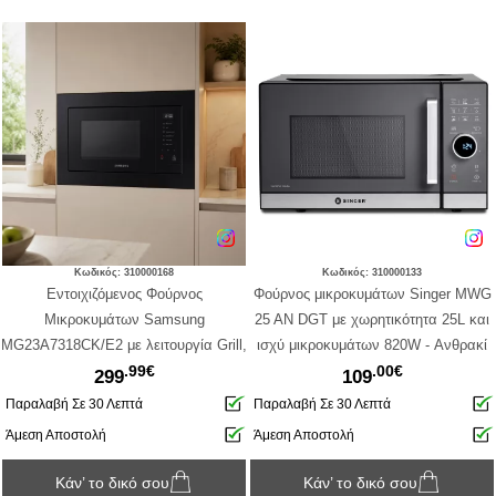
Κωδικός: 310000168
Κωδικός: 310000133
Εντοιχιζόμενος Φούρνος
Φούρνος μικροκυμάτων Singer MWG
Μικροκυμάτων Samsung
25 AN DGT με χωρητικότητα 25L και
MG23A7318CK/E2 με λειτουργία Grill,
ισχύ μικροκυμάτων 820W - Ανθρακί
.99€
.00€
χωρητικότητα 23L και ισχύ 800W -
299
109
Black
Παραλαβή Σε 30 Λεπτά
Παραλαβή Σε 30 Λεπτά
Άμεση Αποστολή
Άμεση Αποστολή
Κάν’ το δικό σου
Κάν’ το δικό σου