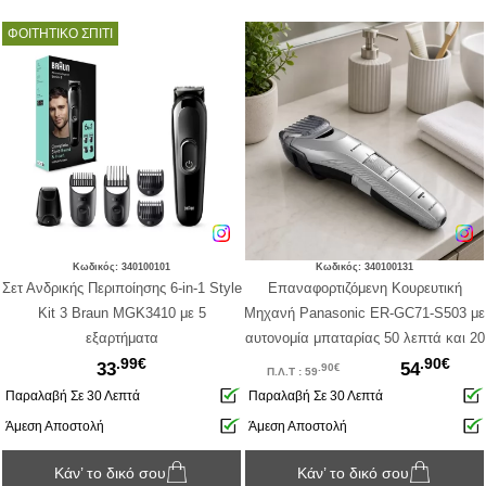
ΦΟΙΤΗΤΙΚΟ ΣΠΙΤΙ
Κωδικός: 340100101
Κωδικός: 340100131
Σετ Ανδρικής Περιποίησης 6-in-1 Style
Επαναφορτιζόμενη Κουρευτική
Kit 3 Braun MGK3410 με 5
Μηχανή Panasonic ER-GC71-S503 με
εξαρτήματα
αυτονομία μπαταρίας 50 λεπτά και 20
.99€
.90€
ρυθμίσεις κοπής
33
54
.90€
Π.Λ.Τ : 59
Παραλαβή Σε 30 Λεπτά
Παραλαβή Σε 30 Λεπτά
Άμεση Αποστολή
Άμεση Αποστολή
Κάν’ το δικό σου
Κάν’ το δικό σου