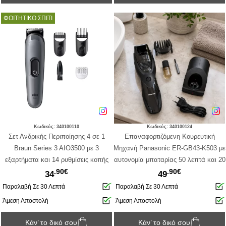
ΦΟΙΤΗΤΙΚΟ ΣΠΙΤΙ
Κωδικός: 340100110
Κωδικός: 340100124
Σετ Ανδρικής Περιποίησης 4 σε 1
Επαναφορτιζόμενη Κουρευτική
Braun Series 3 AIO3500 με 3
Μηχανή Panasonic ER-GB43-K503 με
εξαρτήματα και 14 ρυθμίσεις κοπής
αυτονομία μπαταρίας 50 λεπτά και 20
.90€
.90€
ρυθμίσεις κοπής
34
49
Παραλαβή Σε 30 Λεπτά
Παραλαβή Σε 30 Λεπτά
Άμεση Αποστολή
Άμεση Αποστολή
Κάν’ το δικό σου
Κάν’ το δικό σου