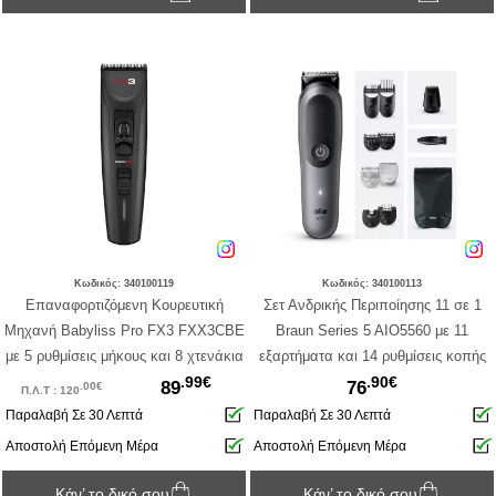
Κωδικός: 340100119
Κωδικός: 340100113
Επαναφορτιζόμενη Κουρευτική
Σετ Ανδρικής Περιποίησης 11 σε 1
Μηχανή Babyliss Pro FΧ3 FXX3CBE
Braun Series 5 AIO5560 με 11
με 5 ρυθμίσεις μήκους και 8 χτενάκια
εξαρτήματα και 14 ρυθμίσεις κοπής
.99€
.90€
89
76
.00€
Π.Λ.Τ : 120
Παραλαβή Σε 30 Λεπτά
Παραλαβή Σε 30 Λεπτά
Αποστολή Επόμενη Μέρα
Αποστολή Επόμενη Μέρα
Κάν’ το δικό σου
Κάν’ το δικό σου