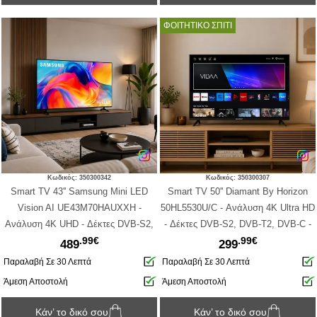
ΦΟΙΤΗΤΙΚΟ ΣΠΙΤΙ
Κωδικός: 350300342
Κωδικός: 350300307
Smart TV 43'' Samsung Mini LED
Smart TV 50'' Diamant By Horizon
Vision AI UE43M70HAUXXH -
50HL5530U/C - Ανάλυση 4Κ Ultra HD
Ανάλυση 4K UHD - Δέκτες DVB-S2,
- Δέκτες DVB-S2, DVB-T2, DVB-C -
.99€
.99€
DVB-T2, DVB-C - 3x HDMI, USB-A -
3x HDMI, 2x USB, WiFi, Ethernet
489
299
Black
Παραλαβή Σε 30 Λεπτά
Παραλαβή Σε 30 Λεπτά
Άμεση Αποστολή
Άμεση Αποστολή
Κάν’ το δικό σου
Κάν’ το δικό σου