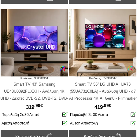
Κωδικός: 350300334
Κωδικός: 350300347
Smart TV 43'' Samsung
Smart TV 55'' LG UHD AI UA73
UE43U8092FUXXH - Ανάλυση 4K
(55UA731C0LA) - Ανάλυση UHD - α7
UHD - Δέκτες DVB-S2, DVB-T2, DVB-
AI Processor 4K ΑΙ Gen8 - Filmmaker
.99€
.99€
C - 3x HDMI, USB-A - Black
mode™ - HDR10, DVB-T2/C/S2, 3x
319
419
HDMI, Wi-Fi, Bluetooth (2025)
Παραλαβή Σε 30 Λεπτά
Παραλαβή Σε 30 Λεπτά
Άμεση Αποστολή
Άμεση Αποστολή
Κάν’ το δικό σου
Κάν’ το δικό σου