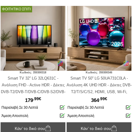
ΦΟΙΤΗΤΙΚΟ ΣΠΙΤΙ
Κωδικός: 350300318
Κωδικός: 350300346
Smart TV 32'' LG 32LQ631C -
Smart TV 50'' LG 50UA731C0LA -
Aνάλυση FHD - Active HDR - Δέκτες
Ανάλυση 4K UHD HDR - Δέκτες DVB-
DVB-T2/DVB-T/DVB-C/DVB-S2/DVB-
T2/T/S/C/S2, HDMI, USB, Wi-Fi,
.99€
.99€
S - Hotel TV Mode - HDMI, USB,
Ethernet, Bluetooth (2025)
179
364
Ethernet, Wifi, Bluetooth
Παραλαβή Σε 30 Λεπτά
Παραλαβή Σε 30 Λεπτά
Άμεση Αποστολή
Άμεση Αποστολή
Κάν’ το δικό σου
Κάν’ το δικό σου