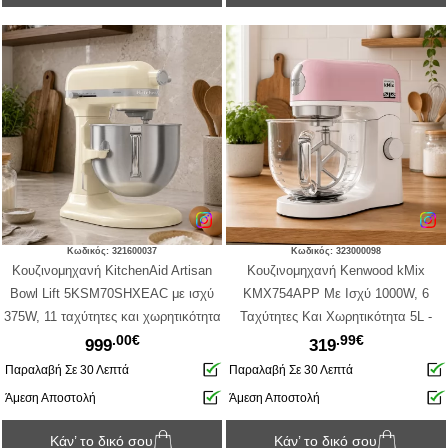
Κωδικός: 321600037
Κωδικός: 323000098
Κουζινομηχανή KitchenAid Artisan
Κουζινομηχανή Kenwood kMix
Bowl Lift 5KSM70SHXEAC με ισχύ
KMX754APP Με Ισχύ 1000W, 6
375W, 11 ταχύτητες και χωρητικότητα
Ταχύτητες Και Χωρητικότητα 5L -
.00€
.99€
6.6L - Almond Cream
Pastel Pink
999
319
Παραλαβή Σε 30 Λεπτά
Παραλαβή Σε 30 Λεπτά
Άμεση Αποστολή
Άμεση Αποστολή
Κάν’ το δικό σου
Κάν’ το δικό σου