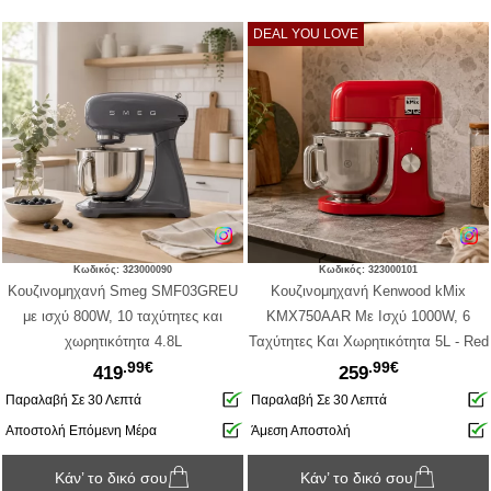
DEAL YOU LOVE
Κωδικός: 323000090
Κωδικός: 323000101
Κουζινομηχανή Smeg SMF03GREU
Κουζινομηχανή Kenwood kMix
με ισχύ 800W, 10 ταχύτητες και
KMX750AAR Με Ισχύ 1000W, 6
χωρητικότητα 4.8L
Ταχύτητες Και Χωρητικότητα 5L - Red
.99€
.99€
419
259
Παραλαβή Σε 30 Λεπτά
Παραλαβή Σε 30 Λεπτά
Αποστολή Επόμενη Μέρα
Άμεση Αποστολή
Κάν’ το δικό σου
Κάν’ το δικό σου