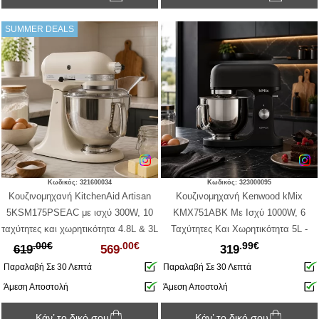
SUMMER DEALS
Κωδικός: 321600034
Κωδικός: 323000095
Κουζινομηχανή KitchenAid Artisan
Κουζινομηχανή Kenwood kMix
5KSM175PSEAC με ισχύ 300W, 10
KMX751ABK Με Ισχύ 1000W, 6
ταχύτητες και χωρητικότητα 4.8L & 3L
Ταχύτητες Και Χωρητικότητα 5L -
.00€
.00€
.99€
- Almond Cream
Black
619
569
319
Παραλαβή Σε 30 Λεπτά
Παραλαβή Σε 30 Λεπτά
Άμεση Αποστολή
Άμεση Αποστολή
Κάν’ το δικό σου
Κάν’ το δικό σου