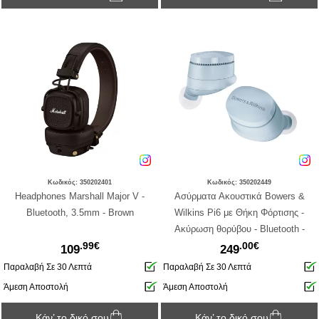
Κωδικός: 350202401
Κωδικός: 350202449
Headphones Marshall Major V -
Ασύρματα Ακουστικά Bowers &
Bluetooth, 3.5mm - Brown
Wilkins Pi6 με Θήκη Φόρτισης -
Ακύρωση θορύβου - Bluetooth -
.99€
.00€
Glacier Blue
109
249
Παραλαβή Σε 30 Λεπτά
Παραλαβή Σε 30 Λεπτά
Άμεση Αποστολή
Άμεση Αποστολή
Κάν’ το δικό σου
Κάν’ το δικό σου