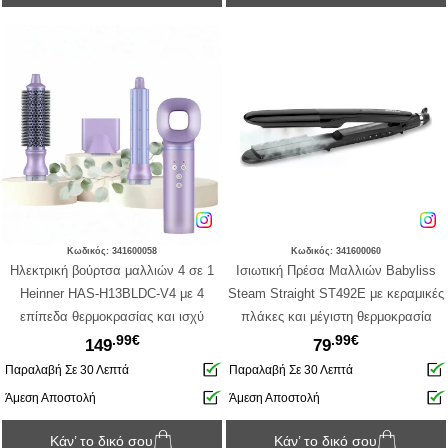
Κωδικός: 341600058
Κωδικός: 341600060
Ηλεκτρική βούρτσα μαλλιών 4 σε 1
Ισιωτική Πρέσα Μαλλιών Babyliss
Heinner HAS-H13BLDC-V4 με 4
Steam Straight ST492E με κεραμικές
επίπεδα θερμοκρασίας και ισχύ
πλάκες και μέγιστη θερμοκρασία
.99€
.99€
1300W - Purple
230°C - Black
149
79
Παραλαβή Σε 30 Λεπτά
Παραλαβή Σε 30 Λεπτά
Άμεση Αποστολή
Άμεση Αποστολή
Κάν’ το δικό σου
Κάν’ το δικό σου