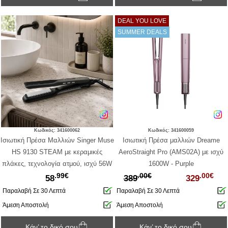
DEAL YOU LOVE
SUMMER DEALS
Κωδικός: 341600062
Κωδικός: 341600059
Ισιωτική Πρέσα Μαλλιών Singer Muse
Ισιωτική Πρέσα μαλλιών Dreame
HS 9130 STEAM με κεραμικές
AeroStraight Pro (AMS02A) με ισχύ
πλάκες, τεχνολογία ατμού, ισχύ 56W
1600W - Purple
.99€
.00€
.00€
και μέγιστη θερμοκρασία 230°C -
58
389
329
Ανθρακί
Παραλαβή Σε 30 Λεπτά
Παραλαβή Σε 30 Λεπτά
Άμεση Αποστολή
Άμεση Αποστολή
Κάν’ το δικό σου
Κάν’ το δικό σου