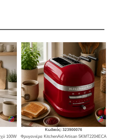
Κωδικός: 323900076
ισχύ 100W
Φρυγανιέρα KitchenAid Artisan 5KMT2204ECA