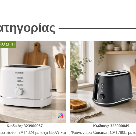
κατηγορίας
ΚΟ ΣΠΙΤΙ
Κωδικός: 323900067
Κωδικός: 323900049
ρα Severin AT4324 με ισχύ 850W και
Φρυγανιέρα Cuisinart CPT780E με 