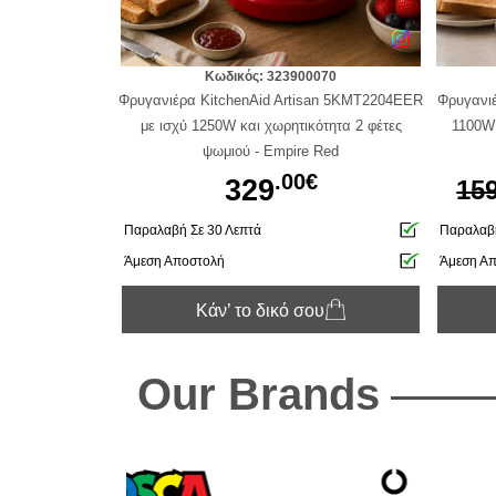
Κωδικός: 323900070
Φρυγανιέρα KitchenAid Artisan 5KMT2204EER
Φρυγανι
με ισχύ 1250W και χωρητικότητα 2 φέτες
1100W 
ψωμιού - Empire Red
.00€
329
15
Παραλαβή Σε 30 Λεπτά
Παραλαβή
Άμεση Αποστολή
Άμεση Α
Κάν’ το δικό σου
Our Brands