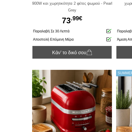
900W και χωρητικότητα 2 φέτες ψωμιού - Pearl
χωρη
Grey
.99€
73
Παραλαβή Σε 30 Λεπτά
Παραλαβή
Αποστολή Επόμενη Μέρα
Άμεση Α
Κάν’ το δικό σου
SUMMER