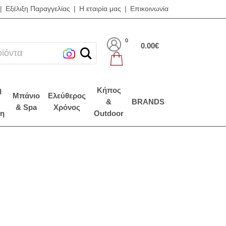
|
Εξέλιξη Παραγγελίας
|
Η εταιρία μας
|
Επικοινωνία
0
0.00€
η
Κήπος
Μπάνιο
Ελεύθερος
&
BRANDS
& Spa
Χρόνος
η
Outdoor