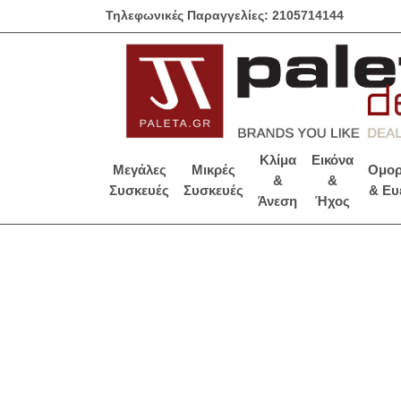
Τηλεφωνικές Παραγγελίες: 2105714144
Κλίμα
Εικόνα
Μεγάλες
Μικρές
Ομορ
&
&
Συσκευές
Συσκευές
& Ευ
Άνεση
Ήχος