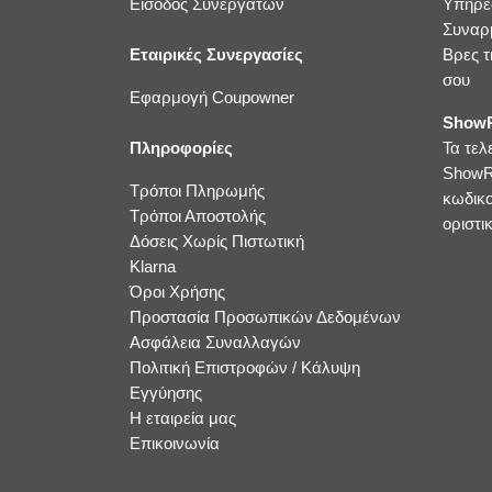
Είσοδος Συνεργατών
Υπηρε
Συναρ
Εταιρικές Συνεργασίες
Βρες τ
σου
Εφαρμογή Coupowner
ShowR
Πληροφορίες
Τα τελ
ShowR
Τρόποι Πληρωμής
κωδικ
Τρόποι Αποστολής
οριστικ
Δόσεις Χωρίς Πιστωτική
Klarna
Όροι Χρήσης
Προστασία Προσωπικών Δεδομένων
Ασφάλεια Συναλλαγών
Πολιτική Επιστροφών / Κάλυψη
Εγγύησης
Η εταιρεία μας
Επικοινωνία