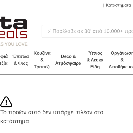
|
Καταστήματα
❤️ Βρε
Κουζίνα
Ύπνος
Οργάνωσ
φιά
Έπιπλα
Deco &
&
& Λευκά
&
εξία
& Φως
Ατμόσφαιρα
Τραπέζι
Είδη
Αποθήκευσ
Το προϊόν αυτό δεν υπάρχει πλέον στο
κατάστημα.