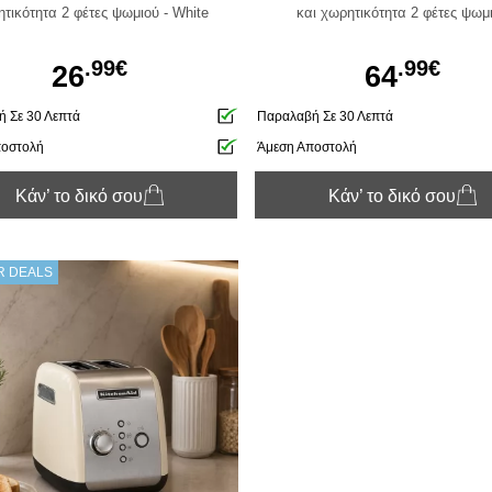
τικότητα 2 φέτες ψωμιού - White
και χωρητικότητα 2 φέτες ψωμ
.99€
.99€
26
64
 Σε 30 Λεπτά
Παραλαβή Σε 30 Λεπτά
ποστολή
Άμεση Αποστολή
Κάν’ το δικό σου
Κάν’ το δικό σου
 DEALS