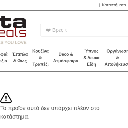
|
Καταστήματα
❤️ Βρες τα B
Κουζίνα
Ύπνος
Οργάνωσ
φιά
Έπιπλα
Deco &
&
& Λευκά
&
εξία
& Φως
Ατμόσφαιρα
Τραπέζι
Είδη
Αποθήκευσ
Το προϊόν αυτό δεν υπάρχει πλέον στο
κατάστημα.