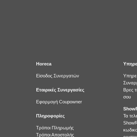
Horeca
Υπηρε
Είσοδος Συνεργατών
Υπηρε
Συναρ
Εταιρικές Συνεργασίες
Βρες τ
σου
Εφαρμογή Coupowner
ShowR
Πληροφορίες
Τα τελ
ShowR
Τρόποι Πληρωμής
κωδικ
Τρόποι Αποστολής
οριστικ