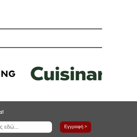
α!
Εγγραφή >