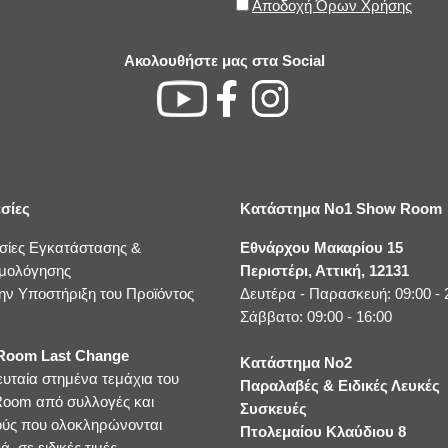
Αποδοχή Όρων Χρήσης
Ακολουθήστε μας στα Social
σίες
Κατάστημα No1 Show Room
σίες Εγκατάστασης &
Εθνάρχου Μακαρίου 15
μολόγησης
Περιστέρι, Αττική, 12131
ην Υποστήριξη του Προϊόντος
Δευτέρα - Παρασκευή: 09:00 - 
Σάββατο: 09:00 - 16:00
oom Last Change
Κατάστημα No2
ευταία στημένα τεμάχια του
Παραλαβές & Ειδικές Λευκές
oom από συλλογές και
Συσκευές
ούς που ολοκληρώνονται
Πτολεμαίου Κλαύδιου 8
ά, σε ειδικές τιμές.