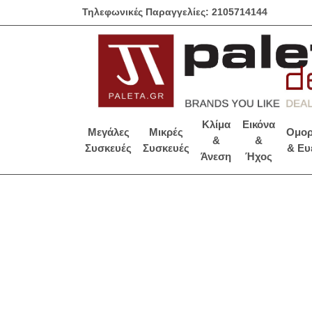
Τηλεφωνικές Παραγγελίες: 2105714144
Κλίμα
Εικόνα
Μεγάλες
Μικρές
Ομορ
&
&
Συσκευές
Συσκευές
& Ευ
Άνεση
Ήχος