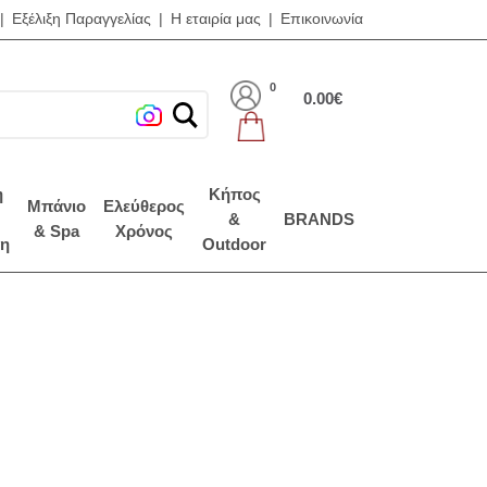
|
Εξέλιξη Παραγγελίας
|
Η εταιρία μας
|
Επικοινωνία
0
0.00€
η
Κήπος
Μπάνιο
Ελεύθερος
&
BRANDS
& Spa
Χρόνος
η
Outdoor