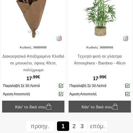
Κωδικός: 366800089
Κωδικός: 366800084
Διακοσμητικά Αποξηραμένα Κλαδιά
Tεχνητό φυτό σε γλάστρα
σε μπουκέτο, ύψους 40cm,
Atmosphera - Βamboo - 46cm
πολύχρωμο
.99€
.99€
17
17
Παραλαβή Σε 30 Λεπτά
Παραλαβή Σε 30 Λεπτά
Άμεση Αποστολή
Άμεση Αποστολή
Κάν’ το δικό σου
Κάν’ το δικό σου
προηγ.
1
2
3
επόμ.