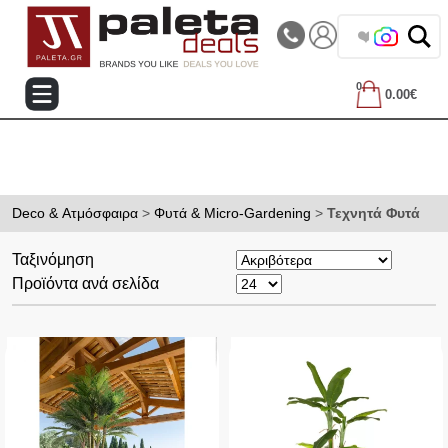
|||
Τηλεφωνικές Παραγγελίες: 2105714144
❤️ Βρες τα
0
0.00€
Deco & Ατμόσφαιρα
>
Φυτά & Micro-Gardening
>
Τεχνητά Φυτά
Ταξινόμηση
Προϊόντα ανά σελίδα