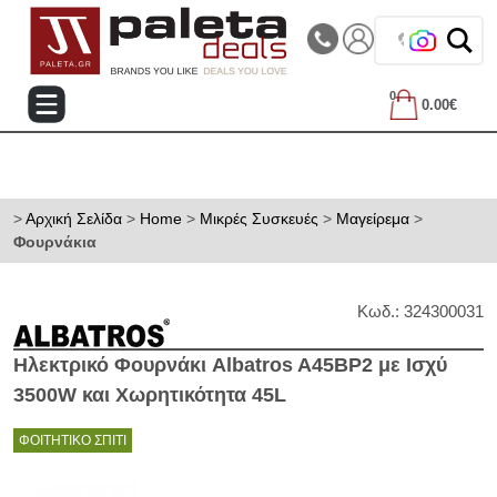
|||
Τηλεφωνικές Παραγγελίες: 2105714144
🔁 Δες παρ
0
0.00€
>
Αρχική Σελίδα
>
Home
>
Μικρές Συσκευές
>
Μαγείρεμα
>
Φουρνάκια
Κωδ.: 324300031
Ηλεκτρικό Φουρνάκι Albatros A45BP2 με Ισχύ
3500W και Χωρητικότητα 45L
ΦΟΙΤΗΤΙΚΟ ΣΠΙΤΙ