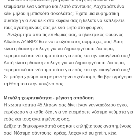
ετοιμάσετε ένα νόστιμο και ζεστό σάντουιτς; Λαχταράτε ένα
κέικ μήλου ή μπισκότα σοκολάτας; Έχετε μια ευρηματική
συνταγή για ένα κέικ στο κεφάλι σας ή θέλετε να εκπλήξετε
τους αγαπημένους σας με ένα ψητό στο φούρνο;
Ανεξάρτητα από τις επιθυμίες σας, ο ηλεκτρικός φούρνος
Albatros A45BP2 θα είναι ο αξιόπιστος σύμμαχός σας! Αυτή
είναι η ιδανική επιλογή για να δημιουργήσετε ιδιαίτερα,
ευρηματικά και νόστιμα πιάτα για εσάς και την οικογένειά σας!
Αυτή είναι η ιδανική επιλογή για να δημιουργήσετε ιδιαίτερα,
ευρηματικά και νόστιμα πιάτα για εσάς και την οικογένειά σας!
Σε μαύρο χρώμα και με μοντέρνο σχεδιασμό, θα βρει γρήγορα
τη θέση του στην κουζίνα σας.
Μεγάλη χωρητικότητα - μέγιστη απόδοση
Η χωρητικότητα 45 λίτρων σας δίνει έναν γενναιόδωρο όγκο,
ευρύχωρο για κάθε ιδέα, για να ετοιμάσετε νόστιμα γεύματα για
εσάς και τους αγαπημένους σας.
Δείξτε τη δημιουργικότητά σας και εκπλήξτε τους αγαπημένους
σας! Νόστιμα σάντουιτς, κρέας, λαχανικά au gratin, κέικ.