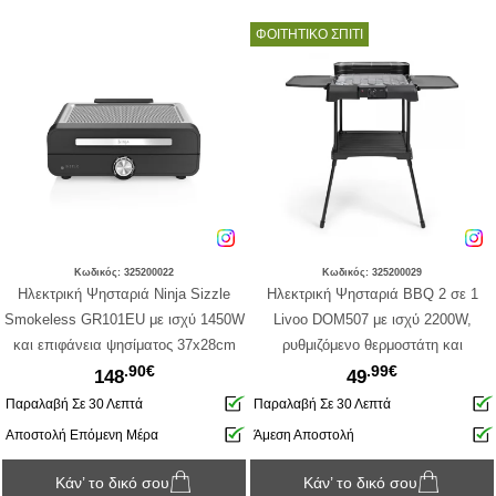
ΦΟΙΤΗΤΙΚΟ ΣΠΙΤΙ
Κωδικός: 325200022
Κωδικός: 325200029
Ηλεκτρική Ψησταριά Ninja Sizzle
Hλεκτρική Ψησταριά BBQ 2 σε 1
Smokeless GR101EU με ισχύ 1450W
Livoo DOM507 με ισχύ 2200W,
και επιφάνεια ψησίματος 37x28cm
ρυθμιζόμενο θερμοστάτη και
.90€
.99€
επιφάνεια ψησίματος 39.5x24cm
148
49
Παραλαβή Σε 30 Λεπτά
Παραλαβή Σε 30 Λεπτά
Αποστολή Επόμενη Μέρα
Άμεση Αποστολή
Κάν’ το δικό σου
Κάν’ το δικό σου