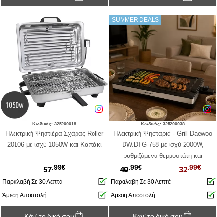
SUMMER DEALS
Κωδικός: 325200018
Κωδικός: 325200038
Ηλεκτρική Ψηστιέρα Σχάρας Roller
Ηλεκτρική Ψησταριά - Grill Daewoo
20106 με ισχύ 1050W και Καπάκι
DW.DTG-758 με ισχύ 2000W,
ρυθμιζόμενο θερμοστάτη και
.99€
.99€
.99€
επιφάνεια ψησίματος 37.5x25cm
57
49
32
Παραλαβή Σε 30 Λεπτά
Παραλαβή Σε 30 Λεπτά
Άμεση Αποστολή
Άμεση Αποστολή
Κάν’ το δικό σου
Κάν’ το δικό σου