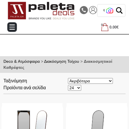
|||
Τηλεφωνικές Παραγγελίες: 2105714144
❤️ Βρες τ
0
0.00€
Deco & Ατμόσφαιρα
>
Διακόσμηση Τοίχου
>
Διακοσμητικοί
Καθρέφτες
Ταξινόμηση
Προϊόντα ανά σελίδα