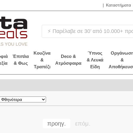
|
Καταστήματα
⚡ Παρέλαβε σε 30’ από 10.000+ πρ
Κουζίνα
Ύπνος
Οργάνωσ
φιά
Έπιπλα
Deco &
&
& Λευκά
&
εξία
& Φως
Ατμόσφαιρα
Τραπέζι
Είδη
Αποθήκευσ
προηγ.
επόμ.