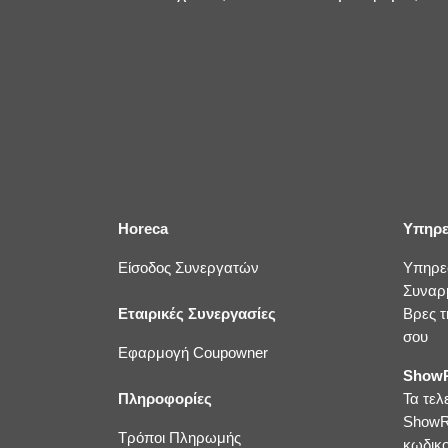
Horeca
Υπηρε
Είσοδος Συνεργατών
Υπηρε
Συναρ
Εταιρικές Συνεργασίες
Βρες τ
σου
Εφαρμογή Coupowner
ShowR
Πληροφορίες
Τα τελ
ShowR
Τρόποι Πληρωμής
κωδικ