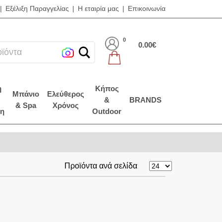
|
Εξέλιξη Παραγγελίας
|
Η εταιρία μας
|
Επικοινωνία
0
0.00€
οϊόντα
η
Κήπος
Μπάνιο
Ελεύθερος
&
BRANDS
& Spa
Χρόνος
η
Outdoor
Προϊόντα ανά σελίδα