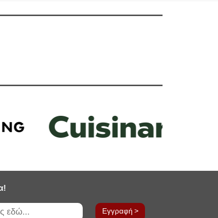
α!
Εγγραφή >