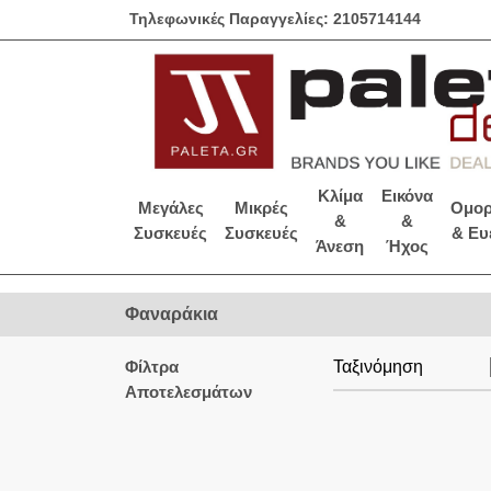
Τηλεφωνικές Παραγγελίες: 2105714144
Κλίμα
Εικόνα
Μεγάλες
Μικρές
Ομορ
&
&
Συσκευές
Συσκευές
& Ευ
Άνεση
Ήχος
Φαναράκια
Φίλτρα
Ταξινόμηση
Αποτελεσμάτων