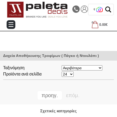
|||
Τηλεφωνικές Παραγγελίες: 2105714144
❤️ Βρες
0
0.00€
Δοχεία Αποθήκευσης Τροφίμων ( Πάγκο ή Ντουλάπι )
Ταξινόμηση
Προϊόντα ανά σελίδα
προηγ.
επόμ.
Σχετικές κατηγορίες