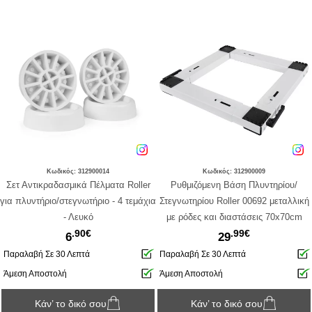
Κωδικός: 312900014
Κωδικός: 312900009
Σετ Αντικραδασμικά Πέλματα Roller
Ρυθμιζόμενη Βάση Πλυντηρίου/
για πλυντήριο/στεγνωτήριο - 4 τεμάχια
Στεγνωτηρίου Roller 00692 μεταλλική
- Λευκό
με ρόδες και διαστάσεις 70x70cm
.90€
.99€
6
29
Παραλαβή Σε 30 Λεπτά
Παραλαβή Σε 30 Λεπτά
Άμεση Αποστολή
Άμεση Αποστολή
Κάν’ το δικό σου
Κάν’ το δικό σου