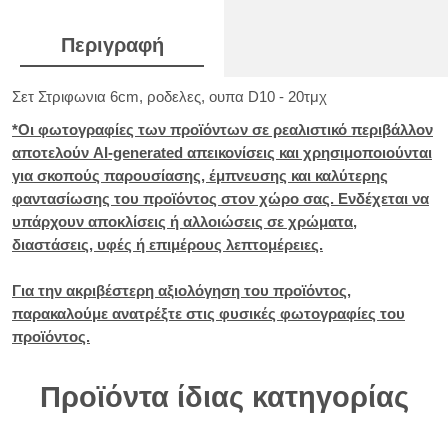
Περιγραφή
Σετ Στριφωνια 6cm, ροδελες, ουπα D10 - 20τμχ
*Οι φωτογραφίες των προϊόντων σε ρεαλιστικό περιβάλλον
αποτελούν AI-generated απεικονίσεις και χρησιμοποιούνται
για σκοπούς παρουσίασης, έμπνευσης και καλύτερης
φαντασίωσης του προϊόντος στον χώρο σας. Ενδέχεται να
υπάρχουν αποκλίσεις ή αλλοιώσεις σε χρώματα,
διαστάσεις, υφές ή επιμέρους λεπτομέρειες.
Για την ακριβέστερη αξιολόγηση του προϊόντος,
παρακαλούμε ανατρέξτε στις φυσικές φωτογραφίες του
προϊόντος.
Προϊόντα ίδιας κατηγορίας