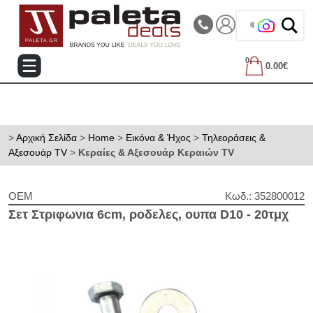
|||
Τηλεφωνικές Παραγγελίες: 2105714144
❤️ Βρες τα 
0
0.00€
>
Αρχική Σελίδα
>
Home
>
Εικόνα & Ήχος
>
Τηλεοράσεις &
Αξεσουάρ TV
>
Κεραίες & Αξεσουάρ Κεραιών TV
OEM
Κωδ.: 352800012
Σετ Στριφωνια 6cm, ροδελες, ουπα D10 - 20τμχ