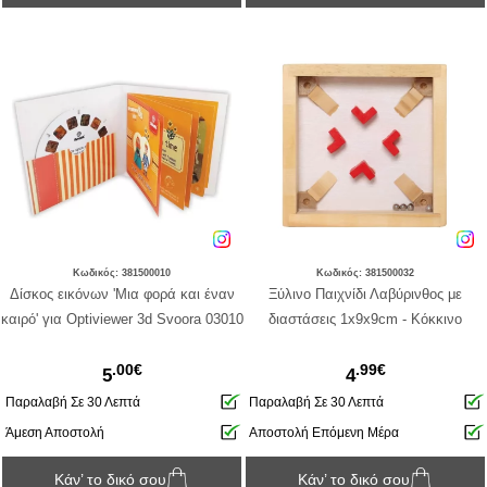
Κωδικός: 381500010
Κωδικός: 381500032
Δίσκος εικόνων 'Μια φορά και έναν
Ξύλινο Παιχνίδι Λαβύρινθος με
καιρό' για Optiviewer 3d Svoora 03010
διαστάσεις 1x9x9cm - Kόκκινο
.00€
.99€
5
4
Παραλαβή Σε 30 Λεπτά
Παραλαβή Σε 30 Λεπτά
Άμεση Αποστολή
Αποστολή Επόμενη Μέρα
Κάν’ το δικό σου
Κάν’ το δικό σου