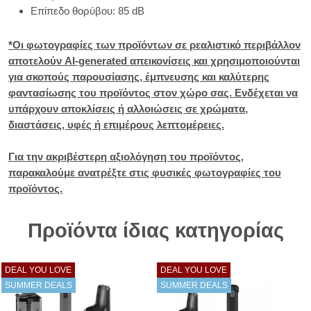
Επίπεδο θορύβου: 85 dB
*Οι φωτογραφίες των προϊόντων σε ρεαλιστικό περιβάλλον
αποτελούν AI-generated απεικονίσεις και χρησιμοποιούνται
για σκοπούς παρουσίασης, έμπνευσης και καλύτερης
φαντασίωσης του προϊόντος στον χώρο σας. Ενδέχεται να
υπάρχουν αποκλίσεις ή αλλοιώσεις σε χρώματα,
διαστάσεις, υφές ή επιμέρους λεπτομέρειες.
Για την ακριβέστερη αξιολόγηση του προϊόντος,
παρακαλούμε ανατρέξτε στις φυσικές φωτογραφίες του
προϊόντος.
Προϊόντα ίδιας κατηγορίας
DEAL YOU LOVE
DEAL YOU LOVE
SUMMER DEALS
SUMMER DEALS