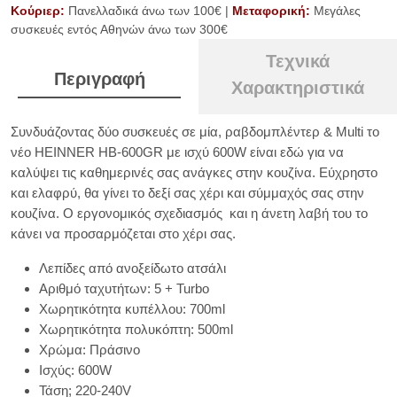
Κούριερ:
Πανελλαδικά άνω των 100€ |
Μεταφορική:
Μεγάλες
συσκευές εντός Αθηνών άνω των 300€
Τεχνικά
Περιγραφή
Χαρακτηριστικά
Συνδυάζοντας δύο συσκευές σε μία, ραβδομπλέντερ & Multi το
νέο HEINNER HB-600GR με ισχύ 600W είναι εδώ για να
καλύψει τις καθημερινές σας ανάγκες στην κουζίνα. Εύχρηστο
και ελαφρύ, θα γίνει το δεξί σας χέρι και σύμμαχός σας στην
κουζίνα. Ο εργονομικός σχεδιασμός και η άνετη λαβή του το
κάνει να προσαρμόζεται στο χέρι σας.
Λεπίδες από ανοξείδωτο ατσάλι
Αριθμό ταχυτήτων: 5 + Turbo
Χωρητικότητα κυπέλλου: 700ml
Χωρητικότητα πολυκόπτη: 500ml
Χρώμα: Πράσινο
Ισχύς: 600W
Τάση; 220-240V