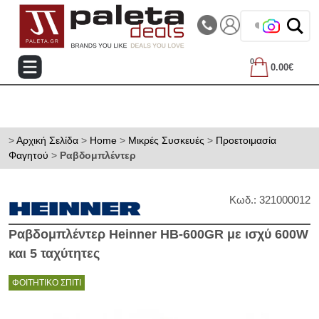
|||
Τηλεφωνικές Παραγγελίες: 2105714144
❤️ Βρες τα
0
0.00€
>
Αρχική Σελίδα
>
Home
>
Μικρές Συσκευές
>
Προετοιμασία
Φαγητού
>
Ραβδομπλέντερ
Κωδ.: 321000012
Ραβδομπλέντερ Heinner HB-600GR με ισχύ 600W
και 5 ταχύτητες
ΦΟΙΤΗΤΙΚΟ ΣΠΙΤΙ