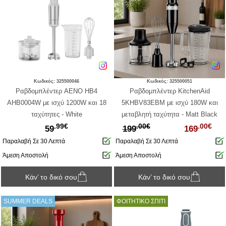
Κωδικός: 325500046
Κωδικός: 325500051
Ραβδομπλέντερ AENO HB4
Ραβδομπλέντερ KitchenAid
AHB0004W με ισχύ 1200W και 18
5KHBV83EBM με ισχύ 180W και
ταχύτητες - White
μεταβλητή ταχύτητα - Matt Black
.99€
.00€
.00€
59
199
169
Παραλαβή Σε 30 Λεπτά
Παραλαβή Σε 30 Λεπτά
Άμεση Αποστολή
Άμεση Αποστολή
Κάν’ το δικό σου
Κάν’ το δικό σου
SUMMER DEALS
ΦΟΙΤΗΤΙΚΟ ΣΠΙΤΙ