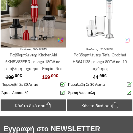
Κωδικός: 325500049
Κωδικός: 325500033
Ραβδομπλέντερ KitchenAid
Ραβδομπλέντερ Tefal Optichef
5KHBV83EER με ισχύ 180W και
HB641138 με ισχύ 800W και 10
μεταβλητή ταχύτητα - Empire Red
ταχύτητες
.00€
.00€
.99€
199
169
44
Παραλαβή Σε 30 Λεπτά
Παραλαβή Σε 30 Λεπτά
Άμεση Αποστολή
Άμεση Αποστολή
Κάν’ το δικό σου
Κάν’ το δικό σου
Εγγραφή στο NEWSLETTER