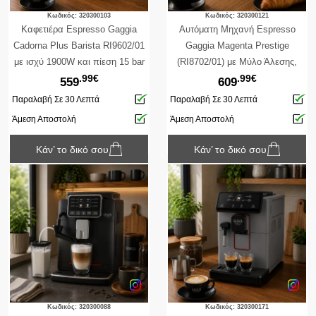
Κωδικός: 320300103
Κωδικός: 320300121
Καφετιέρα Espresso Gaggia
Αυτόματη Μηχανή Espresso
Cadorna Plus Barista RI9602/01
Gaggia Magenta Prestige
με ισχύ 1900W και πίεση 15 bar
(RI8702/01) με Μύλο Άλεσης,
.99€
.99€
Γυάλινο δοχείο γάλακτος 0.5lt,
559
609
ισχύ 1900W, χωρητικότητα
Παραλαβή Σε 30 Λεπτά
Παραλαβή Σε 30 Λεπτά
δοχείου νερού 1.8L και πίεση 15
Άμεση Αποστολή
Άμεση Αποστολή
bar
Κάν’ το δικό σου
Κάν’ το δικό σου
Κωδικός: 320300088
Κωδικός: 320300171