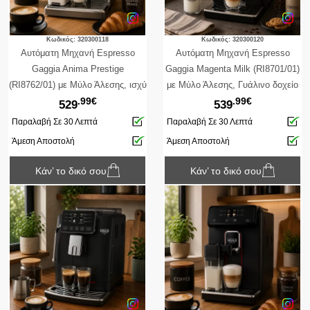
Κωδικός: 320300118
Κωδικός: 320300120
Αυτόματη Μηχανή Espresso
Αυτόματη Μηχανή Espresso
Gaggia Anima Prestige
Gaggia Magenta Milk (RI8701/01)
(RI8762/01) με Μύλο Άλεσης, ισχύ
με Μύλο Άλεσης, Γυάλινο δοχείο
.99€
.99€
1500W, χωρητικότητα δοχείου
γάλακτος 0.4lt, ισχύ 1900W,
529
539
νερού 1.8L και πίεση 15 bar
χωρητικότητα δοχείου νερού 1.8L
Παραλαβή Σε 30 Λεπτά
Παραλαβή Σε 30 Λεπτά
και πίεση 15 bar
Άμεση Αποστολή
Άμεση Αποστολή
Κάν’ το δικό σου
Κάν’ το δικό σου