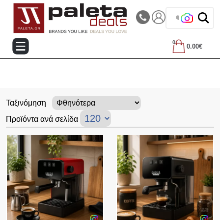
|||
Τηλεφωνικές Παραγγελίες: 2105714144
❤️ Βρες τα
0
0.00€
Ταξινόμηση
Προϊόντα ανά σελίδα