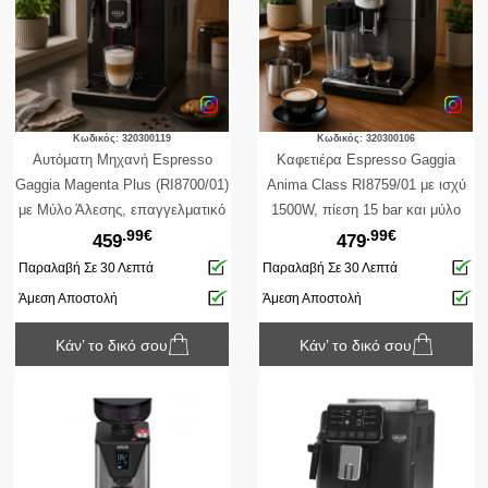
Κωδικός: 320300119
Κωδικός: 320300106
Αυτόματη Μηχανή Espresso
Καφετιέρα Espresso Gaggia
Gaggia Magenta Plus (RI8700/01)
Anima Class RI8759/01 με ισχύ
με Μύλο Άλεσης, επαγγελματικό
1500W, πίεση 15 bar και μύλο
.99€
.99€
ακροφύσιο ατμού, ισχύ 1900W,
άλεσης
459
479
χωρητικότητα δοχείου νερού 1.8L
Παραλαβή Σε 30 Λεπτά
Παραλαβή Σε 30 Λεπτά
και πίεση 15 bar
Άμεση Αποστολή
Άμεση Αποστολή
Κάν’ το δικό σου
Κάν’ το δικό σου