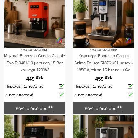
Κωδικός: 320300140
Κωδικός: 320300105
Μηχανή Espresso Gaggia Classic
Καφετιέρα Espresso Gaggia
Evo RI9481/19 με πίεση 15 Bar
Anima Deluxe RI8761/01 με ισχύ
και ισχύ 1200W
1850W, πίεση 15 bar και μύλο
.99€
.99€
άλεσης
449
459
Παραλαβή Σε 30 Λεπτά
Παραλαβή Σε 30 Λεπτά
Άμεση Αποστολή
Άμεση Αποστολή
Κάν’ το δικό σου
Κάν’ το δικό σου