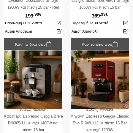
Evolution EG2115/03 με ισχύ
Naviglio Black HD8749/01 με ισχύ
1900W και πίεση 15 bar - Red
1850W και πίεση 15 bar
.99€
.99€
199
369
Παραλαβή Σε 30 Λεπτά
Παραλαβή Σε 30 Λεπτά
Άμεση Αποστολή
Άμεση Αποστολή
Κάν’ το δικό σου
Κάν’ το δικό σου
Κωδικός: 320300031
Κωδικός: 320300137
Καφετιέρα Espresso Gaggia Brera
Μηχανή Espresso Gaggia Classic
RI9305/11 με ισχύ 1400W και
Evo RI9481/12 με πίεση 15 Bar
πίεση 15 bar
και ισχύ 1200W