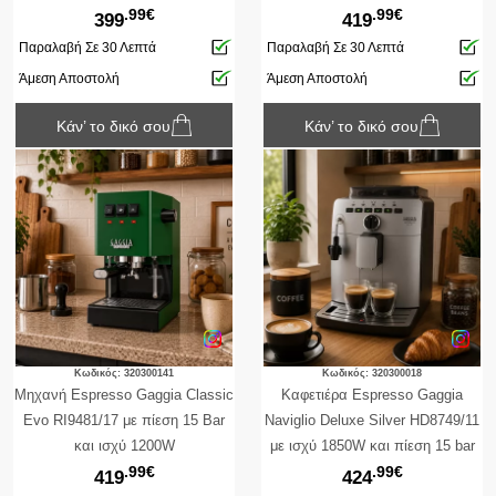
.99€
.99€
399
419
Παραλαβή Σε 30 Λεπτά
Παραλαβή Σε 30 Λεπτά
Άμεση Αποστολή
Άμεση Αποστολή
Κάν’ το δικό σου
Κάν’ το δικό σου
Κωδικός: 320300141
Κωδικός: 320300018
Μηχανή Espresso Gaggia Classic
Καφετιέρα Espresso Gaggia
Evo RI9481/17 με πίεση 15 Bar
Naviglio Deluxe Silver HD8749/11
και ισχύ 1200W
με ισχύ 1850W και πίεση 15 bar
.99€
.99€
419
424