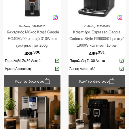
Κωδικός: 326400020
Κωδικός: 320300089
Ηλεκτρικός Μύλος Καφέ Gaggia
Καφετιέρα Espresso Gaggia
EG4950/90 με ισχύ 310W και
Cadorna Style RI9600/01 με ισχύ
χωρητικότητα 250gr
1900W και πίεση 15 bar
.99€
.99€
489
499
Παραλαβή Σε 30 Λεπτά
Παραλαβή Σε 30 Λεπτά
Άμεση Αποστολή
Άμεση Αποστολή
Κάν’ το δικό σου
Κάν’ το δικό σου