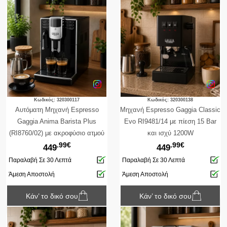
Κωδικός: 320300117
Κωδικός: 320300138
Αυτόματη Μηχανή Espresso
Μηχανή Espresso Gaggia Classic
Gaggia Anima Barista Plus
Evo RI9481/14 με πίεση 15 Bar
(RI8760/02) με ακροφύσιο ατμού
και ισχύ 1200W
.99€
.99€
Barista, ισχύ 1850W,
449
449
χωρητικότητα δοχείου νερού 1,8L
Παραλαβή Σε 30 Λεπτά
Παραλαβή Σε 30 Λεπτά
και πίεση 15 bar
Άμεση Αποστολή
Άμεση Αποστολή
Κάν’ το δικό σου
Κάν’ το δικό σου