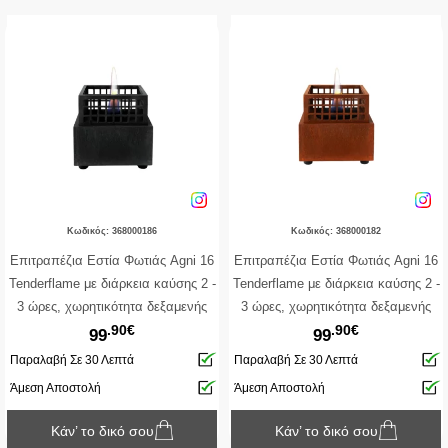
Κωδικός: 368000186
Κωδικός: 368000182
Επιτραπέζια Εστία Φωτιάς Agni 16
Επιτραπέζια Εστία Φωτιάς Agni 16
Tenderflame με διάρκεια καύσης 2 -
Tenderflame με διάρκεια καύσης 2 -
3 ώρες, χωρητικότητα δεξαμενής
3 ώρες, χωρητικότητα δεξαμενής
.90€
.90€
250ml και διαστάσεις
250ml και διαστάσεις
99
99
16.5x16.5x17cm - Black
16.5x16.5x17cm - Corten
Παραλαβή Σε 30 Λεπτά
Παραλαβή Σε 30 Λεπτά
Άμεση Αποστολή
Άμεση Αποστολή
Κάν’ το δικό σου
Κάν’ το δικό σου