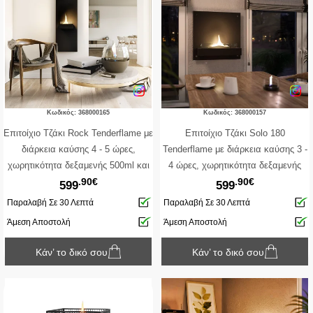
Κωδικός: 368000165
Κωδικός: 368000157
Επιτοίχιο Tζάκι Rock Tenderflame με
Επιτοίχιο Tζάκι Solo 180
διάρκεια καύσης 4 - 5 ώρες,
Tenderflame με διάρκεια καύσης 3 -
χωρητικότητα δεξαμενής 500ml και
4 ώρες, χωρητικότητα δεξαμενής
.90€
.90€
διαστάσεις 40x24.5x130cm - Black
1000ml και διαστάσεις 57x23x57cm
599
599
- Black
Παραλαβή Σε 30 Λεπτά
Παραλαβή Σε 30 Λεπτά
Άμεση Αποστολή
Άμεση Αποστολή
Κάν’ το δικό σου
Κάν’ το δικό σου