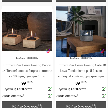
Κωδικός: 368000085
Κωδικός: 368000105
Επιτραπέζια Εστία Φωτιάς Poppy
Επιτραπέζια Εστία Φωτιάς Café 18
14 Tenderflame με διάρκεια καύσης
Lava Tenderflame με διάρκεια
9 - 10 ώρες, χωρητικότητα
καύσης 4 - 5 ώρες, χωρητικότητα
.90€
.90€
δεξαμενής 300ml και διαστάσεις
δεξαμενής 250ml και διαστάσεις
99
89
14x14x14.3cm - Natural
18.2x13.5cm - Grey
Παραλαβή Σε 30 Λεπτά
Παραλαβή Σε 30 Λεπτά
Άμεση Αποστολή
Άμεση Αποστολή
Κάν’ το δικό σου
Κάν’ το δικό σου