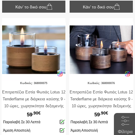
Κάν’ το δικό σου
Κάν’ το δικό σου
Κωδικός: 368000075
Κωδικός: 368000076
Επιτραπέζια Εστία Φωτιάς Lotus 12
Επιτραπέζια Εστία Φωτιάς Lotus 12
Tenderflame με διάρκεια καύσης 9 -
Tenderflame με διάρκεια καύσης 9 -
10 ώρες, χωρητικότητα δεξαμενής
10 ώρες, χωρητικότητα δεξαμενής
.90€
.90€
300ml και διαστάσεις 12x12.5cm -
300ml και διαστάσεις 12x12.5cm -
59
59
Natural
Mocha
Παραλαβή Σε 30 Λεπτά
Παραλαβή Σε 30 Λεπτά
Άμεση Αποστολή
Άμεση Αποστολή
Φίλτρα