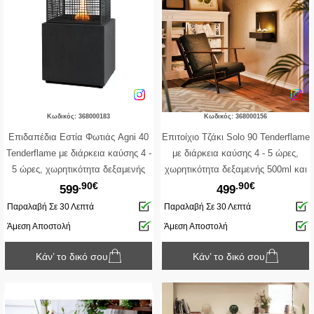
Κωδικός: 368000183
Κωδικός: 368000156
Επιδαπέδια Εστία Φωτιάς Agni 40
Επιτοίχιο Tζάκι Solo 90 Tenderflame
Tenderflame με διάρκεια καύσης 4 -
με διάρκεια καύσης 4 - 5 ώρες,
5 ώρες, χωρητικότητα δεξαμενής
χωρητικότητα δεξαμενής 500ml και
.90€
.90€
1000ml και διαστάσεις
διαστάσεις 45x23x45cm - Black
599
499
40.5x40.5x41cm - Black
Παραλαβή Σε 30 Λεπτά
Παραλαβή Σε 30 Λεπτά
Άμεση Αποστολή
Άμεση Αποστολή
Κάν’ το δικό σου
Κάν’ το δικό σου