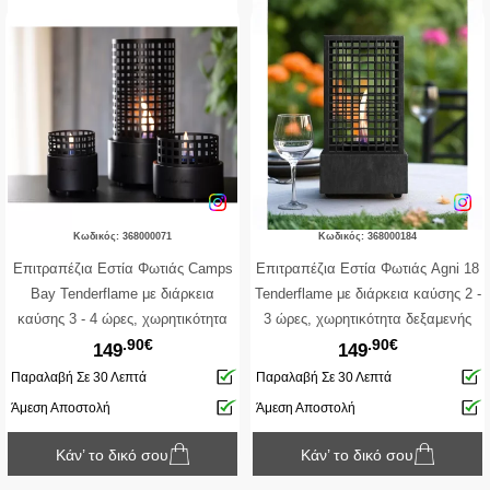
Κωδικός: 368000071
Κωδικός: 368000184
Επιτραπέζια Εστία Φωτιάς Camps
Επιτραπέζια Εστία Φωτιάς Agni 18
Bay Tenderflame με διάρκεια
Tenderflame με διάρκεια καύσης 2 -
καύσης 3 - 4 ώρες, χωρητικότητα
3 ώρες, χωρητικότητα δεξαμενής
.90€
.90€
δεξαμενής 250ml και διαστάσεις
250ml και διαστάσεις
149
149
18x36cm - Black
18.5x18.5x36.5cm - Black
Παραλαβή Σε 30 Λεπτά
Παραλαβή Σε 30 Λεπτά
Άμεση Αποστολή
Άμεση Αποστολή
Κάν’ το δικό σου
Κάν’ το δικό σου