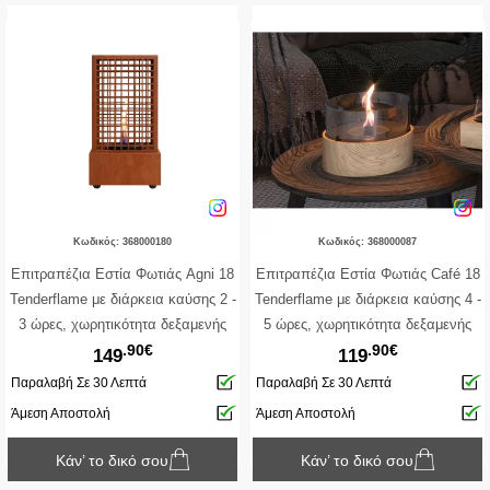
Κωδικός: 368000180
Κωδικός: 368000087
Επιτραπέζια Εστία Φωτιάς Agni 18
Επιτραπέζια Εστία Φωτιάς Café 18
Tenderflame με διάρκεια καύσης 2 -
Tenderflame με διάρκεια καύσης 4 -
3 ώρες, χωρητικότητα δεξαμενής
5 ώρες, χωρητικότητα δεξαμενής
.90€
.90€
250ml και διαστάσεις
250ml και διαστάσεις 18x13.7cm -
149
119
18.5x18.5x36.5cm - Corten
Natural
Παραλαβή Σε 30 Λεπτά
Παραλαβή Σε 30 Λεπτά
Άμεση Αποστολή
Άμεση Αποστολή
Κάν’ το δικό σου
Κάν’ το δικό σου