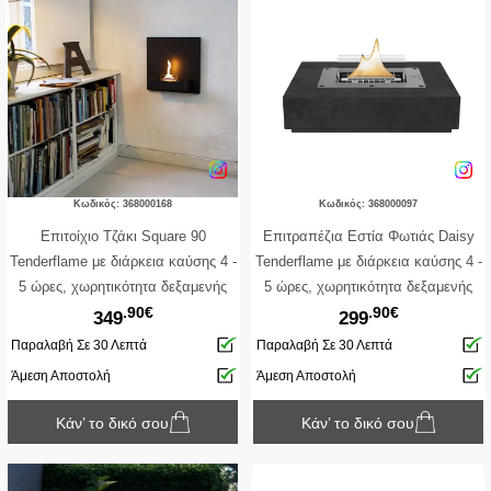
Κωδικός: 368000168
Κωδικός: 368000097
Επιτοίχιο Tζάκι Square 90
Επιτραπέζια Εστία Φωτιάς Daisy
Tenderflame με διάρκεια καύσης 4 -
Tenderflame με διάρκεια καύσης 4 -
5 ώρες, χωρητικότητα δεξαμενής
5 ώρες, χωρητικότητα δεξαμενής
.90€
.90€
500ml και διαστάσεις 45x23x45cm -
500ml και διαστάσεις 30x20x11cm -
349
299
Black
Black
Παραλαβή Σε 30 Λεπτά
Παραλαβή Σε 30 Λεπτά
Άμεση Αποστολή
Άμεση Αποστολή
Κάν’ το δικό σου
Κάν’ το δικό σου