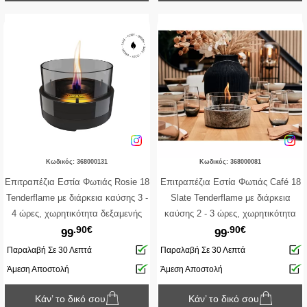
Κωδικός: 368000131
Κωδικός: 368000081
Επιτραπέζια Εστία Φωτιάς Rosie 18
Επιτραπέζια Εστία Φωτιάς Café 18
Tenderflame με διάρκεια καύσης 3 -
Slate Tenderflame με διάρκεια
4 ώρες, χωρητικότητα δεξαμενής
καύσης 2 - 3 ώρες, χωρητικότητα
.90€
.90€
250ml και διαστάσεις 19.7x13.8cm -
δεξαμενής 250ml και διαστάσεις
99
99
Black
19x18cm
Παραλαβή Σε 30 Λεπτά
Παραλαβή Σε 30 Λεπτά
Άμεση Αποστολή
Άμεση Αποστολή
Κάν’ το δικό σου
Κάν’ το δικό σου