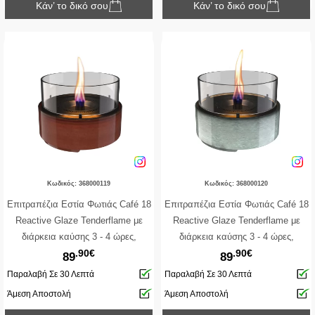
Κάν’ το δικό σου
Κάν’ το δικό σου
Κωδικός: 368000119
Κωδικός: 368000120
Επιτραπέζια Εστία Φωτιάς Café 18
Επιτραπέζια Εστία Φωτιάς Café 18
Reactive Glaze Tenderflame με
Reactive Glaze Tenderflame με
διάρκεια καύσης 3 - 4 ώρες,
διάρκεια καύσης 3 - 4 ώρες,
.90€
.90€
χωρητικότητα δεξαμενής 250ml και
χωρητικότητα δεξαμενής 250ml και
89
89
διαστάσεις 18.2x13.5cm - Amber
διαστάσεις 18.2x13.5cm - Green
Παραλαβή Σε 30 Λεπτά
Παραλαβή Σε 30 Λεπτά
Άμεση Αποστολή
Άμεση Αποστολή