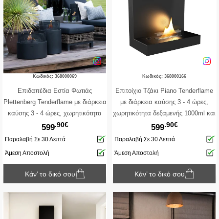
Κωδικός: 368000069
Κωδικός: 368000166
Επιδαπέδια Εστία Φωτιάς
Επιτοίχιο Tζάκι Piano Tenderflame
Plettenberg Tenderflame με διάρκεια
με διάρκεια καύσης 3 - 4 ώρες,
καύσης 3 - 4 ώρες, χωρητικότητα
χωρητικότητα δεξαμενής 1000ml και
.90€
.90€
δεξαμενής 1000ml και διαστάσεις
διαστάσεις 67x26x42cm - Black
599
599
50x41cm - Black
Παραλαβή Σε 30 Λεπτά
Παραλαβή Σε 30 Λεπτά
Άμεση Αποστολή
Άμεση Αποστολή
Κάν’ το δικό σου
Κάν’ το δικό σου