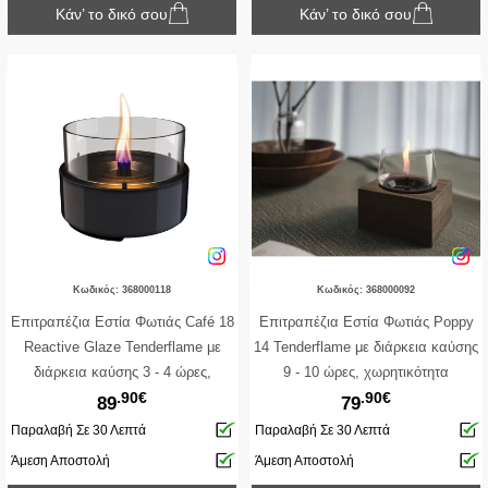
Κάν’ το δικό σου
Κάν’ το δικό σου
Κωδικός: 368000118
Κωδικός: 368000092
Επιτραπέζια Εστία Φωτιάς Café 18
Επιτραπέζια Εστία Φωτιάς Poppy
Reactive Glaze Tenderflame με
14 Tenderflame με διάρκεια καύσης
διάρκεια καύσης 3 - 4 ώρες,
9 - 10 ώρες, χωρητικότητα
.90€
.90€
χωρητικότητα δεξαμενής 250ml και
δεξαμενής 300ml και διαστάσεις
89
79
διαστάσεις 18.2x13.5cm - Black
14x14x14.3cm - Black
Παραλαβή Σε 30 Λεπτά
Παραλαβή Σε 30 Λεπτά
Άμεση Αποστολή
Άμεση Αποστολή