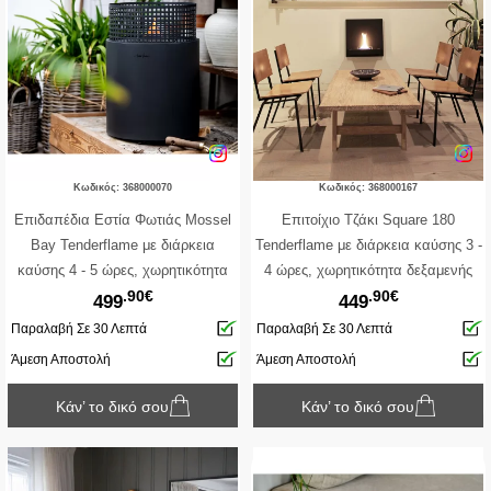
Κωδικός: 368000070
Κωδικός: 368000167
Επιδαπέδια Εστία Φωτιάς Mossel
Επιτοίχιο Tζάκι Square 180
Bay Tenderflame με διάρκεια
Tenderflame με διάρκεια καύσης 3 -
καύσης 4 - 5 ώρες, χωρητικότητα
4 ώρες, χωρητικότητα δεξαμενής
.90€
.90€
δεξαμενής 500ml και διαστάσεις
1000ml και διαστάσεις
499
449
40x56cm - Black
57.5x23x57.5cm - Black
Παραλαβή Σε 30 Λεπτά
Παραλαβή Σε 30 Λεπτά
Άμεση Αποστολή
Άμεση Αποστολή
Κάν’ το δικό σου
Κάν’ το δικό σου