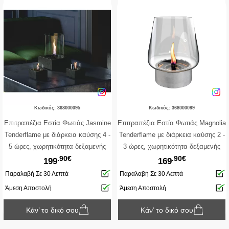
Κωδικός: 368000095
Κωδικός: 368000099
Επιτραπέζια Εστία Φωτιάς Jasmine
Επιτραπέζια Εστία Φωτιάς Magnolia
Tenderflame με διάρκεια καύσης 4 -
Tenderflame με διάρκεια καύσης 2 -
5 ώρες, χωρητικότητα δεξαμενής
3 ώρες, χωρητικότητα δεξαμενής
.90€
.90€
250ml και διαστάσεις
250ml και διαστάσεις 25x33cm -
199
169
23.5x23.5x35cm - Black
Concrete
Παραλαβή Σε 30 Λεπτά
Παραλαβή Σε 30 Λεπτά
Άμεση Αποστολή
Άμεση Αποστολή
Κάν’ το δικό σου
Κάν’ το δικό σου