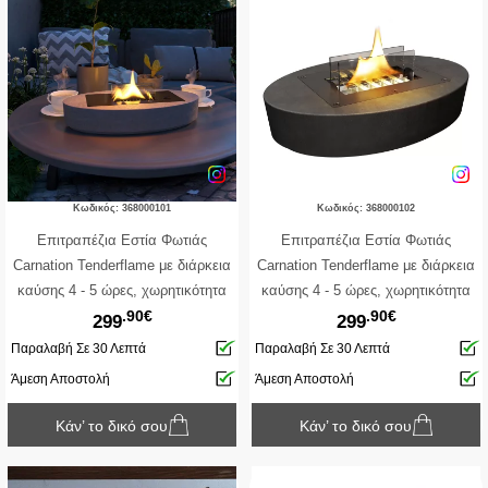
Κωδικός: 368000101
Κωδικός: 368000102
Επιτραπέζια Εστία Φωτιάς
Επιτραπέζια Εστία Φωτιάς
Carnation Tenderflame με διάρκεια
Carnation Tenderflame με διάρκεια
καύσης 4 - 5 ώρες, χωρητικότητα
καύσης 4 - 5 ώρες, χωρητικότητα
.90€
.90€
δεξαμενής 500ml και διαστάσεις
δεξαμενής 500ml και διαστάσεις
299
299
32x22x7cm - Concrete
32x22x7cm - Black
Παραλαβή Σε 30 Λεπτά
Παραλαβή Σε 30 Λεπτά
Άμεση Αποστολή
Άμεση Αποστολή
Κάν’ το δικό σου
Κάν’ το δικό σου