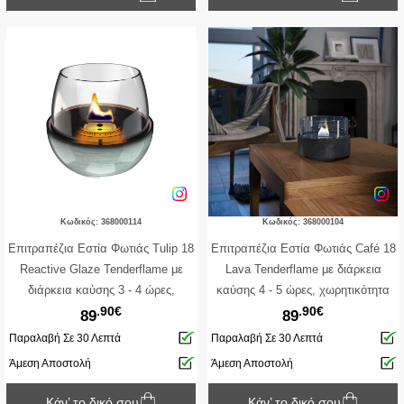
Κωδικός: 368000114
Κωδικός: 368000104
Επιτραπέζια Εστία Φωτιάς Tulip 18
Επιτραπέζια Εστία Φωτιάς Café 18
Reactive Glaze Tenderflame με
Lava Tenderflame με διάρκεια
διάρκεια καύσης 3 - 4 ώρες,
καύσης 4 - 5 ώρες, χωρητικότητα
.90€
.90€
χωρητικότητα δεξαμενής 250ml και
δεξαμενής 250ml και διαστάσεις
89
89
διαστάσεις 19.3x18cm - Green
18.2x13.5cm - Black
Παραλαβή Σε 30 Λεπτά
Παραλαβή Σε 30 Λεπτά
Άμεση Αποστολή
Άμεση Αποστολή
Κάν’ το δικό σου
Κάν’ το δικό σου