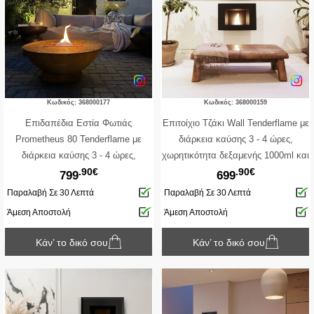
Κωδικός: 368000177
Κωδικός: 368000159
Επιδαπέδια Εστία Φωτιάς
Επιτοίχιο Tζάκι Wall Tenderflame με
Prometheus 80 Tenderflame με
διάρκεια καύσης 3 - 4 ώρες,
διάρκεια καύσης 3 - 4 ώρες,
χωρητικότητα δεξαμενής 1000ml και
.90€
.90€
χωρητικότητα δεξαμενής 1000ml και
διαστάσεις 82x23x60cm - Black
799
699
διαστάσεις 79.2x32.5cm
Παραλαβή Σε 30 Λεπτά
Παραλαβή Σε 30 Λεπτά
Άμεση Αποστολή
Άμεση Αποστολή
Κάν’ το δικό σου
Κάν’ το δικό σου