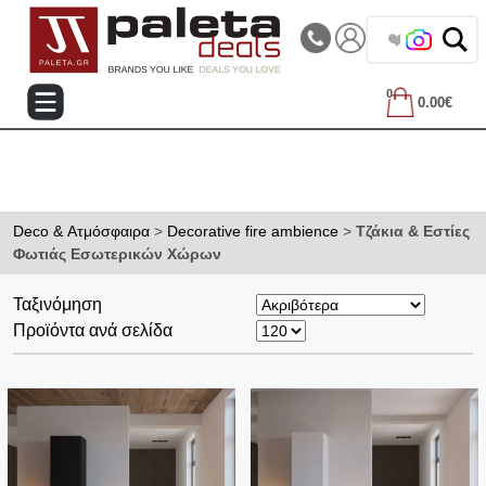
|||
Τηλεφωνικές Παραγγελίες: 2105714144
❤️ Βρες τα
0
0.00€
Deco & Ατμόσφαιρα
>
Decorative fire ambience
>
Τζάκια & Εστίες
Φωτιάς Εσωτερικών Χώρων
Ταξινόμηση
Προϊόντα ανά σελίδα