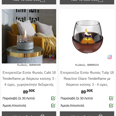
Κωδικός: 368000100
Κωδικός: 368000115
Επιτραπέζια Εστία Φωτιάς Café 18
Επιτραπέζια Εστία Φωτιάς Tulip 18
Tenderflame με διάρκεια καύσης 3 -
Reactive Glaze Tenderflame με
4 ώρες, χωρητικότητα δεξαμενής
διάρκεια καύσης 3 - 4 ώρες,
.90€
.90€
250ml και διαστάσεις 18.3x13.6cm -
χωρητικότητα δεξαμενής 250ml και
89
89
Concrete
διαστάσεις 19.3x18cm - Amber
Παραλαβή Σε 30 Λεπτά
Παραλαβή Σε 30 Λεπτά
Άμεση Αποστολή
Άμεση Αποστολή