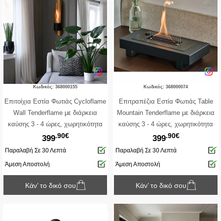
Κωδικός: 368000155
Κωδικός: 368000074
Επιτοίχια Εστία Φωτιάς Cycloflame
Επιτραπέζια Εστία Φωτιάς Table
Wall Tenderflame με διάρκεια
Mountain Tenderflame με διάρκεια
καύσης 3 - 4 ώρες, χωρητικότητα
καύσης 3 - 4 ώρες, χωρητικότητα
.90€
.90€
δεξαμενής 800ml και διαστάσεις
δεξαμενής 1000ml και διαστάσεις
399
399
16.6x81x17.5cm - Gold
50x23x10cm - Black
Παραλαβή Σε 30 Λεπτά
Παραλαβή Σε 30 Λεπτά
Άμεση Αποστολή
Άμεση Αποστολή
Κάν’ το δικό σου
Κάν’ το δικό σου