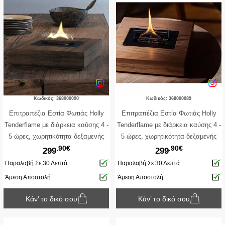
Κωδικός: 368000090
Κωδικός: 368000089
Επιτραπέζια Εστία Φωτιάς Holly
Επιτραπέζια Εστία Φωτιάς Holly
Tenderflame με διάρκεια καύσης 4 -
Tenderflame με διάρκεια καύσης 4 -
5 ώρες, χωρητικότητα δεξαμενής
5 ώρες, χωρητικότητα δεξαμενής
.90€
.90€
500ml και διαστάσεις 30x30x11cm -
500ml και διαστάσεις 30x30x11cm -
299
299
Black
Natural
Παραλαβή Σε 30 Λεπτά
Παραλαβή Σε 30 Λεπτά
Άμεση Αποστολή
Άμεση Αποστολή
Κάν’ το δικό σου
Κάν’ το δικό σου