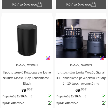
Κάν’ το δικό σου
Κάν’ το δικό σου
Κωδικός: 357000011
Κωδικός: 368000073
Προστατευτικό Κάλυμμα για Εστία
Επιτραπέζια Εστία Φωτιάς Signal
Φωτιάς Mossel Bay Tenderflame -
Hill Tenderflame με διάρκεια καύσης
Black
9 - 10 ώρες, χωρητικότητα
.90€
.90€
δεξαμενής 300ml και διαστάσεις
79
69
12x14cm - Black
Παραλαβή Σε 30 Λεπτά
Παραλαβή Σε 30 Λεπτά
Άμεση Αποστολή
Άμεση Αποστολή