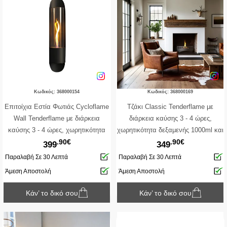
Κωδικός: 368000154
Κωδικός: 368000169
Επιτοίχια Εστία Φωτιάς Cycloflame
Τζάκι Classic Tenderflame με
Wall Tenderflame με διάρκεια
διάρκεια καύσης 3 - 4 ώρες,
καύσης 3 - 4 ώρες, χωρητικότητα
χωρητικότητα δεξαμενής 1000ml και
.90€
.90€
δεξαμενής 800ml και διαστάσεις
διαστάσεις 41x23x17cm - Black
399
349
16.6x81x17.5cm - Black
Παραλαβή Σε 30 Λεπτά
Παραλαβή Σε 30 Λεπτά
Άμεση Αποστολή
Άμεση Αποστολή
Κάν’ το δικό σου
Κάν’ το δικό σου