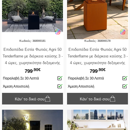
Κωδικός: 368000181
Κωδικός: 368000178
Επιδαπέδια Εστία Φωτιάς Agni 50
Επιδαπέδια Εστία Φωτιάς Agni 50
Tenderflame με διάρκεια καύσης 3 -
Tenderflame με διάρκεια καύσης 3 -
4 ώρες, χωρητικότητα δεξαμενής
4 ώρες, χωρητικότητα δεξαμενής
.90€
.90€
1000ml και διαστάσεις
1000ml και διαστάσεις
799
799
49.5x49.5x61cm - Black
49.5x49.5x61cm - Corten
Παραλαβή Σε 30 Λεπτά
Παραλαβή Σε 30 Λεπτά
Άμεση Αποστολή
Άμεση Αποστολή
Κάν’ το δικό σου
Κάν’ το δικό σου