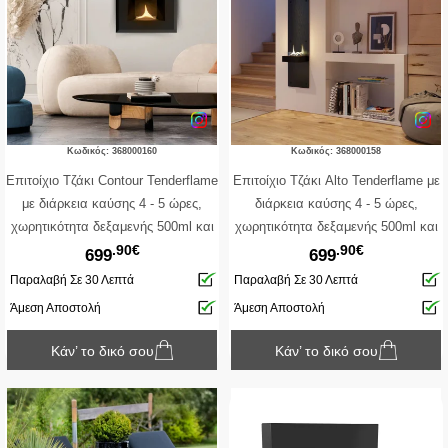
Κωδικός: 368000160
Κωδικός: 368000158
Επιτοίχιο Tζάκι Contour Tenderflame
Επιτοίχιο Tζάκι Alto Tenderflame με
με διάρκεια καύσης 4 - 5 ώρες,
διάρκεια καύσης 4 - 5 ώρες,
χωρητικότητα δεξαμενής 500ml και
χωρητικότητα δεξαμενής 500ml και
.90€
.90€
διαστάσεις 59x21x59cm - Black
διαστάσεις 40x23x130cm - Black
699
699
Παραλαβή Σε 30 Λεπτά
Παραλαβή Σε 30 Λεπτά
Άμεση Αποστολή
Άμεση Αποστολή
Κάν’ το δικό σου
Κάν’ το δικό σου