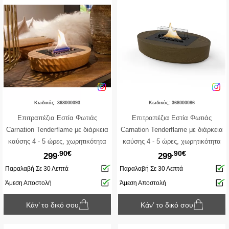
Κωδικός: 368000093
Κωδικός: 368000086
Επιτραπέζια Εστία Φωτιάς
Επιτραπέζια Εστία Φωτιάς
Carnation Tenderflame με διάρκεια
Carnation Tenderflame με διάρκεια
καύσης 4 - 5 ώρες, χωρητικότητα
καύσης 4 - 5 ώρες, χωρητικότητα
.90€
.90€
δεξαμενής 500ml και διαστάσεις
δεξαμενής 500ml και διαστάσεις
299
299
33x22x11cm - Natural
33x22x11cm - Black
Παραλαβή Σε 30 Λεπτά
Παραλαβή Σε 30 Λεπτά
Άμεση Αποστολή
Άμεση Αποστολή
Κάν’ το δικό σου
Κάν’ το δικό σου