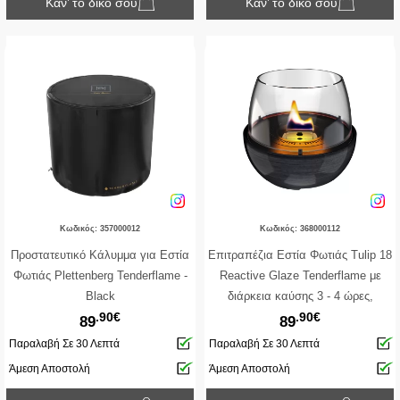
Κάν’ το δικό σου
Κάν’ το δικό σου
Κωδικός: 357000012
Κωδικός: 368000112
Προστατευτικό Κάλυμμα για Εστία
Επιτραπέζια Εστία Φωτιάς Tulip 18
Φωτιάς Plettenberg Tenderflame -
Reactive Glaze Tenderflame με
Black
διάρκεια καύσης 3 - 4 ώρες,
.90€
.90€
χωρητικότητα δεξαμενής 250ml και
89
89
διαστάσεις 19.3x18cm - Black
Παραλαβή Σε 30 Λεπτά
Παραλαβή Σε 30 Λεπτά
Άμεση Αποστολή
Άμεση Αποστολή